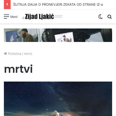
ŠUTNJA DAIJA O PRONEVJERI ZEKATA OD STRANE IZ-a
Switc
Pr
Meni
skin
Početna
/
mrtvi
mrtvi