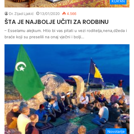
KUR'AN
Dr. Zijad Ljakić
13/01/2020
4.566
ŠTA JE NAJBOLJE UČITI ZA RODBINU
– Esselamu alejkum. Htio bi vas pitati u vezi roditelja,nena,džeda i
braće koji su preselili na onaj vječni i bolji…
Novotarije