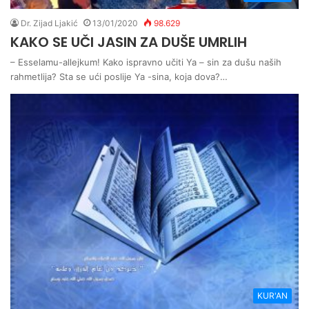
Dr. Zijad Ljakić
13/01/2020
98.629
KAKO SE UČI JASIN ZA DUŠE UMRLIH
– Esselamu-allejkum! Kako ispravno učiti Ya – sin za dušu naših
rahmetlija? Sta se ući poslije Ya -sina, koja dova?…
KUR'AN