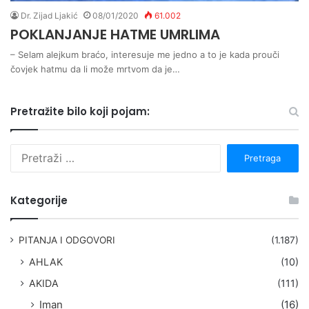
Dr. Zijad Ljakić
08/01/2020
61.002
POKLANJANJE HATME UMRLIMA
– Selam alejkum braćo, interesuje me jedno a to je kada prouči
čovjek hatmu da li može mrtvom da je…
Pretražite bilo koji pojam:
P
r
e
t
Kategorije
r
a
g
PITANJA I ODGOVORI
(1.187)
a
AHLAK
(10)
:
AKIDA
(111)
Iman
(16)