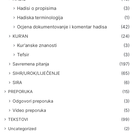
Hadisi o propisima
(3)
Hadiska terminologija
(1)
Ocjena dokumentovanje i komentar hadisa
(42)
KUR'AN
(24)
Kur'anske znanosti
(3)
Tefsir
(3)
Savremena pitanja
(197)
SIHR/UROK/LIJEČENJE
(65)
SIRA
(6)
PREPORUKA
(15)
Odgovori preporuka
(3)
Video preporuka
(5)
TEKSTOVI
(99)
Uncategorized
(2)