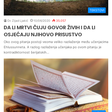
TEKSTOVI
Dr. Zijad Ljakić
10/06/2020
35.057
DA LI MRTVI ČUJU GOVOR ŽIVIH I DA LI
OSJEĆAJU NJIHOVO PRISUSTVO
Oko ovog pitanja postoji veoma veliko razilaženje među učenjacima
Ehlussunneta. A razlog razilaženja učenjaka po ovom pitanju je
kontradiktornost šerijatskih…