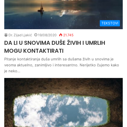
TEKSTOVI
Dr. Zijad Ljakić
19/08/2020
21.745
DA LI U SNOVIMA DUŠE ŽIVIH I UMRLIH
MOGU KONTAKTIRATI
Pitanje kontaktiranja duša umrlih sa dušama živih u snovima je
veoma aktuelno, zanimljivo i interesantno. Nerijetko čujemo kako
je neko…