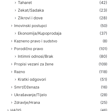
Taharet
(42)
Zekat/Sadaka
(23)
Zikrovi i dove
(28)
Imovinski postupci
(50)
Ekonomija/Kupoprodaja
(37)
Kazneno pravo i sudstvo
(8)
Porodično pravo
(101)
Intimni odnosi/Brak
(80)
Propisi vezani za žene
(109)
Razno
(118)
Kratki odgovori
(51)
Smrt/Dženaza
(16)
Ukrašavanje/Tijelo
(28)
Zdravlje/Hrana
(25)
HADIS
(46)