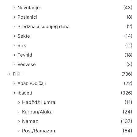
Novotarije
(43)
Poslanici
(8)
Predznaci sudnjeg dana
(2)
Sekte
(14)
Širk
(11)
Tevhid
(18)
Vesvese
(3)
FIKH
(786)
Adabi/Običaji
(22)
Ibadeti
(326)
Hadždž i umra
(11)
Kurban/Akika
(24)
Namaz
(137)
Post/Ramazan
(64)