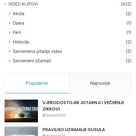
VIDEO KLIPOVI
(422)
Akida
(2)
Dawa
(1)
Fikh
(1)
Historija
(2)
Savremena pitanja video
(2)
Savremeni džemati
(2)
Popularno
Najnovije
VJERODOSTOJNI JUTARNJI I VEČERNJI
ZIKROVI
26/05/2020
PRAVILNO UZIMANJE GUSULA
02/03/2020