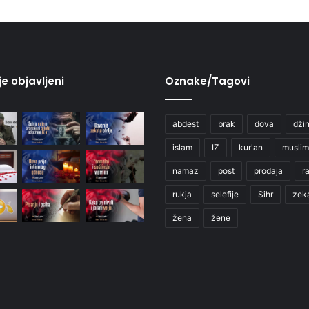
je objavljeni
Oznake/Tagovi
abdest
brak
dova
džin
islam
IZ
kur'an
muslim
namaz
post
prodaja
r
rukja
selefije
Sihr
zek
žena
žene