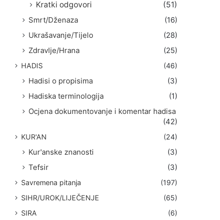
Kratki odgovori
(51)
Smrt/Dženaza
(16)
Ukrašavanje/Tijelo
(28)
Zdravlje/Hrana
(25)
HADIS
(46)
Hadisi o propisima
(3)
Hadiska terminologija
(1)
Ocjena dokumentovanje i komentar hadisa
(42)
KUR'AN
(24)
Kur'anske znanosti
(3)
Tefsir
(3)
Savremena pitanja
(197)
SIHR/UROK/LIJEČENJE
(65)
SIRA
(6)