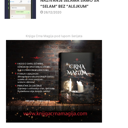
NAZIVANJE SELAMA SAMO SA
“SELAM” BEZ “ALEJKUM”
26/12/2020
Knjiga Crna Magija pod lupom šerijata