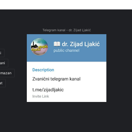
Telegram kanal - dr. Zijad Ljakić
i
ani
amazan
at