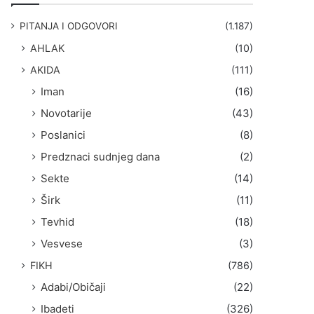
g
a
PITANJA I ODGOVORI
(1.187)
:
AHLAK
(10)
AKIDA
(111)
Iman
(16)
Novotarije
(43)
Poslanici
(8)
Predznaci sudnjeg dana
(2)
Sekte
(14)
Širk
(11)
Tevhid
(18)
Vesvese
(3)
FIKH
(786)
Adabi/Običaji
(22)
Ibadeti
(326)