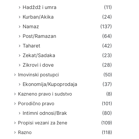
Hadždž i umra
(11)
Kurban/Akika
(24)
Namaz
(137)
Post/Ramazan
(64)
Taharet
(42)
Zekat/Sadaka
(23)
Zikrovi i dove
(28)
Imovinski postupci
(50)
Ekonomija/Kupoprodaja
(37)
Kazneno pravo i sudstvo
(8)
Porodično pravo
(101)
Intimni odnosi/Brak
(80)
Propisi vezani za žene
(109)
Razno
(118)