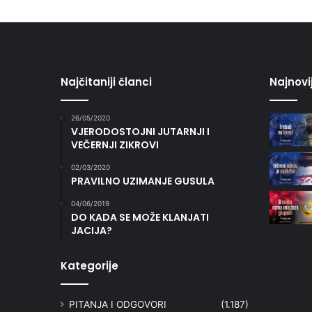
Najčitaniji članci
Najnovi
26/05/2020
VJERODOSTOJNI JUTARNJI I
VEČERNJI ZIKROVI
02/03/2020
PRAVILNO UZIMANJE GUSULA
04/06/2019
DO KADA SE MOŽE KLANJATI
JACIJA?
Kategorije
PITANJA I ODGOVORI
(1.187)