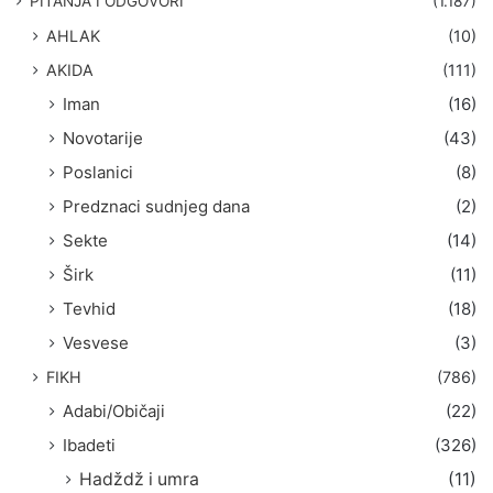
PITANJA I ODGOVORI
(1.187)
a
AHLAK
(10)
:
AKIDA
(111)
Iman
(16)
Novotarije
(43)
Poslanici
(8)
Predznaci sudnjeg dana
(2)
Sekte
(14)
Širk
(11)
Tevhid
(18)
Vesvese
(3)
FIKH
(786)
Adabi/Običaji
(22)
Ibadeti
(326)
Hadždž i umra
(11)