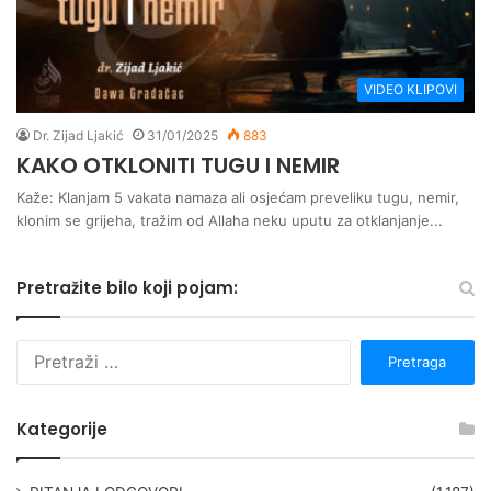
VIDEO KLIPOVI
Dr. Zijad Ljakić
31/01/2025
883
KAKO OTKLONITI TUGU I NEMIR
Kaže: Klanjam 5 vakata namaza ali osjećam preveliku tugu, nemir,
klonim se grijeha, tražim od Allaha neku uputu za otklanjanje...
Pretražite bilo koji pojam:
P
r
e
t
Kategorije
r
a
g