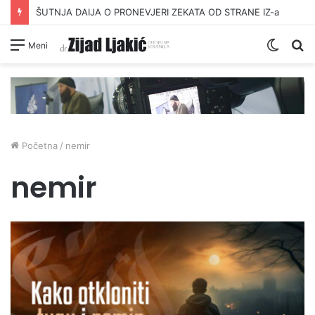
ŠUTNJA DAIJA O PRONEVJERI ZEKATA OD STRANE IZ-a
Switc
Pr
Meni
skin
Početna
/
nemir
nemir