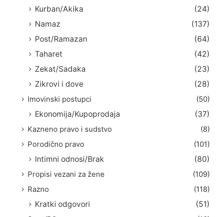
Kurban/Akika
(24)
Namaz
(137)
Post/Ramazan
(64)
Taharet
(42)
Zekat/Sadaka
(23)
Zikrovi i dove
(28)
Imovinski postupci
(50)
Ekonomija/Kupoprodaja
(37)
Kazneno pravo i sudstvo
(8)
Porodično pravo
(101)
Intimni odnosi/Brak
(80)
Propisi vezani za žene
(109)
Razno
(118)
Kratki odgovori
(51)