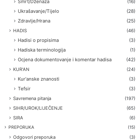
Smrt/Dženaza
(16)
Ukrašavanje/Tijelo
(28)
Zdravlje/Hrana
(25)
HADIS
(46)
Hadisi o propisima
(3)
Hadiska terminologija
(1)
Ocjena dokumentovanje i komentar hadisa
(42)
KUR'AN
(24)
Kur'anske znanosti
(3)
Tefsir
(3)
Savremena pitanja
(197)
SIHR/UROK/LIJEČENJE
(65)
SIRA
(6)
PREPORUKA
(15)
Odgovori preporuka
(3)