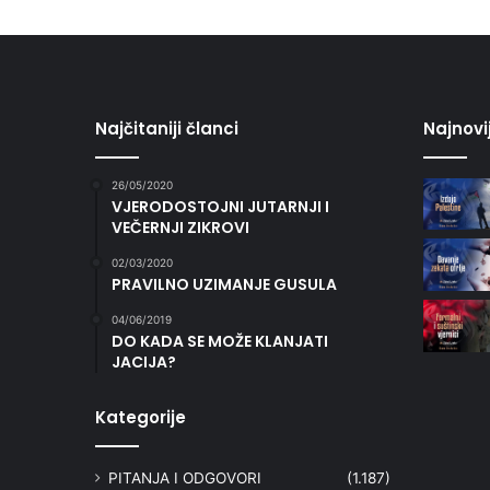
Najčitaniji članci
Najnovi
26/05/2020
VJERODOSTOJNI JUTARNJI I
VEČERNJI ZIKROVI
02/03/2020
PRAVILNO UZIMANJE GUSULA
04/06/2019
DO KADA SE MOŽE KLANJATI
JACIJA?
Kategorije
PITANJA I ODGOVORI
(1.187)