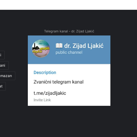
Telegram kanal - dr. Zijad Ljakić
i
ani
amazan
at