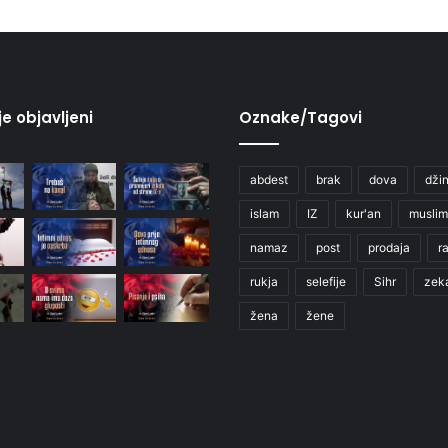
je objavljeni
Oznake/Tagovi
abdest
brak
dova
džin
islam
IZ
kur'an
muslim
namaz
post
prodaja
r
rukja
selefije
Sihr
zek
žena
žene