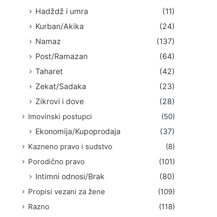
Hadždž i umra
(11)
Kurban/Akika
(24)
Namaz
(137)
Post/Ramazan
(64)
Taharet
(42)
Zekat/Sadaka
(23)
Zikrovi i dove
(28)
Imovinski postupci
(50)
Ekonomija/Kupoprodaja
(37)
Kazneno pravo i sudstvo
(8)
Porodično pravo
(101)
Intimni odnosi/Brak
(80)
Propisi vezani za žene
(109)
Razno
(118)