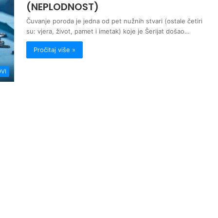
(NEPLODNOST)
Čuvanje poroda je jedna od pet nužnih stvari (ostale četiri
su: vjera, život, pamet i imetak) koje je Šerijat došao…
Pročitaj više »
VI