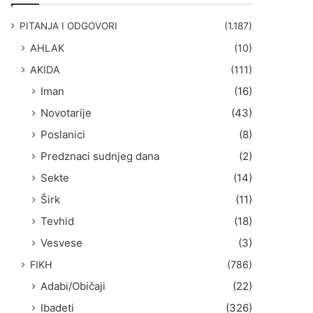
g
a
PITANJA I ODGOVORI
(1.187)
:
AHLAK
(10)
AKIDA
(111)
Iman
(16)
Novotarije
(43)
Poslanici
(8)
Predznaci sudnjeg dana
(2)
Sekte
(14)
Širk
(11)
Tevhid
(18)
Vesvese
(3)
FIKH
(786)
Adabi/Običaji
(22)
Ibadeti
(326)