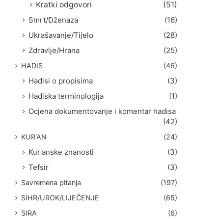
Kratki odgovori
(51)
Smrt/Dženaza
(16)
Ukrašavanje/Tijelo
(28)
Zdravlje/Hrana
(25)
HADIS
(46)
Hadisi o propisima
(3)
Hadiska terminologija
(1)
Ocjena dokumentovanje i komentar hadisa
(42)
KUR'AN
(24)
Kur'anske znanosti
(3)
Tefsir
(3)
Savremena pitanja
(197)
SIHR/UROK/LIJEČENJE
(65)
SIRA
(6)