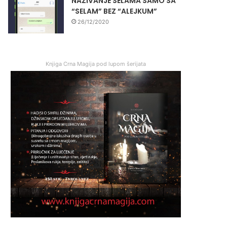
NAZIVANJE SELAMA SAMO SA
“SELAM” BEZ “ALEJKUM”
26/12/2020
Knjiga Crna Magija pod lupom šerijata