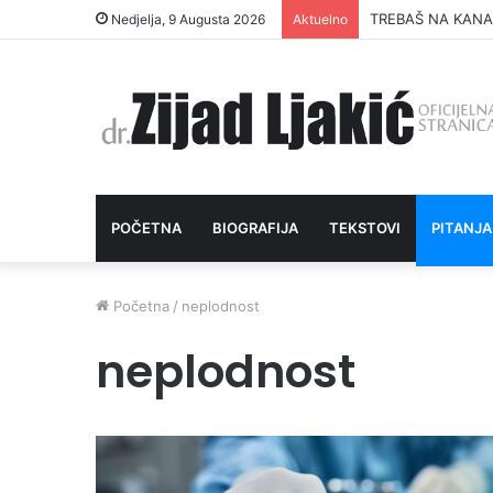
ŠUTNJA DAIJA O 
Nedjelja, 9 Augusta 2026
Aktuelno
POČETNA
BIOGRAFIJA
TEKSTOVI
PITANJA
Početna
/
neplodnost
neplodnost