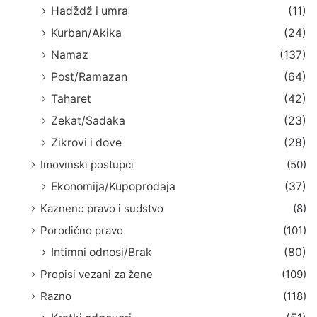
Hadždž i umra
(11)
Kurban/Akika
(24)
Namaz
(137)
Post/Ramazan
(64)
Taharet
(42)
Zekat/Sadaka
(23)
Zikrovi i dove
(28)
Imovinski postupci
(50)
Ekonomija/Kupoprodaja
(37)
Kazneno pravo i sudstvo
(8)
Porodično pravo
(101)
Intimni odnosi/Brak
(80)
Propisi vezani za žene
(109)
Razno
(118)