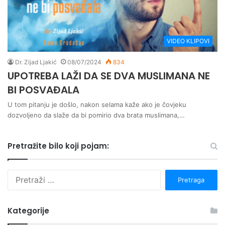
VIDEO KLIPOVI
Dr. Zijad Ljakić
08/07/2024
834
UPOTREBA LAŽI DA SE DVA MUSLIMANA NE
BI POSVAĐALA
U tom pitanju je došlo, nakon selama kaže ako je čovjeku
dozvoljeno da slaže da bi pomirio dva brata muslimana,…
Pretražite bilo koji pojam:
P
r
e
t
Kategorije
r