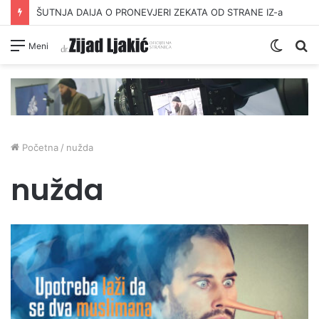
ŠUTNJA DAIJA O PRONEVJERI ZEKATA OD STRANE IZ-a
Switc
Pr
Meni
skin
Početna
/
nužda
nužda