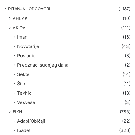
a
g
PITANJA I ODGOVORI
(1.187)
a
AHLAK
(10)
:
AKIDA
(111)
Iman
(16)
Novotarije
(43)
Poslanici
(8)
Predznaci sudnjeg dana
(2)
Sekte
(14)
Širk
(11)
Tevhid
(18)
Vesvese
(3)
FIKH
(786)
Adabi/Običaji
(22)
Ibadeti
(326)