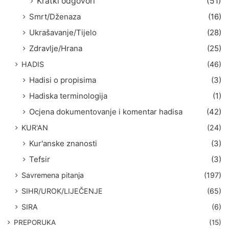
Kratki odgovori
(51)
Smrt/Dženaza
(16)
Ukrašavanje/Tijelo
(28)
Zdravlje/Hrana
(25)
HADIS
(46)
Hadisi o propisima
(3)
Hadiska terminologija
(1)
Ocjena dokumentovanje i komentar hadisa
(42)
KUR'AN
(24)
Kur'anske znanosti
(3)
Tefsir
(3)
Savremena pitanja
(197)
SIHR/UROK/LIJEČENJE
(65)
SIRA
(6)
PREPORUKA
(15)