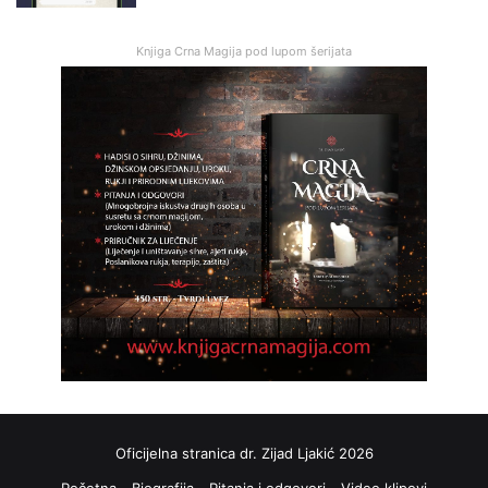
Knjiga Crna Magija pod lupom šerijata
Oficijelna stranica dr. Zijad Ljakić 2026
Početna
Biografija
Pitanja i odgovori
Video klipovi