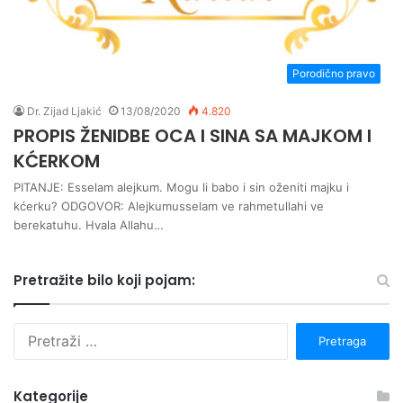
Porodično pravo
Dr. Zijad Ljakić
13/08/2020
4.820
PROPIS ŽENIDBE OCA I SINA SA MAJKOM I
KĆERKOM
PITANJE: Esselam alejkum. Mogu li babo i sin oženiti majku i
kćerku? ODGOVOR: Alejkumusselam ve rahmetullahi ve
berekatuhu. Hvala Allahu…
Pretražite bilo koji pojam:
P
r
e
t
Kategorije