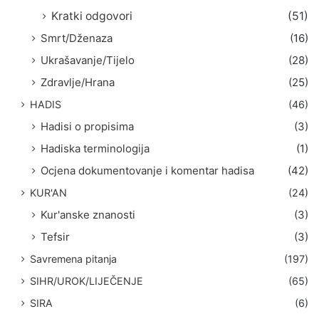
Kratki odgovori
(51)
Smrt/Dženaza
(16)
Ukrašavanje/Tijelo
(28)
Zdravlje/Hrana
(25)
HADIS
(46)
Hadisi o propisima
(3)
Hadiska terminologija
(1)
Ocjena dokumentovanje i komentar hadisa
(42)
KUR'AN
(24)
Kur'anske znanosti
(3)
Tefsir
(3)
Savremena pitanja
(197)
SIHR/UROK/LIJEČENJE
(65)
SIRA
(6)