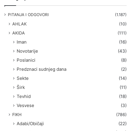
r
a
g
PITANJA I ODGOVORI
(1.187)
a
AHLAK
(10)
:
AKIDA
(111)
Iman
(16)
Novotarije
(43)
Poslanici
(8)
Predznaci sudnjeg dana
(2)
Sekte
(14)
Širk
(11)
Tevhid
(18)
Vesvese
(3)
FIKH
(786)
Adabi/Običaji
(22)