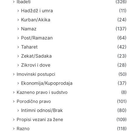
Ibadeti
(326)
Hadždž i umra
(11)
Kurban/Akika
(24)
Namaz
(137)
Post/Ramazan
(64)
Taharet
(42)
Zekat/Sadaka
(23)
Zikrovi i dove
(28)
Imovinski postupci
(50)
Ekonomija/Kupoprodaja
(37)
Kazneno pravo i sudstvo
(8)
Porodično pravo
(101)
Intimni odnosi/Brak
(80)
Propisi vezani za žene
(109)
Razno
(118)