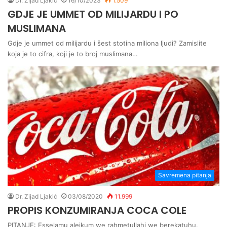
Dr. Zijad Ljakić
16/10/2023
1.509
GDJE JE UMMET OD MILIJARDU I PO
MUSLIMANA
Gdje je ummet od milijardu i šest stotina miliona ljudi? Zamislite
koja je to cifra, koji je to broj muslimana…
Savremena pitanja
Dr. Zijad Ljakić
03/08/2020
11.999
PROPIS KONZUMIRANJA COCA COLE
PITANJE: Esselamu alejkum we rahmetullahi we berekatuhu.