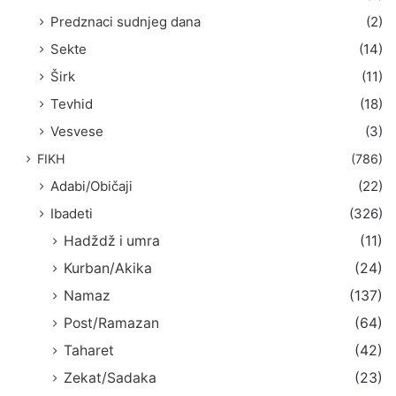
Predznaci sudnjeg dana
(2)
Sekte
(14)
Širk
(11)
Tevhid
(18)
Vesvese
(3)
FIKH
(786)
Adabi/Običaji
(22)
Ibadeti
(326)
Hadždž i umra
(11)
Kurban/Akika
(24)
Namaz
(137)
Post/Ramazan
(64)
Taharet
(42)
Zekat/Sadaka
(23)