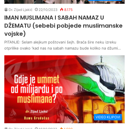
Dr. Zijad Ljakić
22/10/2023
8.175
IMAN MUSLIMANA I SABAH NAMAZ U
DŽEMATU (sebebi pobjede muslimanske
vojske)
PITANJE: Selam alejkum poštovani šejh. Braća šire neku izreku
otprilike ovako 'kad nas na sabah namazu bude koliko na džumi…
VIDEO KLIPOVI