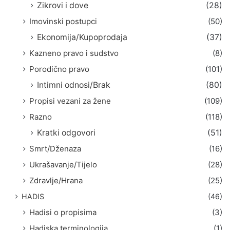
Zikrovi i dove
(28)
Imovinski postupci
(50)
Ekonomija/Kupoprodaja
(37)
Kazneno pravo i sudstvo
(8)
Porodično pravo
(101)
Intimni odnosi/Brak
(80)
Propisi vezani za žene
(109)
Razno
(118)
Kratki odgovori
(51)
Smrt/Dženaza
(16)
Ukrašavanje/Tijelo
(28)
Zdravlje/Hrana
(25)
HADIS
(46)
Hadisi o propisima
(3)
Hadiska terminologija
(1)