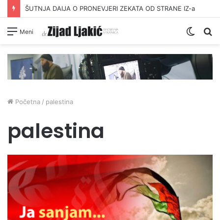
ŠUTNJA DAIJA O PRONEVJERI ZEKATA OD STRANE IZ-a
Switc
Pr
Meni
skin
Početna
/
palestina
palestina