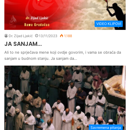
VIDEO KLIPOVI
Dr. Zijad Ljakić
13/11/2023
1.188
JA SANJAM…
Ali to ne sprječava mene koji ovdje govorim, i vama se obraća da
sanjam u budnom stanju. Ja sanjam da…
Savremena pitanja