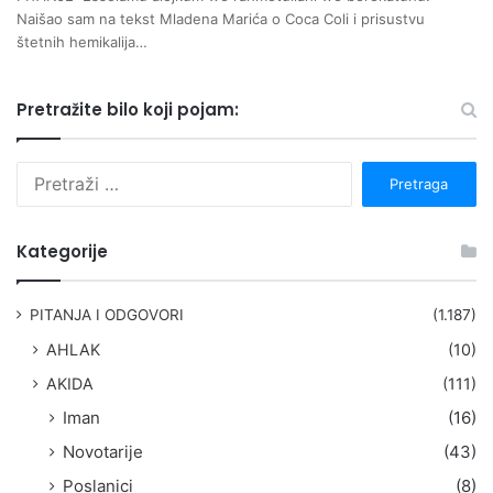
Naišao sam na tekst Mladena Marića o Coca Coli i prisustvu
štetnih hemikalija…
Pretražite bilo koji pojam:
P
r
e
t
Kategorije
r
a
g
PITANJA I ODGOVORI
(1.187)
a
AHLAK
(10)
:
AKIDA
(111)
Iman
(16)
Novotarije
(43)
Poslanici
(8)