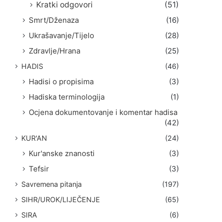
Kratki odgovori
(51)
Smrt/Dženaza
(16)
Ukrašavanje/Tijelo
(28)
Zdravlje/Hrana
(25)
HADIS
(46)
Hadisi o propisima
(3)
Hadiska terminologija
(1)
Ocjena dokumentovanje i komentar hadisa
(42)
KUR'AN
(24)
Kur'anske znanosti
(3)
Tefsir
(3)
Savremena pitanja
(197)
SIHR/UROK/LIJEČENJE
(65)
SIRA
(6)