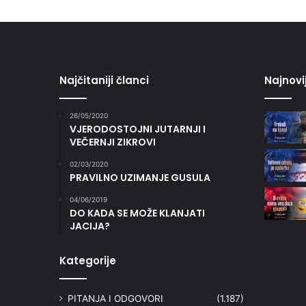
Najčitaniji članci
Najnovi
26/05/2020
VJERODOSTOJNI JUTARNJI I
VEČERNJI ZIKROVI
02/03/2020
PRAVILNO UZIMANJE GUSULA
04/06/2019
DO KADA SE MOŽE KLANJATI
JACIJA?
Kategorije
PITANJA I ODGOVORI
(1.187)