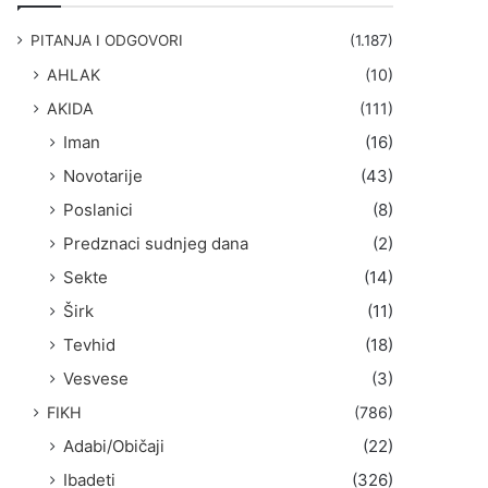
g
a
PITANJA I ODGOVORI
(1.187)
:
AHLAK
(10)
AKIDA
(111)
Iman
(16)
Novotarije
(43)
Poslanici
(8)
Predznaci sudnjeg dana
(2)
Sekte
(14)
Širk
(11)
Tevhid
(18)
Vesvese
(3)
FIKH
(786)
Adabi/Običaji
(22)
Ibadeti
(326)