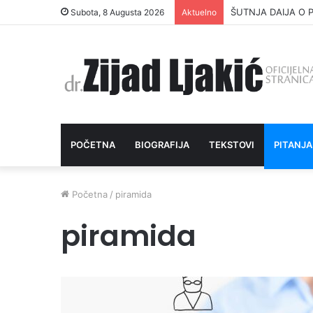
ŠUTNJA DAIJA O P
Subota, 8 Augusta 2026
Aktuelno
POČETNA
BIOGRAFIJA
TEKSTOVI
PITANJA
Početna
/
piramida
piramida