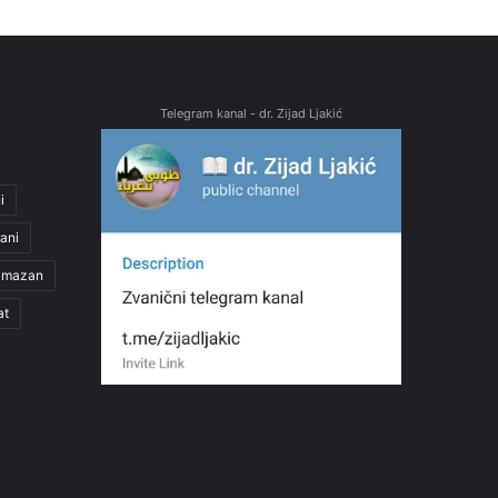
Telegram kanal - dr. Zijad Ljakić
i
ani
amazan
at