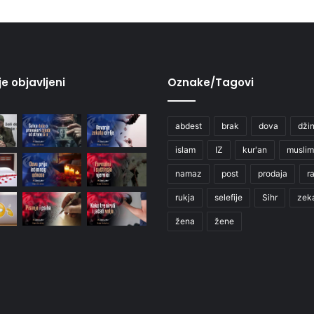
je objavljeni
Oznake/Tagovi
abdest
brak
dova
džin
islam
IZ
kur'an
muslim
namaz
post
prodaja
r
rukja
selefije
Sihr
zek
žena
žene