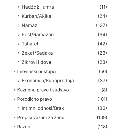
Hadždž i umra
(11)
Kurban/Akika
(24)
Namaz
(137)
Post/Ramazan
(64)
Taharet
(42)
Zekat/Sadaka
(23)
Zikrovi i dove
(28)
Imovinski postupci
(50)
Ekonomija/Kupoprodaja
(37)
Kazneno pravo i sudstvo
(8)
Porodično pravo
(101)
Intimni odnosi/Brak
(80)
Propisi vezani za žene
(109)
Razno
(118)