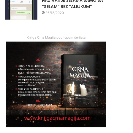
NAZIVANJE SELAMA SAMO SA
“SELAM” BEZ “ALEJKUM”
26/12/2020
Knjiga Crna Magija pod lupom šerijata