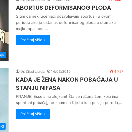
ABORTUS DEFORMISANOG PLODA
S tim da neki učenjaci dozvoljavaju abortus i u ovom
periodu ako je ostanak deformisanog ploda u stomaku
majke opasnost…
Pročitaj više »
nja
Dr. Zijad Ljakić
14/03/2019
4.727
KADA JE ŽENA NAKON POBAČAJA U
STANJU NIFASA
PITANJE: Esselamu alejkum! Šta se računa ženi koja ima
spontani pobačaj, ne znam da li je to kao poslije poroda,…
Pročitaj više »
RI