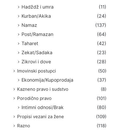
Hadždž i umra
(11)
Kurban/Akika
(24)
Namaz
(137)
Post/Ramazan
(64)
Taharet
(42)
Zekat/Sadaka
(23)
Zikrovi i dove
(28)
Imovinski postupci
(50)
Ekonomija/Kupoprodaja
(37)
Kazneno pravo i sudstvo
(8)
Porodično pravo
(101)
Intimni odnosi/Brak
(80)
Propisi vezani za žene
(109)
Razno
(118)