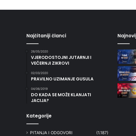
Najčitaniji članci
Najnovi
26/05/2020
VJERODOSTOJNI JUTARNJI I
VEČERNJI ZIKROVI
02/03/2020
PRAVILNO UZIMANJE GUSULA
04/06/2019
DO KADA SE MOŽE KLANJATI
JACIJA?
Kategorije
PITANJA I ODGOVORI
(1.187)