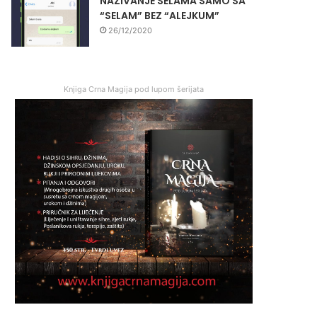
NAZIVANJE SELAMA SAMO SA
“SELAM” BEZ “ALEJKUM”
26/12/2020
Knjiga Crna Magija pod lupom šerijata