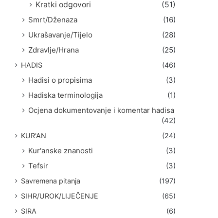
Kratki odgovori
(51)
Smrt/Dženaza
(16)
Ukrašavanje/Tijelo
(28)
Zdravlje/Hrana
(25)
HADIS
(46)
Hadisi o propisima
(3)
Hadiska terminologija
(1)
Ocjena dokumentovanje i komentar hadisa
(42)
KUR'AN
(24)
Kur'anske znanosti
(3)
Tefsir
(3)
Savremena pitanja
(197)
SIHR/UROK/LIJEČENJE
(65)
SIRA
(6)