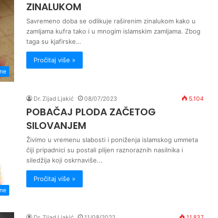
ZINALUKOM
Savremeno doba se odlikuje raširenim zinalukom kako u
zamljama kufra tako i u mnogim islamskim zamljama. Zbog
taga su kjafirske…
Pročitaj više »
ene
Dr. Zijad Ljakić
08/07/2023
5.104
POBAČAJ PLODA ZAČETOG
SILOVANJEM
Živimo u vremenu slabosti i poniženja islamskog ummeta
čiji pripadnici su postali plijen raznoraznih nasilnika i
siledžija koji oskrnaviše...
Pročitaj više »
ene
Dr. Zijad Ljakić
11/08/2022
11.837