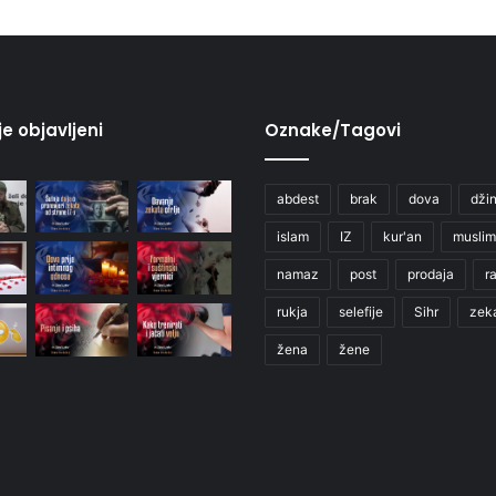
je objavljeni
Oznake/Tagovi
abdest
brak
dova
džin
islam
IZ
kur'an
muslim
namaz
post
prodaja
r
rukja
selefije
Sihr
zek
žena
žene