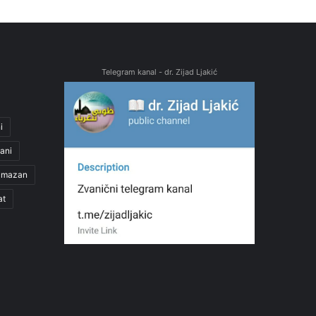
Telegram kanal - dr. Zijad Ljakić
i
ani
amazan
at