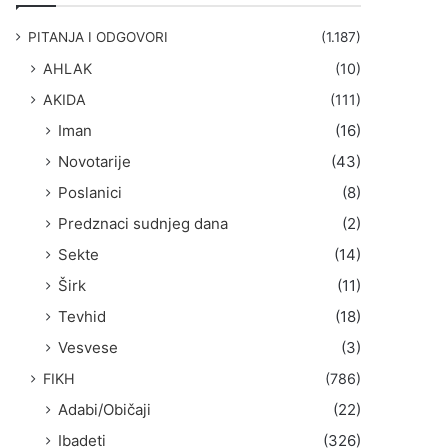
g
a
PITANJA I ODGOVORI
(1.187)
:
AHLAK
(10)
AKIDA
(111)
Iman
(16)
Novotarije
(43)
Poslanici
(8)
Predznaci sudnjeg dana
(2)
Sekte
(14)
Širk
(11)
Tevhid
(18)
Vesvese
(3)
FIKH
(786)
Adabi/Običaji
(22)
Ibadeti
(326)