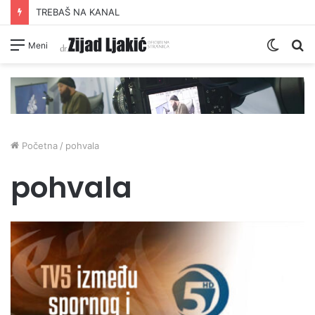
TREBAŠ NA KANAL
Switc
Pr
Meni
skin
Početna
/
pohvala
pohvala