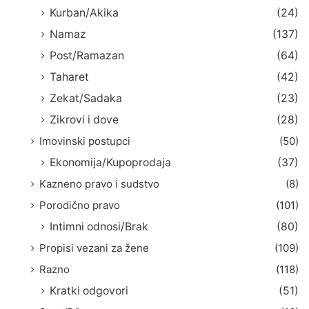
Kurban/Akika
(24)
Namaz
(137)
Post/Ramazan
(64)
Taharet
(42)
Zekat/Sadaka
(23)
Zikrovi i dove
(28)
Imovinski postupci
(50)
Ekonomija/Kupoprodaja
(37)
Kazneno pravo i sudstvo
(8)
Porodično pravo
(101)
Intimni odnosi/Brak
(80)
Propisi vezani za žene
(109)
Razno
(118)
Kratki odgovori
(51)