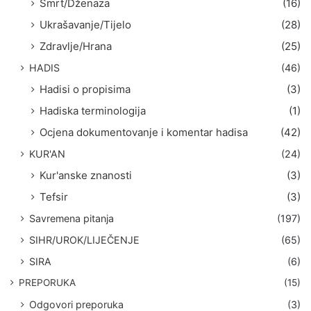
Smrt/Dženaza
(16)
Ukrašavanje/Tijelo
(28)
Zdravlje/Hrana
(25)
HADIS
(46)
Hadisi o propisima
(3)
Hadiska terminologija
(1)
Ocjena dokumentovanje i komentar hadisa
(42)
KUR'AN
(24)
Kur'anske znanosti
(3)
Tefsir
(3)
Savremena pitanja
(197)
SIHR/UROK/LIJEČENJE
(65)
SIRA
(6)
PREPORUKA
(15)
Odgovori preporuka
(3)