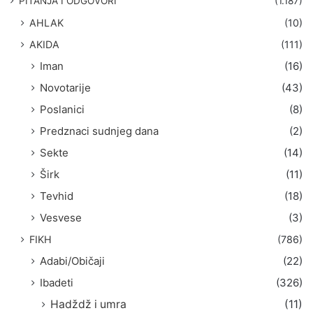
PITANJA I ODGOVORI
(1.187)
a
AHLAK
(10)
:
AKIDA
(111)
Iman
(16)
Novotarije
(43)
Poslanici
(8)
Predznaci sudnjeg dana
(2)
Sekte
(14)
Širk
(11)
Tevhid
(18)
Vesvese
(3)
FIKH
(786)
Adabi/Običaji
(22)
Ibadeti
(326)
Hadždž i umra
(11)