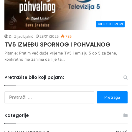
VIDEO KLIPOVI
Dr. Zijad Ljakić
28/01/2025
785
TV5 IZMEĐU SPORNOG I POHVALNOG
Pitanje: Pratim već duže vrijeme TV5 i emisiju 5 do 5 za žene,
konkretno me zanima da li je ta…
Pretražite bilo koji pojam:
P
r
e
t
Kategorije
r
a
g