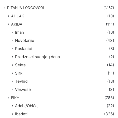
a
g
PITANJA I ODGOVORI
(1.187)
a
AHLAK
(10)
:
AKIDA
(111)
Iman
(16)
Novotarije
(43)
Poslanici
(8)
Predznaci sudnjeg dana
(2)
Sekte
(14)
Širk
(11)
Tevhid
(18)
Vesvese
(3)
FIKH
(786)
Adabi/Običaji
(22)
Ibadeti
(326)