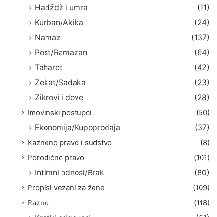
Hadždž i umra
(11)
Kurban/Akika
(24)
Namaz
(137)
Post/Ramazan
(64)
Taharet
(42)
Zekat/Sadaka
(23)
Zikrovi i dove
(28)
Imovinski postupci
(50)
Ekonomija/Kupoprodaja
(37)
Kazneno pravo i sudstvo
(8)
Porodično pravo
(101)
Intimni odnosi/Brak
(80)
Propisi vezani za žene
(109)
Razno
(118)