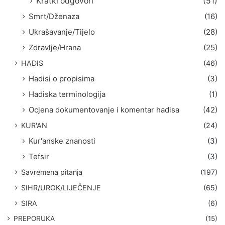
Kratki odgovori
(51)
Smrt/Dženaza
(16)
Ukrašavanje/Tijelo
(28)
Zdravlje/Hrana
(25)
HADIS
(46)
Hadisi o propisima
(3)
Hadiska terminologija
(1)
Ocjena dokumentovanje i komentar hadisa
(42)
KUR'AN
(24)
Kur'anske znanosti
(3)
Tefsir
(3)
Savremena pitanja
(197)
SIHR/UROK/LIJEČENJE
(65)
SIRA
(6)
PREPORUKA
(15)