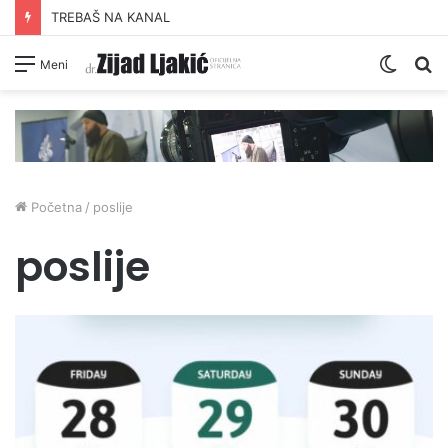
TREBAŠ NA KANAL
Switc
Pr
Meni
skin
Početna
/
poslije
poslije