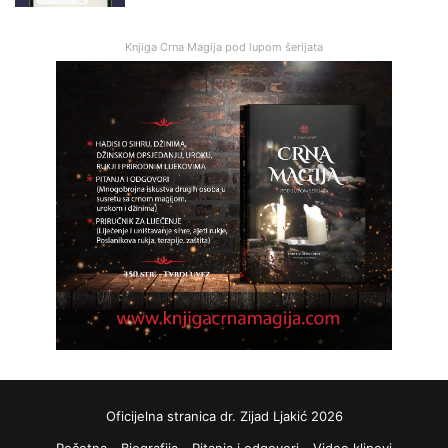
Knjiga Crna Magija pod lupom šerijata
Oficijelna stranica dr. Zijad Ljakić 2026
Početna
Biografija
Pitanja i odgovori
Video klipovi