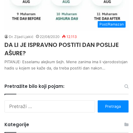
Post/Ramazan
Dr. Zijad Ljakić
22/08/2020
12.113
DA LI JE ISPRAVNO POSTITI DAN POSLIJE
AŠURE?
PITANJE: Esselamu alejkum šejh. Mene zanima ima li vjerodostojan
hadis u kojem se kaže da, da treba postiti dan nakon…
Pretražite bilo koji pojam:
P
r
e
t
Kategorije
r