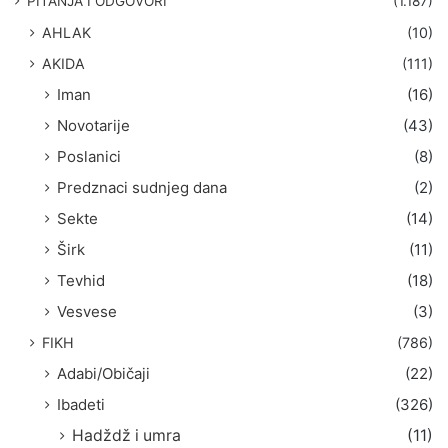
PITANJA I ODGOVORI
(1.187)
a
AHLAK
(10)
:
AKIDA
(111)
Iman
(16)
Novotarije
(43)
Poslanici
(8)
Predznaci sudnjeg dana
(2)
Sekte
(14)
Širk
(11)
Tevhid
(18)
Vesvese
(3)
FIKH
(786)
Adabi/Običaji
(22)
Ibadeti
(326)
Hadždž i umra
(11)