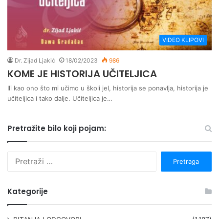
VIDEO KLIPOVI
Dr. Zijad Ljakić
18/02/2023
986
KOME JE HISTORIJA UČITELJICA
Ili kao ono što mi učimo u školi jel, historija se ponavlja, historija je
učiteljica i tako dalje. Učiteljica je…
Pretražite bilo koji pojam:
P
r
e
t
Kategorije
r
a
g