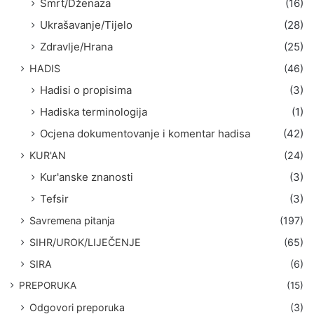
Smrt/Dženaza
(16)
Ukrašavanje/Tijelo
(28)
Zdravlje/Hrana
(25)
HADIS
(46)
Hadisi o propisima
(3)
Hadiska terminologija
(1)
Ocjena dokumentovanje i komentar hadisa
(42)
KUR'AN
(24)
Kur'anske znanosti
(3)
Tefsir
(3)
Savremena pitanja
(197)
SIHR/UROK/LIJEČENJE
(65)
SIRA
(6)
PREPORUKA
(15)
Odgovori preporuka
(3)