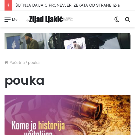
ŠUTNJA DAIJA O PRONEVJERI ZEKATA OD STRANE IZ-a
Switc
Pr
Meni
skin
Početna
/
pouka
pouka