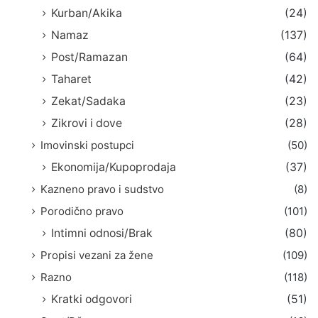
Kurban/Akika
(24)
Namaz
(137)
Post/Ramazan
(64)
Taharet
(42)
Zekat/Sadaka
(23)
Zikrovi i dove
(28)
Imovinski postupci
(50)
Ekonomija/Kupoprodaja
(37)
Kazneno pravo i sudstvo
(8)
Porodično pravo
(101)
Intimni odnosi/Brak
(80)
Propisi vezani za žene
(109)
Razno
(118)
Kratki odgovori
(51)