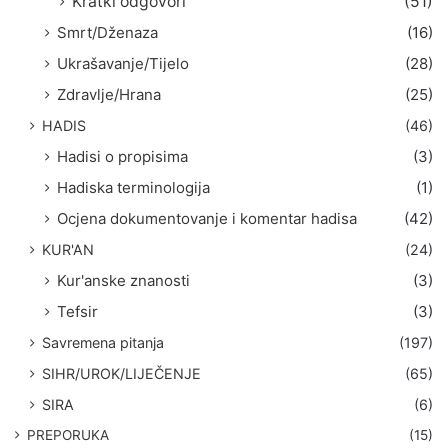
Kratki odgovori
(51)
Smrt/Dženaza
(16)
Ukrašavanje/Tijelo
(28)
Zdravlje/Hrana
(25)
HADIS
(46)
Hadisi o propisima
(3)
Hadiska terminologija
(1)
Ocjena dokumentovanje i komentar hadisa
(42)
KUR'AN
(24)
Kur'anske znanosti
(3)
Tefsir
(3)
Savremena pitanja
(197)
SIHR/UROK/LIJEČENJE
(65)
SIRA
(6)
PREPORUKA
(15)