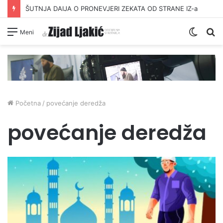
ŠUTNJA DAIJA O PRONEVJERI ZEKATA OD STRANE IZ-a
Switc
Pr
Meni
skin
Početna
/
povećanje deredža
povećanje deredža