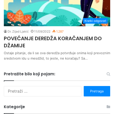
Kratki odgovori
Dr. Zijad Ljakić
11/09/2022
1.287
POVEĆANJE DEREDŽA KORAČANJEM DO
DŽAMIJE
Ostaje pitanje, da li se ova deredža potvrđuje onima koji prevoznim
sredstvom idu u mesdžid, to jeste, ne koračaju? Sa…
Pretražite bilo koji pojam:
P
r
e
t
Kategorije
r