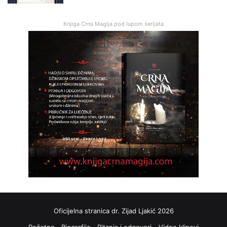
Knjiga Crna Magija pod lupom šerijata
Oficijelna stranica dr. Zijad Ljakić 2026
Početna
Biografija
Pitanja i odgovori
Video klipovi