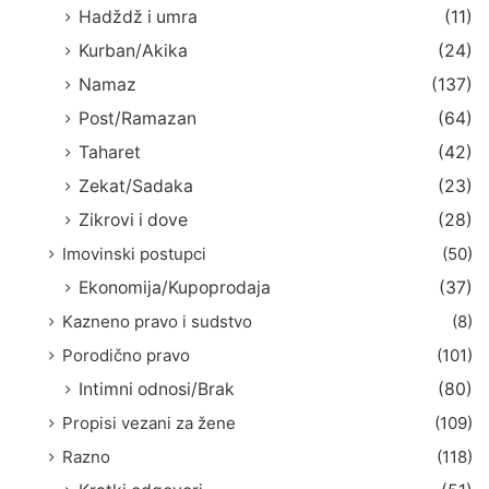
Hadždž i umra
(11)
Kurban/Akika
(24)
Namaz
(137)
Post/Ramazan
(64)
Taharet
(42)
Zekat/Sadaka
(23)
Zikrovi i dove
(28)
Imovinski postupci
(50)
Ekonomija/Kupoprodaja
(37)
Kazneno pravo i sudstvo
(8)
Porodično pravo
(101)
Intimni odnosi/Brak
(80)
Propisi vezani za žene
(109)
Razno
(118)