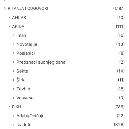
a
g
PITANJA I ODGOVORI
(1.187)
a
AHLAK
(10)
:
AKIDA
(111)
Iman
(16)
Novotarije
(43)
Poslanici
(8)
Predznaci sudnjeg dana
(2)
Sekte
(14)
Širk
(11)
Tevhid
(18)
Vesvese
(3)
FIKH
(786)
Adabi/Običaji
(22)
Ibadeti
(326)