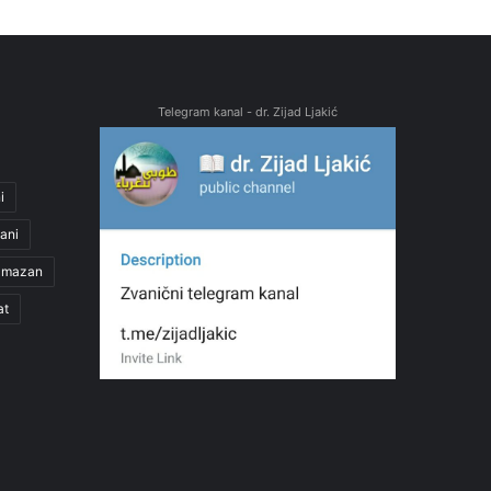
Telegram kanal - dr. Zijad Ljakić
i
ani
amazan
at