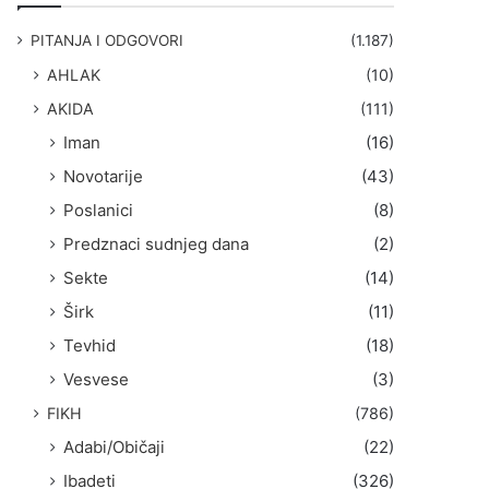
g
a
PITANJA I ODGOVORI
(1.187)
:
AHLAK
(10)
AKIDA
(111)
Iman
(16)
Novotarije
(43)
Poslanici
(8)
Predznaci sudnjeg dana
(2)
Sekte
(14)
Širk
(11)
Tevhid
(18)
Vesvese
(3)
FIKH
(786)
Adabi/Običaji
(22)
Ibadeti
(326)