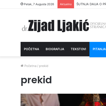
ŠUTNJA DAIJA O P
Petak, 7 Augusta 2026
Aktuelno
POČETNA
BIOGRAFIJA
TEKSTOVI
PITANJA
Početna
/
prekid
prekid