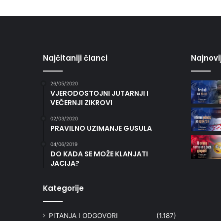
Najčitaniji članci
Najnovi
26/05/2020
VJERODOSTOJNI JUTARNJI I
VEČERNJI ZIKROVI
02/03/2020
PRAVILNO UZIMANJE GUSULA
04/06/2019
DO KADA SE MOŽE KLANJATI
JACIJA?
Kategorije
PITANJA I ODGOVORI
(1.187)