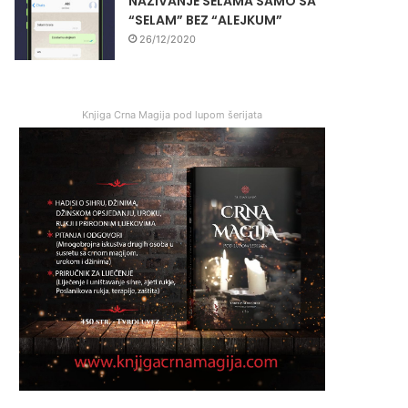
NAZIVANJE SELAMA SAMO SA
“SELAM” BEZ “ALEJKUM”
26/12/2020
Knjiga Crna Magija pod lupom šerijata