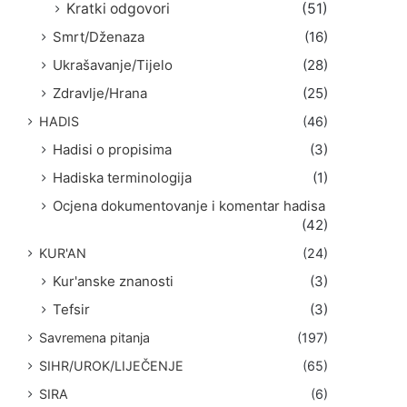
Kratki odgovori
(51)
Smrt/Dženaza
(16)
Ukrašavanje/Tijelo
(28)
Zdravlje/Hrana
(25)
HADIS
(46)
Hadisi o propisima
(3)
Hadiska terminologija
(1)
Ocjena dokumentovanje i komentar hadisa
(42)
KUR'AN
(24)
Kur'anske znanosti
(3)
Tefsir
(3)
Savremena pitanja
(197)
SIHR/UROK/LIJEČENJE
(65)
SIRA
(6)