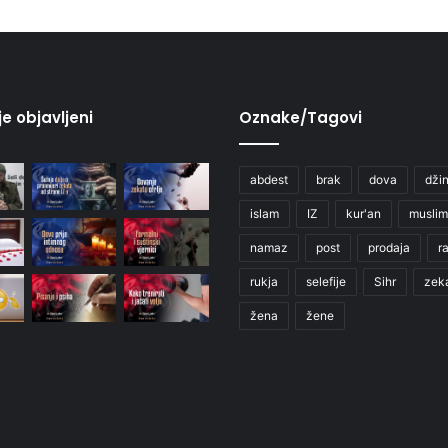
je objavljeni
Oznake/Tagovi
abdest
brak
dova
džin
islam
IZ
kur'an
muslim
namaz
post
prodaja
r
rukja
selefije
Sihr
zek
žena
žene