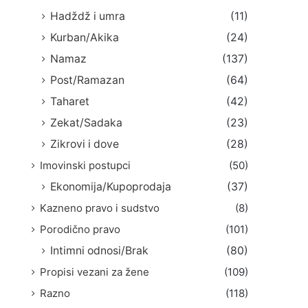
Hadždž i umra
(11)
Kurban/Akika
(24)
Namaz
(137)
Post/Ramazan
(64)
Taharet
(42)
Zekat/Sadaka
(23)
Zikrovi i dove
(28)
Imovinski postupci
(50)
Ekonomija/Kupoprodaja
(37)
Kazneno pravo i sudstvo
(8)
Porodično pravo
(101)
Intimni odnosi/Brak
(80)
Propisi vezani za žene
(109)
Razno
(118)