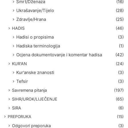
Smrt/Dženaza
(16)
Ukrašavanje/Tijelo
(28)
Zdravlje/Hrana
(25)
HADIS
(46)
Hadisi o propisima
(3)
Hadiska terminologija
(1)
Ocjena dokumentovanje i komentar hadisa
(42)
KUR'AN
(24)
Kur'anske znanosti
(3)
Tefsir
(3)
Savremena pitanja
(197)
SIHR/UROK/LIJEČENJE
(65)
SIRA
(6)
PREPORUKA
(15)
Odgovori preporuka
(3)