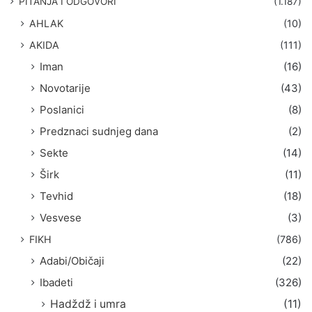
PITANJA I ODGOVORI
(1.187)
a
AHLAK
(10)
:
AKIDA
(111)
Iman
(16)
Novotarije
(43)
Poslanici
(8)
Predznaci sudnjeg dana
(2)
Sekte
(14)
Širk
(11)
Tevhid
(18)
Vesvese
(3)
FIKH
(786)
Adabi/Običaji
(22)
Ibadeti
(326)
Hadždž i umra
(11)