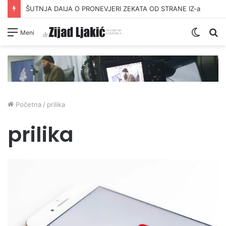
ŠUTNJA DAIJA O PRONEVJERI ZEKATA OD STRANE IZ-a
Switc
Pr
Meni
skin
Početna
/
prilika
prilika