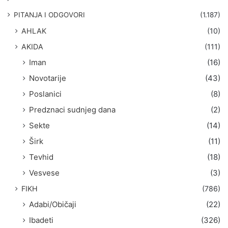
a
g
PITANJA I ODGOVORI
(1.187)
a
AHLAK
(10)
:
AKIDA
(111)
Iman
(16)
Novotarije
(43)
Poslanici
(8)
Predznaci sudnjeg dana
(2)
Sekte
(14)
Širk
(11)
Tevhid
(18)
Vesvese
(3)
FIKH
(786)
Adabi/Običaji
(22)
Ibadeti
(326)