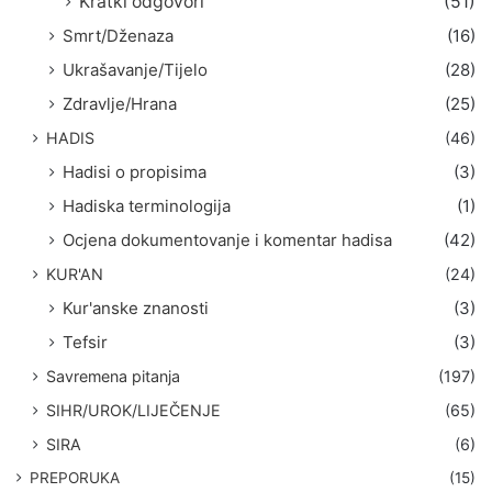
Kratki odgovori
(51)
Smrt/Dženaza
(16)
Ukrašavanje/Tijelo
(28)
Zdravlje/Hrana
(25)
HADIS
(46)
Hadisi o propisima
(3)
Hadiska terminologija
(1)
Ocjena dokumentovanje i komentar hadisa
(42)
KUR'AN
(24)
Kur'anske znanosti
(3)
Tefsir
(3)
Savremena pitanja
(197)
SIHR/UROK/LIJEČENJE
(65)
SIRA
(6)
PREPORUKA
(15)