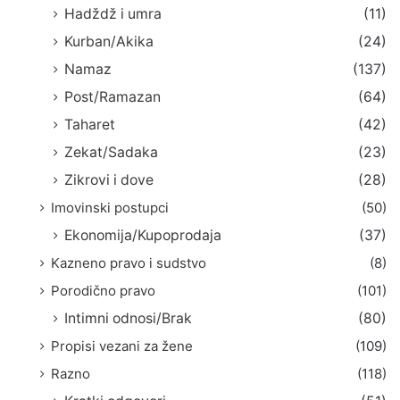
Hadždž i umra
(11)
Kurban/Akika
(24)
Namaz
(137)
Post/Ramazan
(64)
Taharet
(42)
Zekat/Sadaka
(23)
Zikrovi i dove
(28)
Imovinski postupci
(50)
Ekonomija/Kupoprodaja
(37)
Kazneno pravo i sudstvo
(8)
Porodično pravo
(101)
Intimni odnosi/Brak
(80)
Propisi vezani za žene
(109)
Razno
(118)