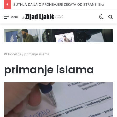
ŠUTNJA DAIJA O PRONEVJERI ZEKATA OD STRANE IZ-a
Switc
Pr
Meni
skin
Početna
/
primanje islama
primanje islama