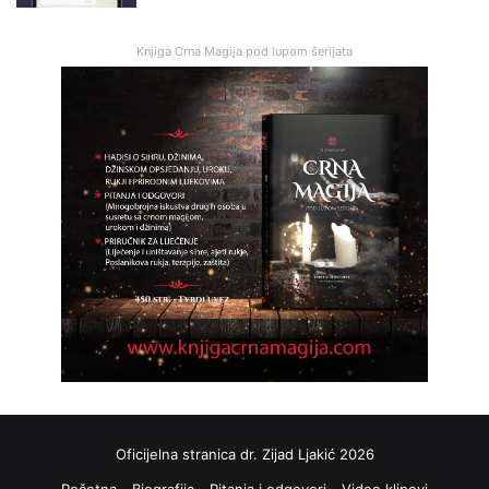
Knjiga Crna Magija pod lupom šerijata
Oficijelna stranica dr. Zijad Ljakić 2026
Početna
Biografija
Pitanja i odgovori
Video klipovi