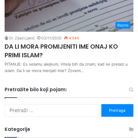
Razno
Dr. Zijad Ljakić
03/11/2020
4.544
DA LI MORA PROMIJENITI IME ONAJ KO
PRIMI ISLAM?
PITANJE: Es selamu alejkum, Htela bih da znam, kad se prelazi u
islam. Da li se mora menjati ime? Zovem…
Pretražite bilo koji pojam:
P
r
e
t
Kategorije
r