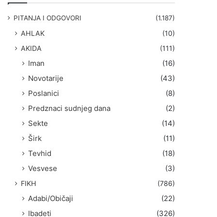
g
a
PITANJA I ODGOVORI
(1.187)
:
AHLAK
(10)
AKIDA
(111)
Iman
(16)
Novotarije
(43)
Poslanici
(8)
Predznaci sudnjeg dana
(2)
Sekte
(14)
Širk
(11)
Tevhid
(18)
Vesvese
(3)
FIKH
(786)
Adabi/Običaji
(22)
Ibadeti
(326)