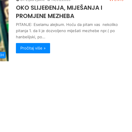
OKO SLIJEĐENJA, MIJEŠANJA I
PROMJENE MEZHEBA
PITANJE: Eselamu alejkum. Hoću da pitam vas nekoliko
pitanja 1. da li je dozvoljeno miješati mezhebe npr.( po
hanbelijski, po…
Pročitaj više »
KH