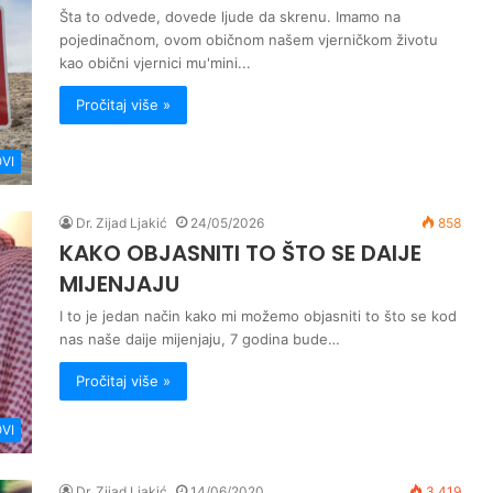
Šta to odvede, dovede ljude da skrenu. Imamo na
pojedinačnom, ovom običnom našem vjerničkom životu
kao obični vjernici mu'mini...
Pročitaj više »
VI
Dr. Zijad Ljakić
24/05/2026
858
KAKO OBJASNITI TO ŠTO SE DAIJE
MIJENJAJU
I to je jedan način kako mi možemo objasniti to što se kod
nas naše daije mijenjaju, 7 godina bude…
Pročitaj više »
VI
Dr. Zijad Ljakić
14/06/2020
3.419