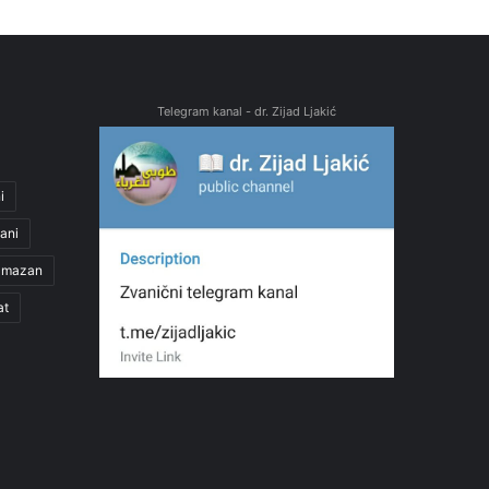
Telegram kanal - dr. Zijad Ljakić
i
ani
amazan
at