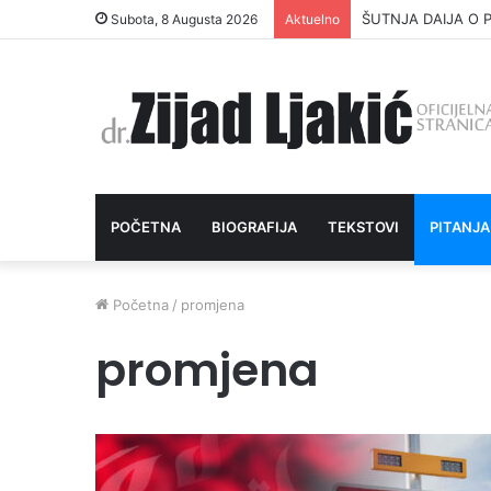
ŠUTNJA DAIJA O P
Subota, 8 Augusta 2026
Aktuelno
POČETNA
BIOGRAFIJA
TEKSTOVI
PITANJA
Početna
/
promjena
promjena