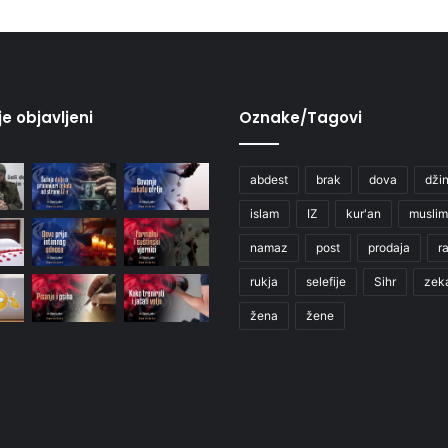
je objavljeni
Oznake/Tagovi
abdest
brak
dova
džin
islam
IZ
kur'an
muslim
namaz
post
prodaja
r
rukja
selefije
Sihr
zek
žena
žene