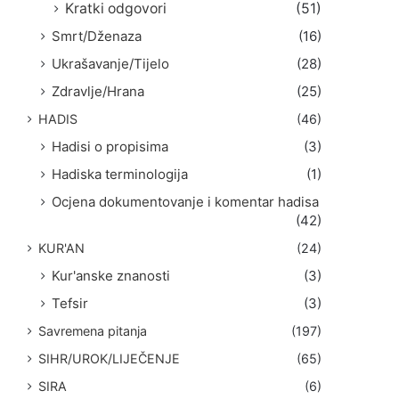
Kratki odgovori
(51)
Smrt/Dženaza
(16)
Ukrašavanje/Tijelo
(28)
Zdravlje/Hrana
(25)
HADIS
(46)
Hadisi o propisima
(3)
Hadiska terminologija
(1)
Ocjena dokumentovanje i komentar hadisa
(42)
KUR'AN
(24)
Kur'anske znanosti
(3)
Tefsir
(3)
Savremena pitanja
(197)
SIHR/UROK/LIJEČENJE
(65)
SIRA
(6)