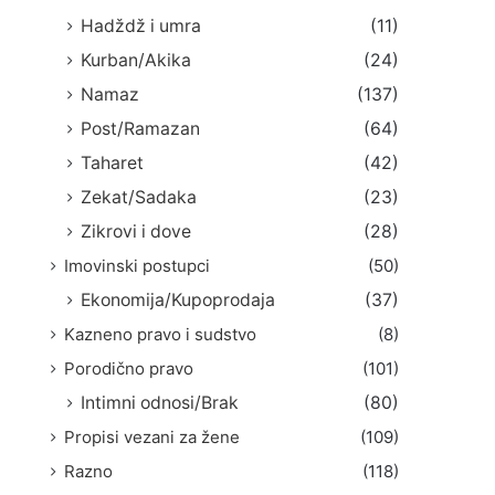
Hadždž i umra
(11)
Kurban/Akika
(24)
Namaz
(137)
Post/Ramazan
(64)
Taharet
(42)
Zekat/Sadaka
(23)
Zikrovi i dove
(28)
Imovinski postupci
(50)
Ekonomija/Kupoprodaja
(37)
Kazneno pravo i sudstvo
(8)
Porodično pravo
(101)
Intimni odnosi/Brak
(80)
Propisi vezani za žene
(109)
Razno
(118)