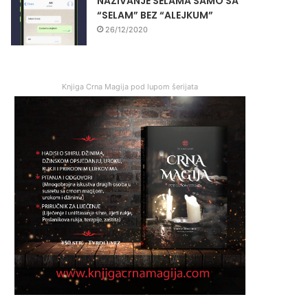
NAZIVANJE SELAMA SAMO SA
“SELAM” BEZ “ALEJKUM”
26/12/2020
Knjiga Crna Magija pod lupom šerijata