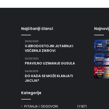
Najčitaniji članci
Najnovi
26/05/2020
VJERODOSTOJNI JUTARNJI I
VEČERNJI ZIKROVI
02/03/2020
PRAVILNO UZIMANJE GUSULA
04/06/2019
DO KADA SE MOŽE KLANJATI
JACIJA?
Kategorije
PITANJA I ODGOVORI
(1.187)