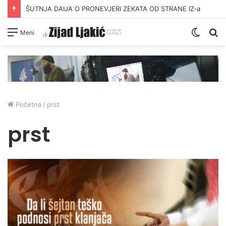
ŠUTNJA DAIJA O PRONEVJERI ZEKATA OD STRANE IZ-a
Switc
Pr
Meni
skin
Početna
/
prst
prst