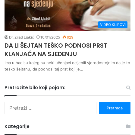
VIDEO KLIPOVI
Dr. Zijad Ljakić
10/01/2025
929
DA LI ŠEJTAN TEŠKO PODNOSI PRST
KLANJAČA NA SJEDENJU
Ima u hadisu kojeg su neki učenjaci ocijenili vjerodostojnim da je to
teško šejtanu, da podnosi taj prst koji je…
Pretražite bilo koji pojam:
P
r
e
t
Kategorije
r