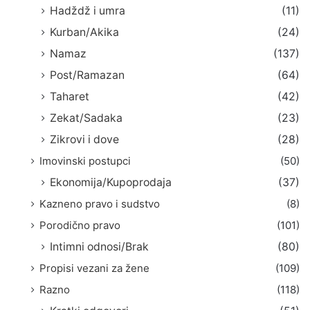
Hadždž i umra
(11)
Kurban/Akika
(24)
Namaz
(137)
Post/Ramazan
(64)
Taharet
(42)
Zekat/Sadaka
(23)
Zikrovi i dove
(28)
Imovinski postupci
(50)
Ekonomija/Kupoprodaja
(37)
Kazneno pravo i sudstvo
(8)
Porodično pravo
(101)
Intimni odnosi/Brak
(80)
Propisi vezani za žene
(109)
Razno
(118)