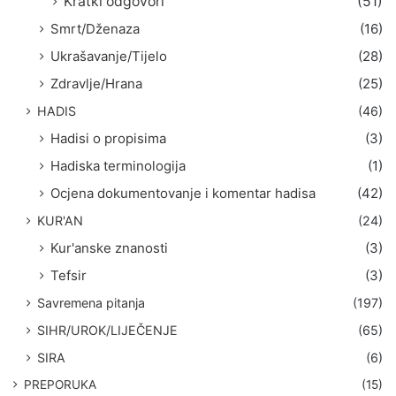
Kratki odgovori
(51)
Smrt/Dženaza
(16)
Ukrašavanje/Tijelo
(28)
Zdravlje/Hrana
(25)
HADIS
(46)
Hadisi o propisima
(3)
Hadiska terminologija
(1)
Ocjena dokumentovanje i komentar hadisa
(42)
KUR'AN
(24)
Kur'anske znanosti
(3)
Tefsir
(3)
Savremena pitanja
(197)
SIHR/UROK/LIJEČENJE
(65)
SIRA
(6)
PREPORUKA
(15)