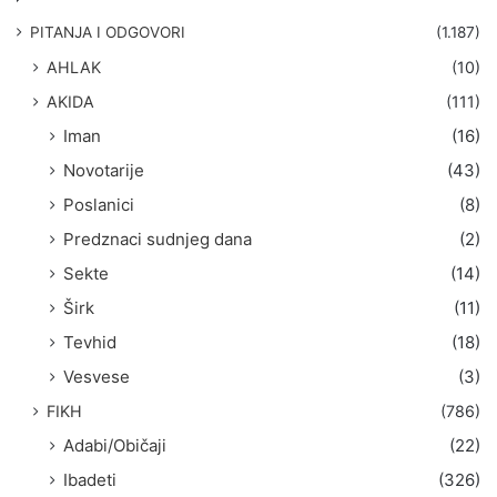
a
g
PITANJA I ODGOVORI
(1.187)
a
AHLAK
(10)
:
AKIDA
(111)
Iman
(16)
Novotarije
(43)
Poslanici
(8)
Predznaci sudnjeg dana
(2)
Sekte
(14)
Širk
(11)
Tevhid
(18)
Vesvese
(3)
FIKH
(786)
Adabi/Običaji
(22)
Ibadeti
(326)