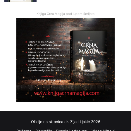
Knjiga Crna Magija pod lupom šerijata
Oficijelna stranica dr. Zijad Ljakić 2026
Početna
Biografija
Pitanja i odgovori
Video klipovi