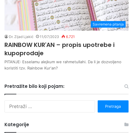
Savremena pitanja
Dr. Zijad Ljakić
11/07/2023
6.721
RAINBOW KUR'AN – propis upotrebe i
kupoprodaje
PITANJE: Esselamu alejkum we rahmetullahi. Da li je dozvoljeno
koristiti tzv. Rainbow Kur'an?
Pretražite bilo koji pojam:
P
r
e
t
Kategorije
r