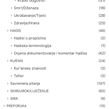
Kratki odgovori
(51)
Smrt/Dženaza
(16)
Ukrašavanje/Tijelo
(28)
Zdravlje/Hrana
(25)
HADIS
(46)
Hadisi o propisima
(3)
Hadiska terminologija
(1)
Ocjena dokumentovanje i komentar hadisa
(42)
KUR'AN
(24)
Kur'anske znanosti
(3)
Tefsir
(3)
Savremena pitanja
(197)
SIHR/UROK/LIJEČENJE
(65)
SIRA
(6)
PREPORUKA
(15)