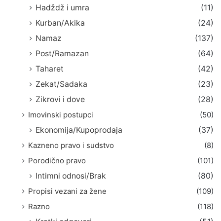
Hadždž i umra
(11)
Kurban/Akika
(24)
Namaz
(137)
Post/Ramazan
(64)
Taharet
(42)
Zekat/Sadaka
(23)
Zikrovi i dove
(28)
Imovinski postupci
(50)
Ekonomija/Kupoprodaja
(37)
Kazneno pravo i sudstvo
(8)
Porodično pravo
(101)
Intimni odnosi/Brak
(80)
Propisi vezani za žene
(109)
Razno
(118)