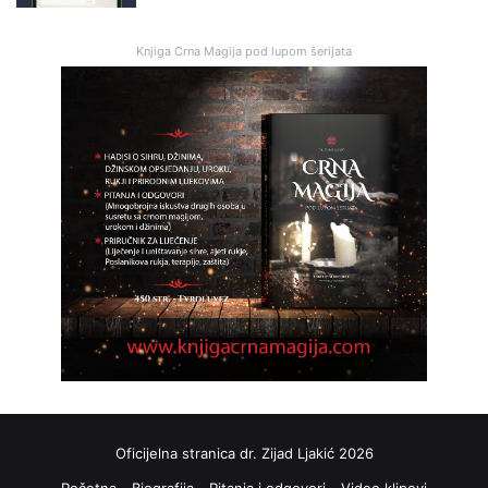
Knjiga Crna Magija pod lupom šerijata
Oficijelna stranica dr. Zijad Ljakić 2026
Početna
Biografija
Pitanja i odgovori
Video klipovi