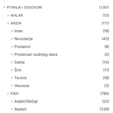
a
g
PITANJA I ODGOVORI
(1.187)
a
AHLAK
(10)
:
AKIDA
(111)
Iman
(16)
Novotarije
(43)
Poslanici
(8)
Predznaci sudnjeg dana
(2)
Sekte
(14)
Širk
(11)
Tevhid
(18)
Vesvese
(3)
FIKH
(786)
Adabi/Običaji
(22)
Ibadeti
(326)