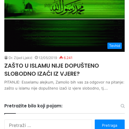
Tevhid
Dr. Zijad Ljakić
12/05/2019
6.241
ZAŠTO U ISLAMU NIJE DOPUŠTENO
SLOBODNO IZAĆI IZ VJERE?
PITANJE: Esselamu alejkum, Zamolio bih vas za odgovor na pitanje:
zašto u islamu nije dopušteno izaći iz vjere slobodno, tj.…
Pretražite bilo koji pojam:
P
r