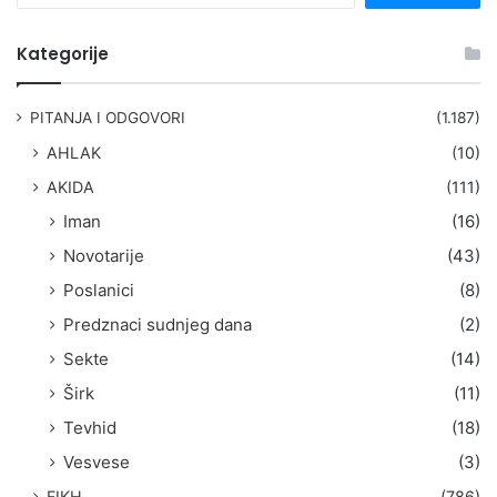
e
t
Kategorije
r
a
g
PITANJA I ODGOVORI
(1.187)
a
AHLAK
(10)
:
AKIDA
(111)
Iman
(16)
Novotarije
(43)
Poslanici
(8)
Predznaci sudnjeg dana
(2)
Sekte
(14)
Širk
(11)
Tevhid
(18)
Vesvese
(3)
FIKH
(786)