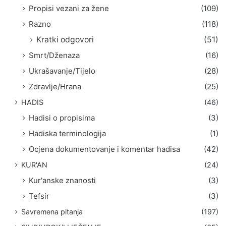
Propisi vezani za žene
(109)
Razno
(118)
Kratki odgovori
(51)
Smrt/Dženaza
(16)
Ukrašavanje/Tijelo
(28)
Zdravlje/Hrana
(25)
HADIS
(46)
Hadisi o propisima
(3)
Hadiska terminologija
(1)
Ocjena dokumentovanje i komentar hadisa
(42)
KUR'AN
(24)
Kur'anske znanosti
(3)
Tefsir
(3)
Savremena pitanja
(197)