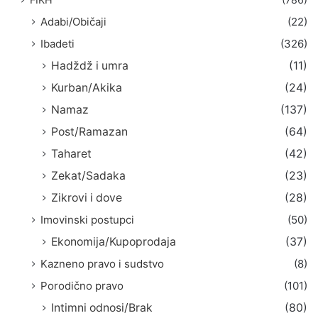
Adabi/Običaji
(22)
Ibadeti
(326)
Hadždž i umra
(11)
Kurban/Akika
(24)
Namaz
(137)
Post/Ramazan
(64)
Taharet
(42)
Zekat/Sadaka
(23)
Zikrovi i dove
(28)
Imovinski postupci
(50)
Ekonomija/Kupoprodaja
(37)
Kazneno pravo i sudstvo
(8)
Porodično pravo
(101)
Intimni odnosi/Brak
(80)