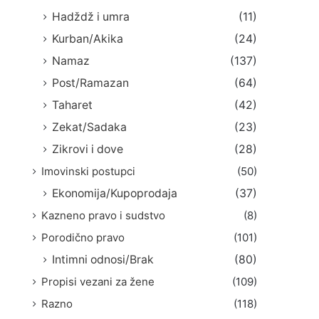
Hadždž i umra
(11)
Kurban/Akika
(24)
Namaz
(137)
Post/Ramazan
(64)
Taharet
(42)
Zekat/Sadaka
(23)
Zikrovi i dove
(28)
Imovinski postupci
(50)
Ekonomija/Kupoprodaja
(37)
Kazneno pravo i sudstvo
(8)
Porodično pravo
(101)
Intimni odnosi/Brak
(80)
Propisi vezani za žene
(109)
Razno
(118)