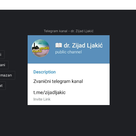
Telegram kanal - dr. Zijad Ljakić
i
ani
amazan
at