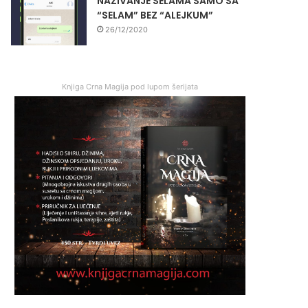
NAZIVANJE SELAMA SAMO SA
“SELAM” BEZ “ALEJKUM”
26/12/2020
Knjiga Crna Magija pod lupom šerijata