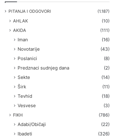
g
a
PITANJA I ODGOVORI
(1.187)
:
AHLAK
(10)
AKIDA
(111)
Iman
(16)
Novotarije
(43)
Poslanici
(8)
Predznaci sudnjeg dana
(2)
Sekte
(14)
Širk
(11)
Tevhid
(18)
Vesvese
(3)
FIKH
(786)
Adabi/Običaji
(22)
Ibadeti
(326)