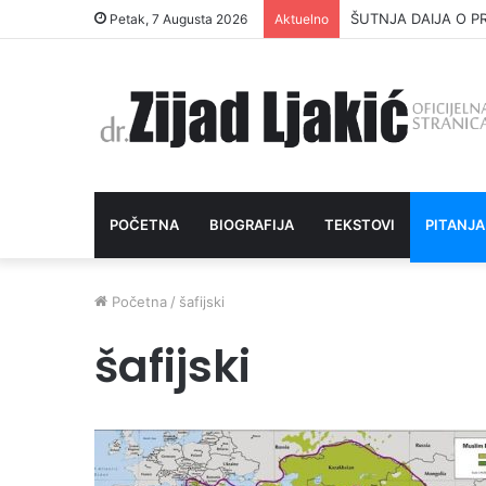
ŠUTNJA DAIJA O P
Petak, 7 Augusta 2026
Aktuelno
POČETNA
BIOGRAFIJA
TEKSTOVI
PITANJA
Početna
/
šafijski
šafijski