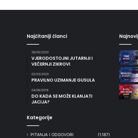
Najčitaniji članci
Najnovi
26/05/2020
VJERODOSTOJNI JUTARNJI I
VEČERNJI ZIKROVI
02/03/2020
PRAVILNO UZIMANJE GUSULA
04/06/2019
DO KADA SE MOŽE KLANJATI
JACIJA?
Kategorije
PITANJA I ODGOVORI
(1.187)