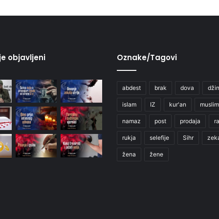
je objavljeni
Oznake/Tagovi
abdest
brak
dova
džin
islam
IZ
kur'an
muslim
namaz
post
prodaja
r
rukja
selefije
Sihr
zek
žena
žene