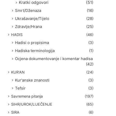
Kratki odgovori
(51)
Smrt/Dženaza
(16)
Ukrašavanje/Tijelo
(28)
Zdravlje/Hrana
(25)
HADIS
(46)
Hadisi o propisima
(3)
Hadiska terminologija
(1)
Ocjena dokumentovanje i komentar hadisa
(42)
KUR'AN
(24)
Kur'anske znanosti
(3)
Tefsir
(3)
Savremena pitanja
(197)
SIHR/UROK/LIJEČENJE
(65)
SIRA
(6)