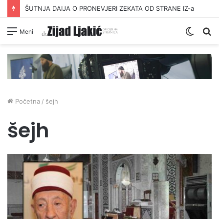
ŠUTNJA DAIJA O PRONEVJERI ZEKATA OD STRANE IZ-a
Switc
Pr
Meni
skin
Početna
/
šejh
šejh