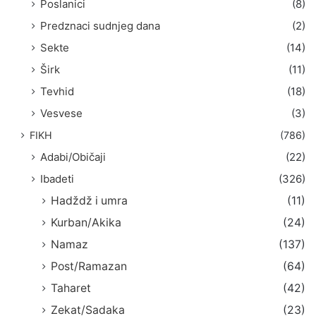
Poslanici
(8)
Predznaci sudnjeg dana
(2)
Sekte
(14)
Širk
(11)
Tevhid
(18)
Vesvese
(3)
FIKH
(786)
Adabi/Običaji
(22)
Ibadeti
(326)
Hadždž i umra
(11)
Kurban/Akika
(24)
Namaz
(137)
Post/Ramazan
(64)
Taharet
(42)
Zekat/Sadaka
(23)