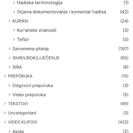
Hadiska terminologija
(1)
Ocjena dokumentovanje i komentar hadisa
(42)
KUR'AN
(24)
Kur'anske znanosti
(3)
Tefsir
(3)
Savremena pitanja
(197)
SIHR/UROK/LIJEČENJE
(65)
SIRA
(6)
PREPORUKA
(15)
Odgovori preporuka
(3)
Video preporuka
(5)
TEKSTOVI
(99)
Uncategorized
(2)
VIDEO KLIPOVI
(422)
Akida
(2)