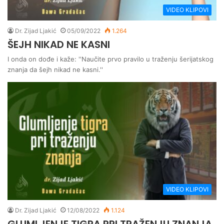
VIDEO KLIPOVI
Dr. Zijad Ljakić
05/09/2022
1.264
ŠEJH NIKAD NE KASNI
I onda on dođe i kaže: ''Naučite prvo pravilo u traženju šerijatskog
znanja da šejh nikad ne kasni.''
VIDEO KLIPOVI
Dr. Zijad Ljakić
12/08/2022
1.124