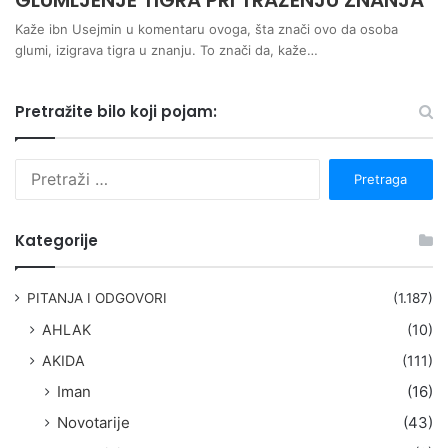
GLUMLJENJE TIGRA PRI TRAŽENJU ZNANJA
Kaže ibn Usejmin u komentaru ovoga, šta znači ovo da osoba
glumi, izigrava tigra u znanju. To znači da, kaže…
Pretražite bilo koji pojam:
P
r
e
t
Kategorije
r
a
g
PITANJA I ODGOVORI
(1.187)
a
AHLAK
(10)
:
AKIDA
(111)
Iman
(16)
Novotarije
(43)