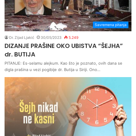
Savremena pitanja
Dr. Zijad Ljakić
30/05/2023
5.249
DIZANJE PRAŠINE OKO UBISTVA “ŠEJHA”
dr. BUTIJA
PITANJE: Es-selamu alejkum. Kao što je poznato, ovih dana se
digla prašina u vezi pogibije dr. Butija u Siriji. Ono…