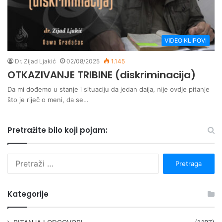
VIDEO KLIPOVI
Dr. Zijad Ljakić
02/08/2025
1.145
OTKAZIVANJE TRIBINE (diskriminacija)
Da mi dođemo u stanje i situaciju da jedan daija, nije ovdje pitanje
što je riječ o meni, da se…
Pretražite bilo koji pojam:
P
r
e
t
Kategorije
r
a
g