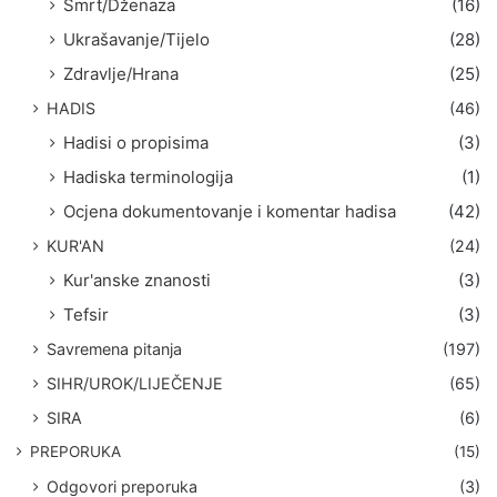
Smrt/Dženaza
(16)
Ukrašavanje/Tijelo
(28)
Zdravlje/Hrana
(25)
HADIS
(46)
Hadisi o propisima
(3)
Hadiska terminologija
(1)
Ocjena dokumentovanje i komentar hadisa
(42)
KUR'AN
(24)
Kur'anske znanosti
(3)
Tefsir
(3)
Savremena pitanja
(197)
SIHR/UROK/LIJEČENJE
(65)
SIRA
(6)
PREPORUKA
(15)
Odgovori preporuka
(3)