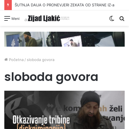
ŠUTNJA DAIJA O PRONEVJERI ZEKATA OD STRANE IZ-a
Switc
Pr
Meni
skin
Početna
/
sloboda govora
sloboda govora