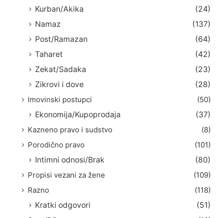
Kurban/Akika
(24)
Namaz
(137)
Post/Ramazan
(64)
Taharet
(42)
Zekat/Sadaka
(23)
Zikrovi i dove
(28)
Imovinski postupci
(50)
Ekonomija/Kupoprodaja
(37)
Kazneno pravo i sudstvo
(8)
Porodično pravo
(101)
Intimni odnosi/Brak
(80)
Propisi vezani za žene
(109)
Razno
(118)
Kratki odgovori
(51)