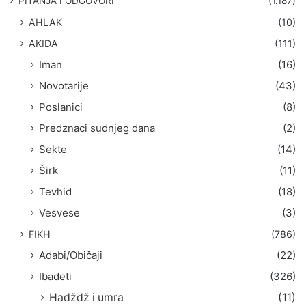
PITANJA I ODGOVORI
(1.187)
a
AHLAK
(10)
:
AKIDA
(111)
Iman
(16)
Novotarije
(43)
Poslanici
(8)
Predznaci sudnjeg dana
(2)
Sekte
(14)
Širk
(11)
Tevhid
(18)
Vesvese
(3)
FIKH
(786)
Adabi/Običaji
(22)
Ibadeti
(326)
Hadždž i umra
(11)