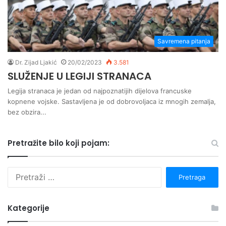
Savremena pitanja
Dr. Zijad Ljakić
20/02/2023
3.581
SLUŽENJE U LEGIJI STRANACA
Legija stranaca je jedan od najpoznatijih dijelova francuske
kopnene vojske. Sastavljena je od dobrovoljaca iz mnogih zemalja,
bez obzira...
Pretražite bilo koji pojam:
P
r
e
t
Kategorije
r
a