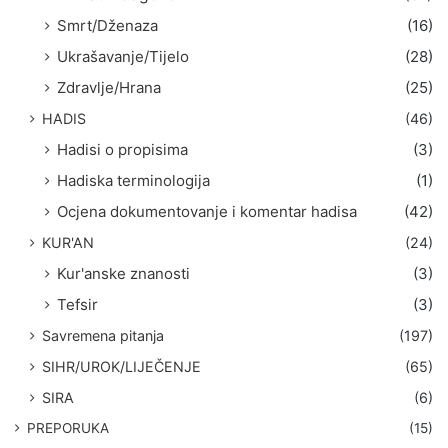
Smrt/Dženaza
(16)
Ukrašavanje/Tijelo
(28)
Zdravlje/Hrana
(25)
HADIS
(46)
Hadisi o propisima
(3)
Hadiska terminologija
(1)
Ocjena dokumentovanje i komentar hadisa
(42)
KUR'AN
(24)
Kur'anske znanosti
(3)
Tefsir
(3)
Savremena pitanja
(197)
SIHR/UROK/LIJEČENJE
(65)
SIRA
(6)
PREPORUKA
(15)