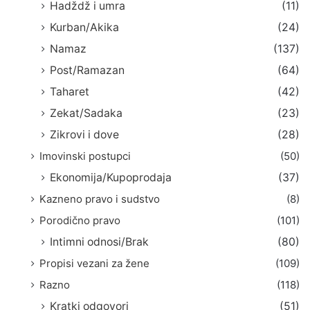
Hadždž i umra
(11)
Kurban/Akika
(24)
Namaz
(137)
Post/Ramazan
(64)
Taharet
(42)
Zekat/Sadaka
(23)
Zikrovi i dove
(28)
Imovinski postupci
(50)
Ekonomija/Kupoprodaja
(37)
Kazneno pravo i sudstvo
(8)
Porodično pravo
(101)
Intimni odnosi/Brak
(80)
Propisi vezani za žene
(109)
Razno
(118)
Kratki odgovori
(51)