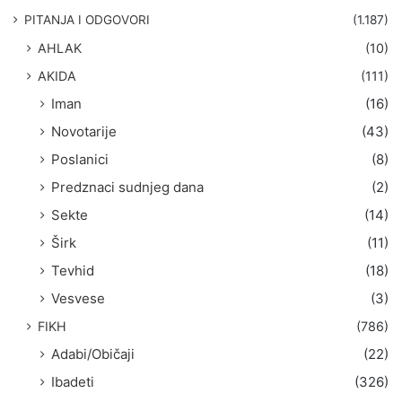
g
PITANJA I ODGOVORI
(1.187)
a
AHLAK
(10)
:
AKIDA
(111)
Iman
(16)
Novotarije
(43)
Poslanici
(8)
Predznaci sudnjeg dana
(2)
Sekte
(14)
Širk
(11)
Tevhid
(18)
Vesvese
(3)
FIKH
(786)
Adabi/Običaji
(22)
Ibadeti
(326)