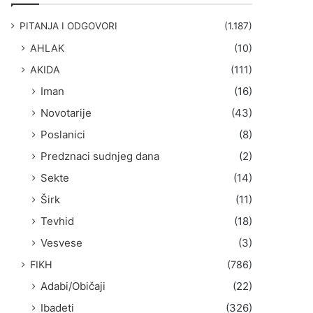
g
a
PITANJA I ODGOVORI
(1.187)
:
AHLAK
(10)
AKIDA
(111)
Iman
(16)
Novotarije
(43)
Poslanici
(8)
Predznaci sudnjeg dana
(2)
Sekte
(14)
Širk
(11)
Tevhid
(18)
Vesvese
(3)
FIKH
(786)
Adabi/Običaji
(22)
Ibadeti
(326)