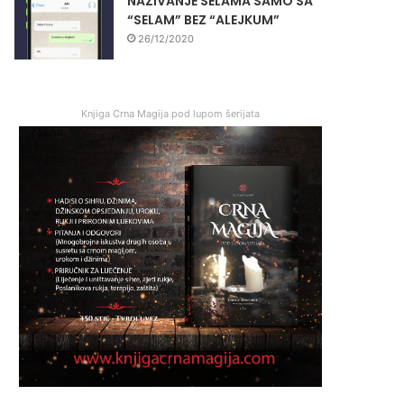
NAZIVANJE SELAMA SAMO SA
“SELAM” BEZ “ALEJKUM”
26/12/2020
Knjiga Crna Magija pod lupom šerijata