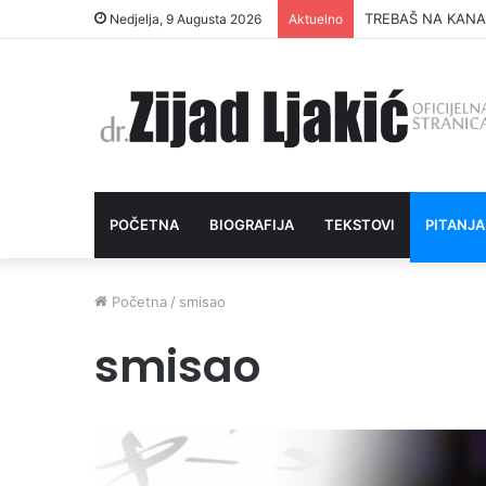
ŠUTNJA DAIJA O 
Nedjelja, 9 Augusta 2026
Aktuelno
POČETNA
BIOGRAFIJA
TEKSTOVI
PITANJA
Početna
/
smisao
smisao