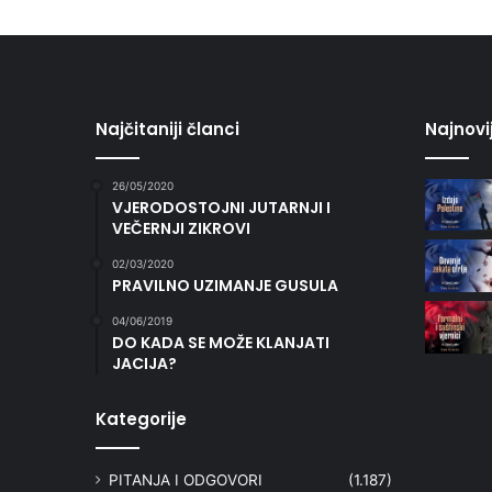
Najčitaniji članci
Najnovi
26/05/2020
VJERODOSTOJNI JUTARNJI I
VEČERNJI ZIKROVI
02/03/2020
PRAVILNO UZIMANJE GUSULA
04/06/2019
DO KADA SE MOŽE KLANJATI
JACIJA?
Kategorije
PITANJA I ODGOVORI
(1.187)