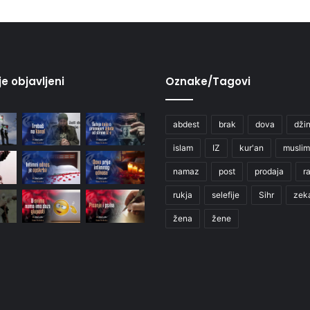
je objavljeni
Oznake/Tagovi
abdest
brak
dova
džin
islam
IZ
kur'an
muslim
namaz
post
prodaja
r
rukja
selefije
Sihr
zek
žena
žene