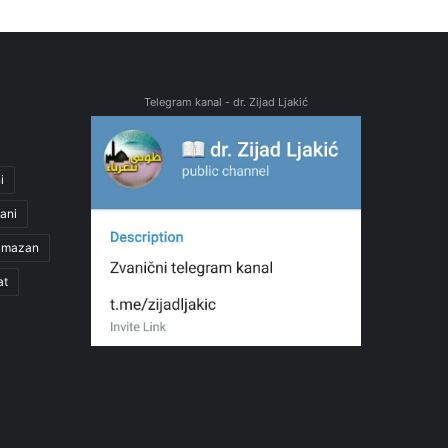
Telegram kanal - dr. Zijad Ljakić
i
ani
amazan
at