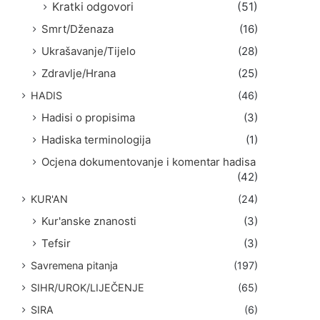
Kratki odgovori
(51)
Smrt/Dženaza
(16)
Ukrašavanje/Tijelo
(28)
Zdravlje/Hrana
(25)
HADIS
(46)
Hadisi o propisima
(3)
Hadiska terminologija
(1)
Ocjena dokumentovanje i komentar hadisa
(42)
KUR'AN
(24)
Kur'anske znanosti
(3)
Tefsir
(3)
Savremena pitanja
(197)
SIHR/UROK/LIJEČENJE
(65)
SIRA
(6)