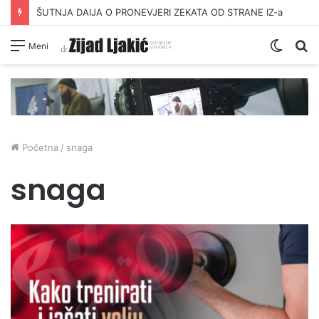
ŠUTNJA DAIJA O PRONEVJERI ZEKATA OD STRANE IZ-a
Switc
Pr
Meni
skin
Početna
/
snaga
snaga