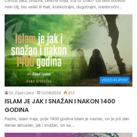
Čvrsta, jaka, snažna, čelična volja, šta to znači? Da sebi odrediš
neki cilj, bio veliki ili mali, kratkotrajni, dugotrajni, sredoročni...
VIDEO KLIPOVI
Dr. Zijad Ljakić
12/08/2024
813
ISLAM JE JAK I SNAŽAN I NAKON 1400
GODINA
Pazite, islam traje, prije 1400 godina islam je nastao, on je još dan
danas aktuelan, jak i snažan, on se…