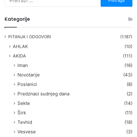
r
e
t
Kategorije
r
a
g
PITANJA I ODGOVORI
(1.187)
a
AHLAK
(10)
:
AKIDA
(111)
Iman
(16)
Novotarije
(43)
Poslanici
(8)
Predznaci sudnjeg dana
(2)
Sekte
(14)
Širk
(11)
Tevhid
(18)
Vesvese
(3)