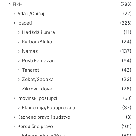
FIKH
(786)
Adabi/Običaji
(22)
Ibadeti
(326)
Hadždž i umra
(11)
Kurban/Akika
(24)
Namaz
(137)
Post/Ramazan
(64)
Taharet
(42)
Zekat/Sadaka
(23)
Zikrovi i dove
(28)
Imovinski postupci
(50)
Ekonomija/Kupoprodaja
(37)
Kazneno pravo i sudstvo
(8)
Porodično pravo
(101)
Intimni odnosi/Brak
(80)