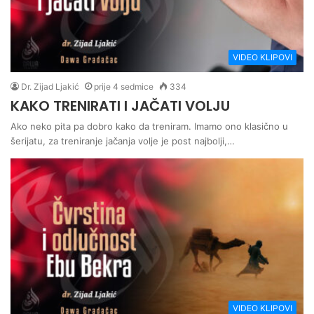
VIDEO KLIPOVI
Dr. Zijad Ljakić
prije 4 sedmice
334
KAKO TRENIRATI I JAČATI VOLJU
Ako neko pita pa dobro kako da treniram. Imamo ono klasično u
šerijatu, za treniranje jačanja volje je post najbolji,…
VIDEO KLIPOVI