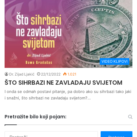
VIDEO KLIPOVI
Dr. Zijad Ljakić
22/12/2022
1.021
ŠTO SIHRBAZI NE ZAVLADAJU SVIJETOM
I onda se odmah postavi pitanje, pa dobro ako su sihrbazi tako jaki
i snažni, što sihrbazi ne zavladaju svijetom?…
Pretražite bilo koji pojam:
P