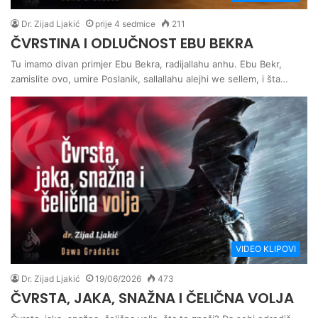
Dr. Zijad Ljakić
prije 4 sedmice
211
ČVRSTINA I ODLUČNOST EBU BEKRA
Tu imamo divan primjer Ebu Bekra, radijallahu anhu. Ebu Bekr,
zamislite ovo, umire Poslanik, sallallahu alejhi we sellem, i šta…
VIDEO KLIPOVI
Dr. Zijad Ljakić
19/06/2026
473
ČVRSTA, JAKA, SNAŽNA I ČELIČNA VOLJA