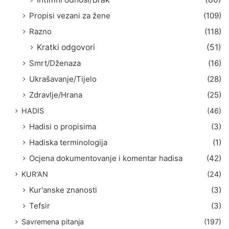
Propisi vezani za žene
(109)
Razno
(118)
Kratki odgovori
(51)
Smrt/Dženaza
(16)
Ukrašavanje/Tijelo
(28)
Zdravlje/Hrana
(25)
HADIS
(46)
Hadisi o propisima
(3)
Hadiska terminologija
(1)
Ocjena dokumentovanje i komentar hadisa
(42)
KUR'AN
(24)
Kur'anske znanosti
(3)
Tefsir
(3)
Savremena pitanja
(197)