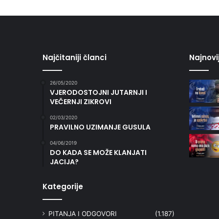
Najčitaniji članci
Najnovi
26/05/2020
VJERODOSTOJNI JUTARNJI I
VEČERNJI ZIKROVI
02/03/2020
PRAVILNO UZIMANJE GUSULA
04/06/2019
DO KADA SE MOŽE KLANJATI
JACIJA?
Kategorije
PITANJA I ODGOVORI
(1.187)