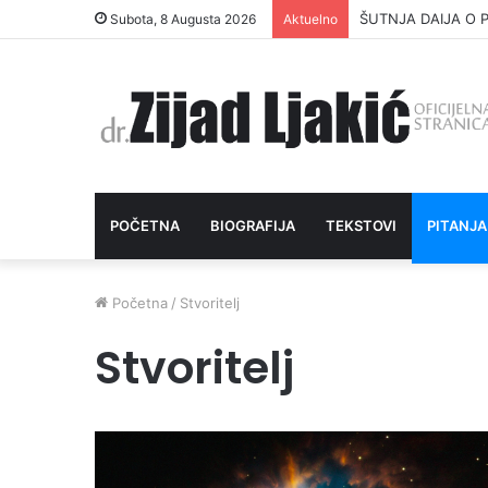
ŠUTNJA DAIJA O P
Subota, 8 Augusta 2026
Aktuelno
POČETNA
BIOGRAFIJA
TEKSTOVI
PITANJA
Početna
/
Stvoritelj
Stvoritelj