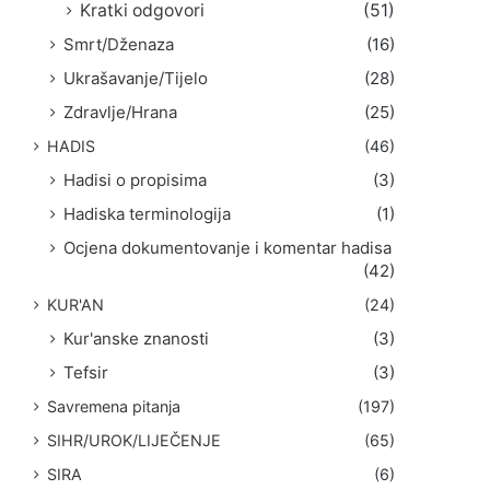
Kratki odgovori
(51)
Smrt/Dženaza
(16)
Ukrašavanje/Tijelo
(28)
Zdravlje/Hrana
(25)
HADIS
(46)
Hadisi o propisima
(3)
Hadiska terminologija
(1)
Ocjena dokumentovanje i komentar hadisa
(42)
KUR'AN
(24)
Kur'anske znanosti
(3)
Tefsir
(3)
Savremena pitanja
(197)
SIHR/UROK/LIJEČENJE
(65)
SIRA
(6)