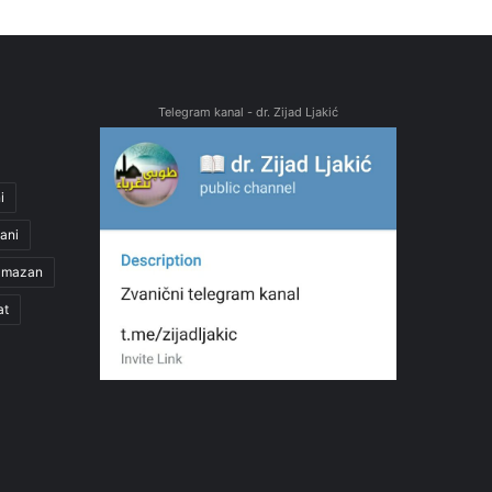
Telegram kanal - dr. Zijad Ljakić
i
ani
amazan
at