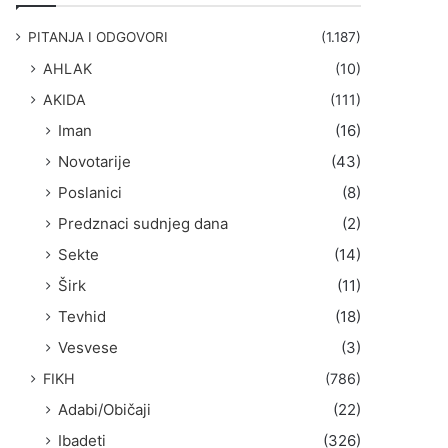
g
a
PITANJA I ODGOVORI
(1.187)
:
AHLAK
(10)
AKIDA
(111)
Iman
(16)
Novotarije
(43)
Poslanici
(8)
Predznaci sudnjeg dana
(2)
Sekte
(14)
Širk
(11)
Tevhid
(18)
Vesvese
(3)
FIKH
(786)
Adabi/Običaji
(22)
Ibadeti
(326)