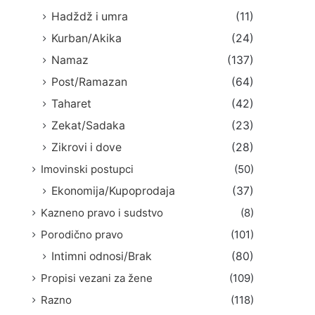
Hadždž i umra
(11)
Kurban/Akika
(24)
Namaz
(137)
Post/Ramazan
(64)
Taharet
(42)
Zekat/Sadaka
(23)
Zikrovi i dove
(28)
Imovinski postupci
(50)
Ekonomija/Kupoprodaja
(37)
Kazneno pravo i sudstvo
(8)
Porodično pravo
(101)
Intimni odnosi/Brak
(80)
Propisi vezani za žene
(109)
Razno
(118)