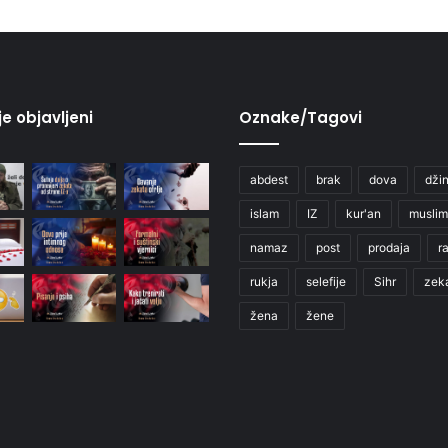
je objavljeni
Oznake/Tagovi
abdest
brak
dova
džin
islam
IZ
kur'an
muslim
namaz
post
prodaja
r
rukja
selefije
Sihr
zek
žena
žene