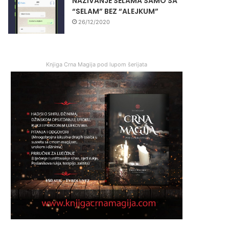
NAZIVANJE SELAMA SAMO SA
“SELAM” BEZ “ALEJKUM”
26/12/2020
Knjiga Crna Magija pod lupom šerijata