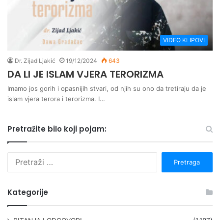
VIDEO KLIPOVI
Dr. Zijad Ljakić
19/12/2024
643
DA LI JE ISLAM VJERA TERORIZMA
Imamo jos gorih i opasnijih stvari, od njih su ono da tretiraju da je
islam vjera terora i terorizma. I…
Pretražite bilo koji pojam:
P
r
e
t
Kategorije
r
a
g