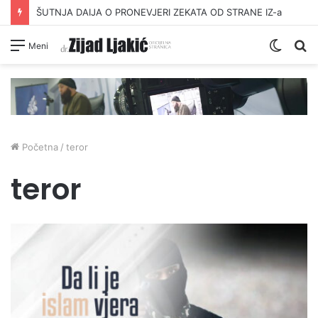
ŠUTNJA DAIJA O PRONEVJERI ZEKATA OD STRANE IZ-a
Switc
Pr
Meni
skin
Početna
/
teror
teror