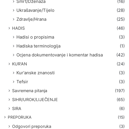
Smrt/Dženaza
(16)
Ukrašavanje/Tijelo
(28)
Zdravlje/Hrana
(25)
HADIS
(46)
Hadisi o propisima
(3)
Hadiska terminologija
(1)
Ocjena dokumentovanje i komentar hadisa
(42)
KUR'AN
(24)
Kur'anske znanosti
(3)
Tefsir
(3)
Savremena pitanja
(197)
SIHR/UROK/LIJEČENJE
(65)
SIRA
(6)
PREPORUKA
(15)
Odgovori preporuka
(3)