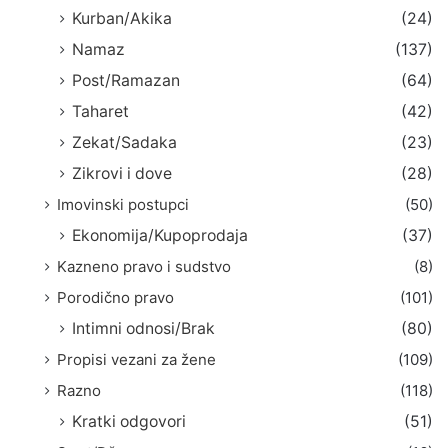
Kurban/Akika
(24)
Namaz
(137)
Post/Ramazan
(64)
Taharet
(42)
Zekat/Sadaka
(23)
Zikrovi i dove
(28)
Imovinski postupci
(50)
Ekonomija/Kupoprodaja
(37)
Kazneno pravo i sudstvo
(8)
Porodično pravo
(101)
Intimni odnosi/Brak
(80)
Propisi vezani za žene
(109)
Razno
(118)
Kratki odgovori
(51)