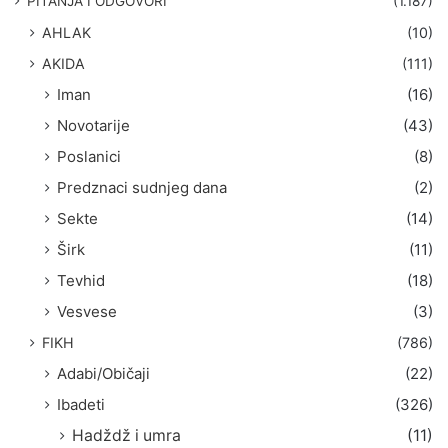
PITANJA I ODGOVORI
(1.187)
a
AHLAK
(10)
:
AKIDA
(111)
Iman
(16)
Novotarije
(43)
Poslanici
(8)
Predznaci sudnjeg dana
(2)
Sekte
(14)
Širk
(11)
Tevhid
(18)
Vesvese
(3)
FIKH
(786)
Adabi/Običaji
(22)
Ibadeti
(326)
Hadždž i umra
(11)