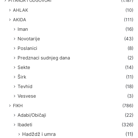
PITANJA I ODGOVORI
(1.187)
a
AHLAK
(10)
:
AKIDA
(111)
Iman
(16)
Novotarije
(43)
Poslanici
(8)
Predznaci sudnjeg dana
(2)
Sekte
(14)
Širk
(11)
Tevhid
(18)
Vesvese
(3)
FIKH
(786)
Adabi/Običaji
(22)
Ibadeti
(326)
Hadždž i umra
(11)