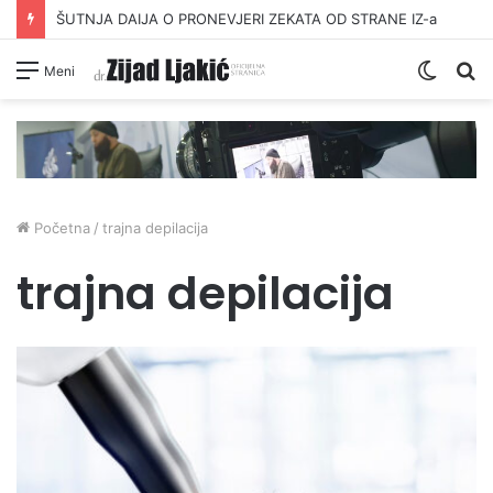
ŠUTNJA DAIJA O PRONEVJERI ZEKATA OD STRANE IZ-a
Switc
Pr
Meni
skin
Početna
/
trajna depilacija
trajna depilacija