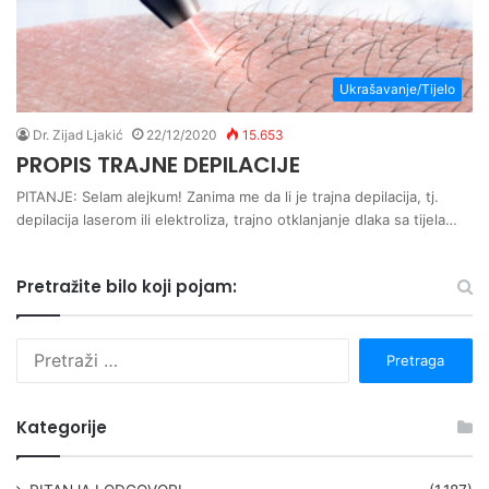
Ukrašavanje/Tijelo
Dr. Zijad Ljakić
22/12/2020
15.653
PROPIS TRAJNE DEPILACIJE
PITANJE: Selam alejkum! Zanima me da li je trajna depilacija, tj.
depilacija laserom ili elektroliza, trajno otklanjanje dlaka sa tijela…
Pretražite bilo koji pojam:
P
r
e
t
Kategorije
r
a
g