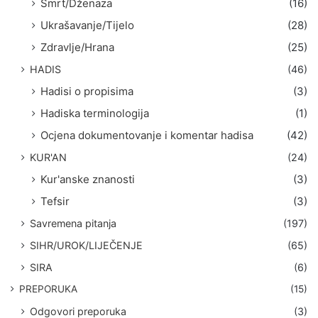
Smrt/Dženaza
(16)
Ukrašavanje/Tijelo
(28)
Zdravlje/Hrana
(25)
HADIS
(46)
Hadisi o propisima
(3)
Hadiska terminologija
(1)
Ocjena dokumentovanje i komentar hadisa
(42)
KUR'AN
(24)
Kur'anske znanosti
(3)
Tefsir
(3)
Savremena pitanja
(197)
SIHR/UROK/LIJEČENJE
(65)
SIRA
(6)
PREPORUKA
(15)
Odgovori preporuka
(3)