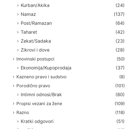
Kurban/Akika
(24)
Namaz
(137)
Post/Ramazan
(64)
Taharet
(42)
Zekat/Sadaka
(23)
Zikrovi i dove
(28)
Imovinski postupci
(50)
Ekonomija/Kupoprodaja
(37)
Kazneno pravo i sudstvo
(8)
Porodično pravo
(101)
Intimni odnosi/Brak
(80)
Propisi vezani za žene
(109)
Razno
(118)
Kratki odgovori
(51)