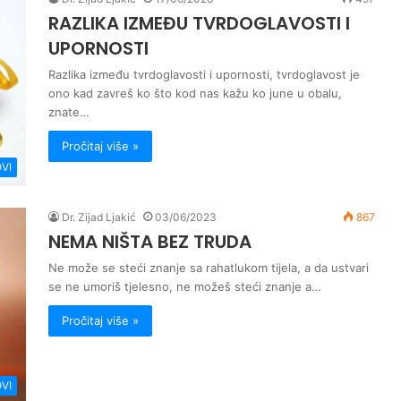
RAZLIKA IZMEĐU TVRDOGLAVOSTI I
UPORNOSTI
Razlika između tvrdoglavosti i upornosti, tvrdoglavost je
ono kad zavreš ko što kod nas kažu ko june u obalu,
znate…
Pročitaj više »
VI
Dr. Zijad Ljakić
03/06/2023
867
NEMA NIŠTA BEZ TRUDA
Ne može se steći znanje sa rahatlukom tijela, a da ustvari
se ne umoriš tjelesno, ne možeš steći znanje a…
Pročitaj više »
VI