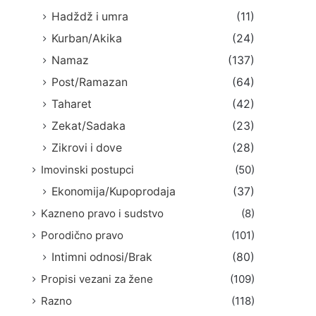
Hadždž i umra
(11)
Kurban/Akika
(24)
Namaz
(137)
Post/Ramazan
(64)
Taharet
(42)
Zekat/Sadaka
(23)
Zikrovi i dove
(28)
Imovinski postupci
(50)
Ekonomija/Kupoprodaja
(37)
Kazneno pravo i sudstvo
(8)
Porodično pravo
(101)
Intimni odnosi/Brak
(80)
Propisi vezani za žene
(109)
Razno
(118)