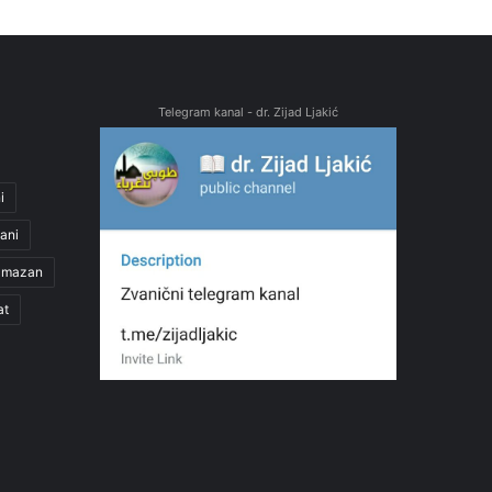
Telegram kanal - dr. Zijad Ljakić
i
ani
amazan
at