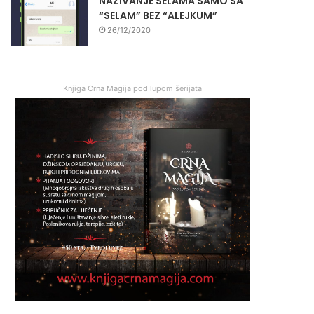
NAZIVANJE SELAMA SAMO SA
“SELAM” BEZ “ALEJKUM”
26/12/2020
Knjiga Crna Magija pod lupom šerijata