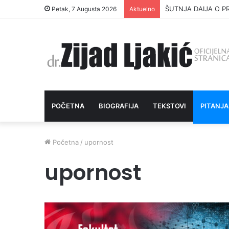
ŠUTNJA DAIJA O P
Petak, 7 Augusta 2026
Aktuelno
POČETNA
BIOGRAFIJA
TEKSTOVI
PITANJA
Početna
/
upornost
upornost