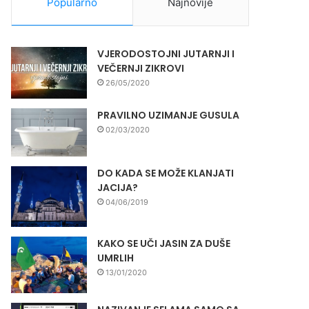
Popularno
Najnovije
VJERODOSTOJNI JUTARNJI I
VEČERNJI ZIKROVI
26/05/2020
PRAVILNO UZIMANJE GUSULA
02/03/2020
DO KADA SE MOŽE KLANJATI
JACIJA?
04/06/2019
KAKO SE UČI JASIN ZA DUŠE
UMRLIH
13/01/2020