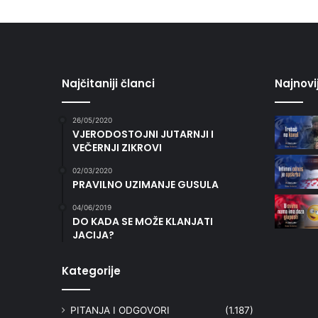
Najčitaniji članci
Najnovi
26/05/2020
VJERODOSTOJNI JUTARNJI I
VEČERNJI ZIKROVI
02/03/2020
PRAVILNO UZIMANJE GUSULA
04/06/2019
DO KADA SE MOŽE KLANJATI
JACIJA?
Kategorije
PITANJA I ODGOVORI
(1.187)