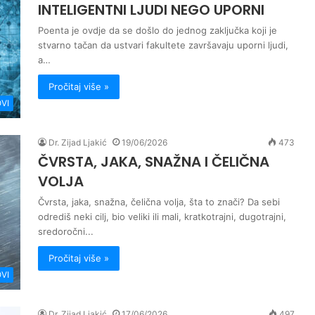
INTELIGENTNI LJUDI NEGO UPORNI
Poenta je ovdje da se došlo do jednog zaključka koji je
stvarno tačan da ustvari fakultete završavaju uporni ljudi,
a…
Pročitaj više »
VI
Dr. Zijad Ljakić
19/06/2026
473
ČVRSTA, JAKA, SNAŽNA I ČELIČNA
VOLJA
Čvrsta, jaka, snažna, čelična volja, šta to znači? Da sebi
odrediš neki cilj, bio veliki ili mali, kratkotrajni, dugotrajni,
sredoročni...
Pročitaj više »
VI
Dr. Zijad Ljakić
17/06/2026
497