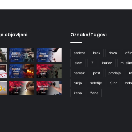
je objavljeni
Oznake/Tagovi
abdest
brak
dova
džin
islam
IZ
kur'an
muslim
namaz
post
prodaja
r
rukja
selefije
Sihr
zek
žena
žene