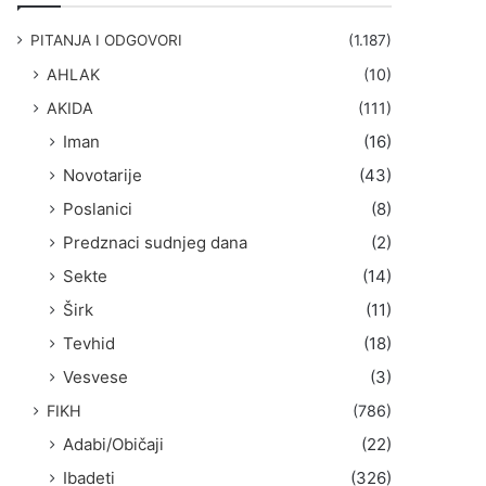
g
a
PITANJA I ODGOVORI
(1.187)
:
AHLAK
(10)
AKIDA
(111)
Iman
(16)
Novotarije
(43)
Poslanici
(8)
Predznaci sudnjeg dana
(2)
Sekte
(14)
Širk
(11)
Tevhid
(18)
Vesvese
(3)
FIKH
(786)
Adabi/Običaji
(22)
Ibadeti
(326)