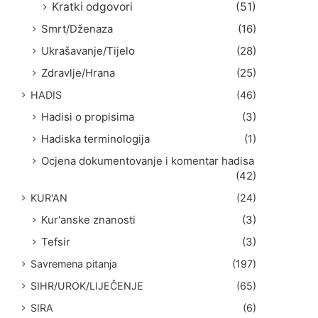
Kratki odgovori
(51)
Smrt/Dženaza
(16)
Ukrašavanje/Tijelo
(28)
Zdravlje/Hrana
(25)
HADIS
(46)
Hadisi o propisima
(3)
Hadiska terminologija
(1)
Ocjena dokumentovanje i komentar hadisa
(42)
KUR'AN
(24)
Kur'anske znanosti
(3)
Tefsir
(3)
Savremena pitanja
(197)
SIHR/UROK/LIJEČENJE
(65)
SIRA
(6)