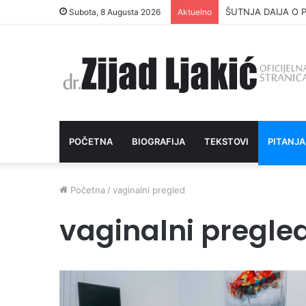
ŠUTNJA DAIJA O P
Subota, 8 Augusta 2026
Aktuelno
POČETNA
BIOGRAFIJA
TEKSTOVI
PITANJA
Početna
/
vaginalni pregled
vaginalni pregle