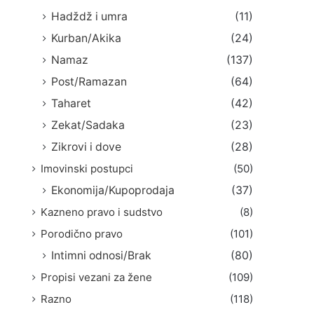
Hadždž i umra
(11)
Kurban/Akika
(24)
Namaz
(137)
Post/Ramazan
(64)
Taharet
(42)
Zekat/Sadaka
(23)
Zikrovi i dove
(28)
Imovinski postupci
(50)
Ekonomija/Kupoprodaja
(37)
Kazneno pravo i sudstvo
(8)
Porodično pravo
(101)
Intimni odnosi/Brak
(80)
Propisi vezani za žene
(109)
Razno
(118)