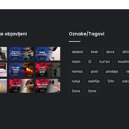
je objavljeni
Oznake/Tagovi
abdest
brak
dova
džin
islam
IZ
kur'an
muslim
namaz
post
prodaja
r
rukja
selefije
Sihr
zek
žena
žene