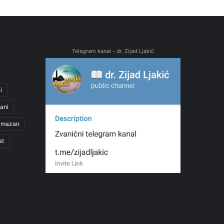
Telegram kanal - dr. Zijad Ljakić
i
ani
amazan
at