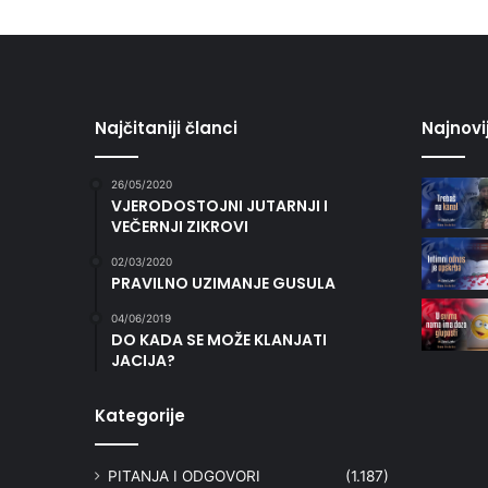
Najčitaniji članci
Najnovi
26/05/2020
VJERODOSTOJNI JUTARNJI I
VEČERNJI ZIKROVI
02/03/2020
PRAVILNO UZIMANJE GUSULA
04/06/2019
DO KADA SE MOŽE KLANJATI
JACIJA?
Kategorije
PITANJA I ODGOVORI
(1.187)