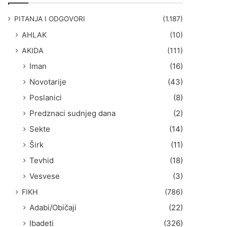
g
a
PITANJA I ODGOVORI
(1.187)
:
AHLAK
(10)
AKIDA
(111)
Iman
(16)
Novotarije
(43)
Poslanici
(8)
Predznaci sudnjeg dana
(2)
Sekte
(14)
Širk
(11)
Tevhid
(18)
Vesvese
(3)
FIKH
(786)
Adabi/Običaji
(22)
Ibadeti
(326)