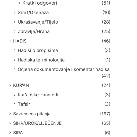
Kratki odgovori
(51)
Smrt/Dženaza
(16)
Ukrašavanje/Tijelo
(28)
Zdravlje/Hrana
(25)
HADIS
(46)
Hadisi o propisima
(3)
Hadiska terminologija
(1)
Ocjena dokumentovanje i komentar hadisa
(42)
KUR'AN
(24)
Kur'anske znanosti
(3)
Tefsir
(3)
Savremena pitanja
(197)
SIHR/UROK/LIJEČENJE
(65)
SIRA
(6)