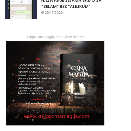
NAZIVANJE SELAMA SAMO SA
“SELAM” BEZ “ALEJKUM”
26/12/2020
Knjiga Crna Magija pod lupom šerijata