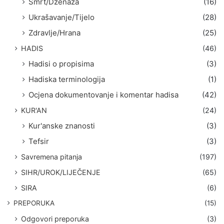
Smrt/Dženaza
(16)
Ukrašavanje/Tijelo
(28)
Zdravlje/Hrana
(25)
HADIS
(46)
Hadisi o propisima
(3)
Hadiska terminologija
(1)
Ocjena dokumentovanje i komentar hadisa
(42)
KUR'AN
(24)
Kur'anske znanosti
(3)
Tefsir
(3)
Savremena pitanja
(197)
SIHR/UROK/LIJEČENJE
(65)
SIRA
(6)
PREPORUKA
(15)
Odgovori preporuka
(3)