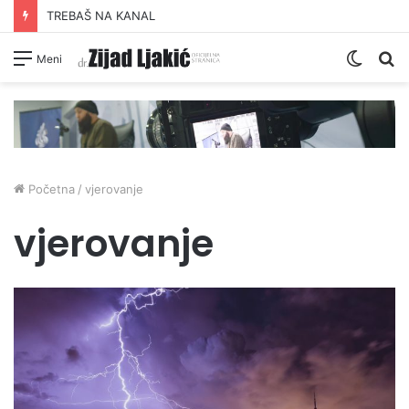
TREBAŠ NA KANAL
Switc
Pr
Meni
skin
Početna
/
vjerovanje
vjerovanje