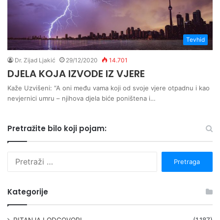
Tevhid
Dr. Zijad Ljakić
29/12/2020
14.701
DJELA KOJA IZVODE IZ VJERE
Kaže Uzvišeni: “A oni među vama koji od svoje vjere otpadnu i kao
nevjernici umru – njihova djela biće poništena i…
Pretražite bilo koji pojam:
P
r
e
t
Kategorije
r
a
g
PITANJA I ODGOVORI
(1.187)