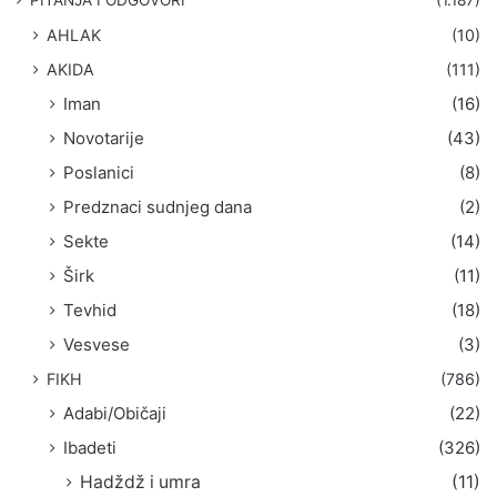
a
AHLAK
(10)
:
AKIDA
(111)
Iman
(16)
Novotarije
(43)
Poslanici
(8)
Predznaci sudnjeg dana
(2)
Sekte
(14)
Širk
(11)
Tevhid
(18)
Vesvese
(3)
FIKH
(786)
Adabi/Običaji
(22)
Ibadeti
(326)
Hadždž i umra
(11)