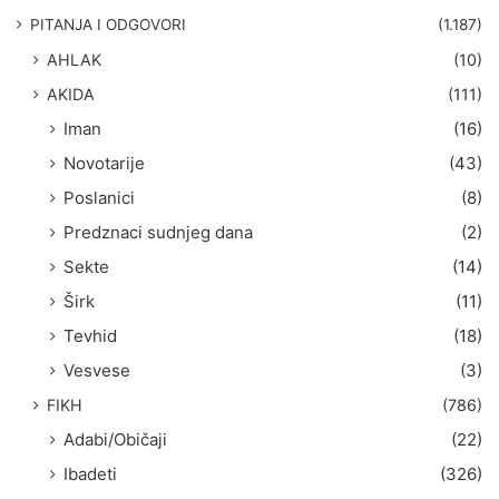
g
PITANJA I ODGOVORI
(1.187)
a
AHLAK
(10)
:
AKIDA
(111)
Iman
(16)
Novotarije
(43)
Poslanici
(8)
Predznaci sudnjeg dana
(2)
Sekte
(14)
Širk
(11)
Tevhid
(18)
Vesvese
(3)
FIKH
(786)
Adabi/Običaji
(22)
Ibadeti
(326)