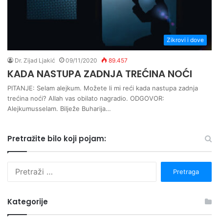
Zikrovi i dove
Dr. Zijad Ljakić
09/11/2020
89.457
KADA NASTUPA ZADNJA TREĆINA NOĆI
PITANJE: Selam alejkum. Možete li mi reći kada nastupa zadnja
trećina noći? Allah vas obilato nagradio. ODGOVOR:
Alejkumusselam. Bilježe Buharija…
Pretražite bilo koji pojam:
P
r
e
t
Kategorije
r
a