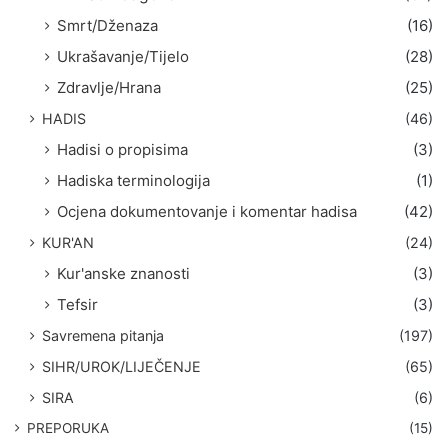
Smrt/Dženaza
(16)
Ukrašavanje/Tijelo
(28)
Zdravlje/Hrana
(25)
HADIS
(46)
Hadisi o propisima
(3)
Hadiska terminologija
(1)
Ocjena dokumentovanje i komentar hadisa
(42)
KUR'AN
(24)
Kur'anske znanosti
(3)
Tefsir
(3)
Savremena pitanja
(197)
SIHR/UROK/LIJEČENJE
(65)
SIRA
(6)
PREPORUKA
(15)