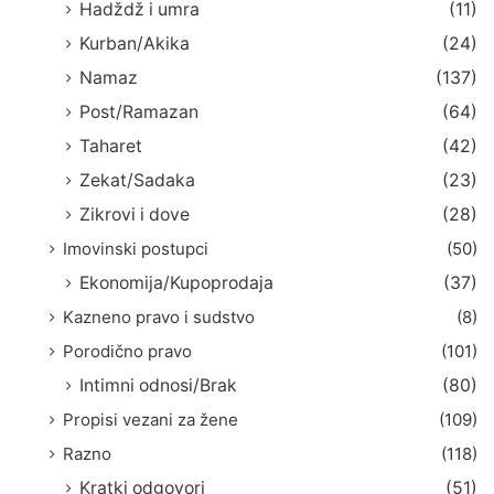
Hadždž i umra
(11)
Kurban/Akika
(24)
Namaz
(137)
Post/Ramazan
(64)
Taharet
(42)
Zekat/Sadaka
(23)
Zikrovi i dove
(28)
Imovinski postupci
(50)
Ekonomija/Kupoprodaja
(37)
Kazneno pravo i sudstvo
(8)
Porodično pravo
(101)
Intimni odnosi/Brak
(80)
Propisi vezani za žene
(109)
Razno
(118)
Kratki odgovori
(51)