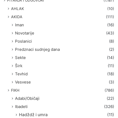
PITANJA I ODGOVORI
(1.187)
a
AHLAK
(10)
:
AKIDA
(111)
Iman
(16)
Novotarije
(43)
Poslanici
(8)
Predznaci sudnjeg dana
(2)
Sekte
(14)
Širk
(11)
Tevhid
(18)
Vesvese
(3)
FIKH
(786)
Adabi/Običaji
(22)
Ibadeti
(326)
Hadždž i umra
(11)