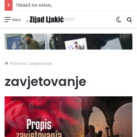
TREBAŠ NA KANAL
Switc
Pr
Meni
skin
Početna
/
zavjetovanje
zavjetovanje