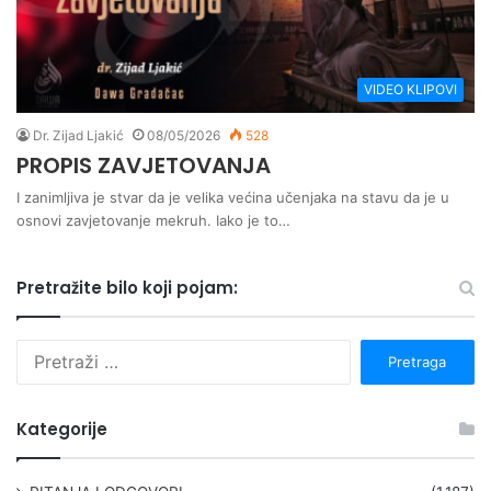
VIDEO KLIPOVI
Dr. Zijad Ljakić
08/05/2026
528
PROPIS ZAVJETOVANJA
I zanimljiva je stvar da je velika većina učenjaka na stavu da je u
osnovi zavjetovanje mekruh. Iako je to…
Pretražite bilo koji pojam:
P
r
e
t
Kategorije
r
a
g