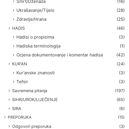
Smrt/Dženaza
(16)
Ukrašavanje/Tijelo
(28)
Zdravlje/Hrana
(25)
HADIS
(46)
Hadisi o propisima
(3)
Hadiska terminologija
(1)
Ocjena dokumentovanje i komentar hadisa
(42)
KUR'AN
(24)
Kur'anske znanosti
(3)
Tefsir
(3)
Savremena pitanja
(197)
SIHR/UROK/LIJEČENJE
(65)
SIRA
(6)
PREPORUKA
(15)
Odgovori preporuka
(3)