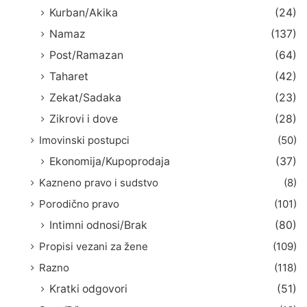
Kurban/Akika
(24)
Namaz
(137)
Post/Ramazan
(64)
Taharet
(42)
Zekat/Sadaka
(23)
Zikrovi i dove
(28)
Imovinski postupci
(50)
Ekonomija/Kupoprodaja
(37)
Kazneno pravo i sudstvo
(8)
Porodično pravo
(101)
Intimni odnosi/Brak
(80)
Propisi vezani za žene
(109)
Razno
(118)
Kratki odgovori
(51)