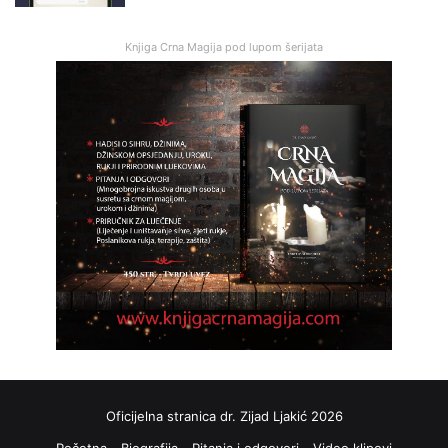
Knjiga Crna Magija pod lupom šerijata
Oficijelna stranica dr. Zijad Ljakić 2026
Početna
Biografija
Pitanja i odgovori
Video klipovi