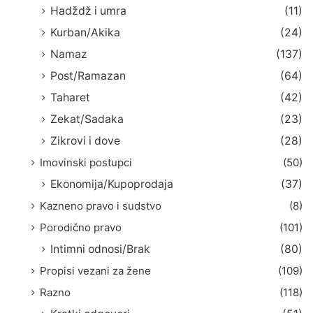
Hadždž i umra
(11)
Kurban/Akika
(24)
Namaz
(137)
Post/Ramazan
(64)
Taharet
(42)
Zekat/Sadaka
(23)
Zikrovi i dove
(28)
Imovinski postupci
(50)
Ekonomija/Kupoprodaja
(37)
Kazneno pravo i sudstvo
(8)
Porodično pravo
(101)
Intimni odnosi/Brak
(80)
Propisi vezani za žene
(109)
Razno
(118)