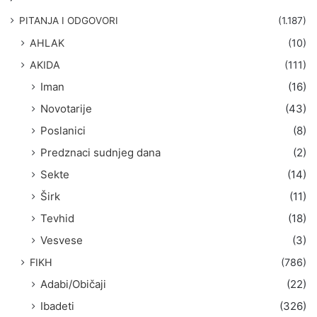
a
g
PITANJA I ODGOVORI
(1.187)
a
AHLAK
(10)
:
AKIDA
(111)
Iman
(16)
Novotarije
(43)
Poslanici
(8)
Predznaci sudnjeg dana
(2)
Sekte
(14)
Širk
(11)
Tevhid
(18)
Vesvese
(3)
FIKH
(786)
Adabi/Običaji
(22)
Ibadeti
(326)