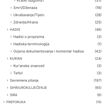
Kratki odgovori
(51)
Smrt/Dženaza
(16)
Ukrašavanje/Tijelo
(28)
Zdravlje/Hrana
(25)
HADIS
(46)
Hadisi o propisima
(3)
Hadiska terminologija
(1)
Ocjena dokumentovanje i komentar hadisa
(42)
KUR'AN
(24)
Kur'anske znanosti
(3)
Tefsir
(3)
Savremena pitanja
(197)
SIHR/UROK/LIJEČENJE
(65)
SIRA
(6)
PREPORUKA
(15)