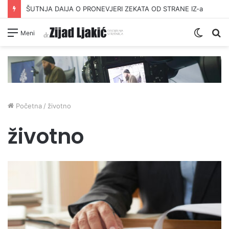
ŠUTNJA DAIJA O PRONEVJERI ZEKATA OD STRANE IZ-a
Switc
Pr
Meni
skin
Početna
/
životno
životno