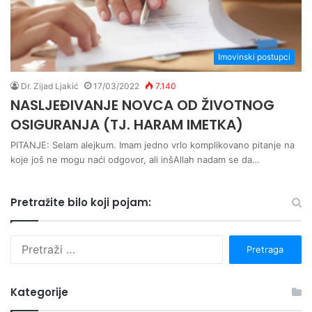
Imovinski postupci
Dr. Zijad Ljakić
17/03/2022
7.140
NASLJEĐIVANJE NOVCA OD ŽIVOTNOG
OSIGURANJA (TJ. HARAM IMETKA)
PITANJE: Selam alejkum. Imam jedno vrlo komplikovano pitanje na
koje još ne mogu naći odgovor, ali inšAllah nadam se da…
Pretražite bilo koji pojam:
P
r
e
t
Kategorije
r