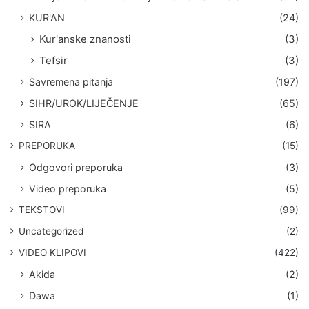
KUR'AN
(24)
Kur'anske znanosti
(3)
Tefsir
(3)
Savremena pitanja
(197)
SIHR/UROK/LIJEČENJE
(65)
SIRA
(6)
PREPORUKA
(15)
Odgovori preporuka
(3)
Video preporuka
(5)
TEKSTOVI
(99)
Uncategorized
(2)
VIDEO KLIPOVI
(422)
Akida
(2)
Dawa
(1)