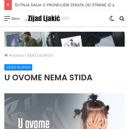
ŠUTNJA DAIJA O PRONEVJERI ZEKATA OD STRANE IZ-a
Switc
Pr
Meni
skin
Početna
/
VIDEO KLIPOVI
VIDEO KLIPOVI
U OVOME NEMA STIDA