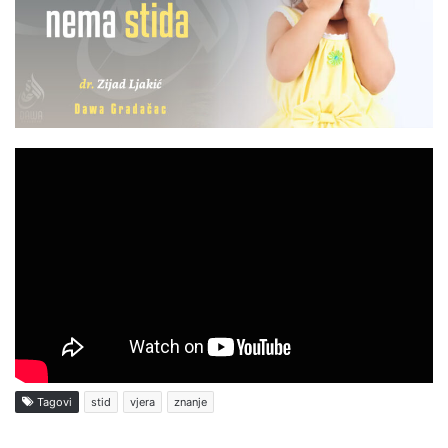
Tagovi
stid
vjera
znanje