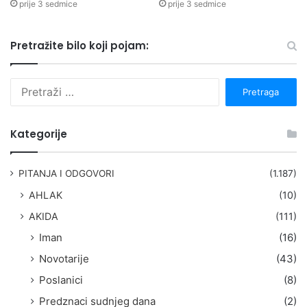
prije 3 sedmice
prije 3 sedmice
Pretražite bilo koji pojam:
P
r
e
t
Kategorije
r
a
g
PITANJA I ODGOVORI
(1.187)
a
AHLAK
(10)
:
AKIDA
(111)
Iman
(16)
Novotarije
(43)
Poslanici
(8)
Predznaci sudnjeg dana
(2)