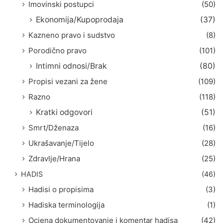
Imovinski postupci
(50)
Ekonomija/Kupoprodaja
(37)
Kazneno pravo i sudstvo
(8)
Porodično pravo
(101)
Intimni odnosi/Brak
(80)
Propisi vezani za žene
(109)
Razno
(118)
Kratki odgovori
(51)
Smrt/Dženaza
(16)
Ukrašavanje/Tijelo
(28)
Zdravlje/Hrana
(25)
HADIS
(46)
Hadisi o propisima
(3)
Hadiska terminologija
(1)
Ocjena dokumentovanje i komentar hadisa
(42)