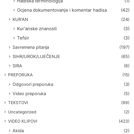
Hadiska terminologija
(1)
Ocjena dokumentovanje i komentar hadisa
(42)
KUR'AN
(24)
Kur'anske znanosti
(3)
Tefsir
(3)
Savremena pitanja
(197)
SIHR/UROK/LIJEČENJE
(65)
SIRA
(6)
PREPORUKA
(15)
Odgovori preporuka
(3)
Video preporuka
(5)
TEKSTOVI
(99)
Uncategorized
(2)
VIDEO KLIPOVI
(423)
Akida
(2)