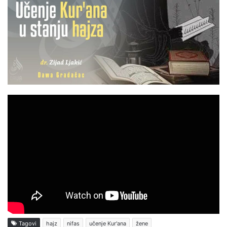
Tagovi
hajz
nifas
učenje Kur'ana
žene