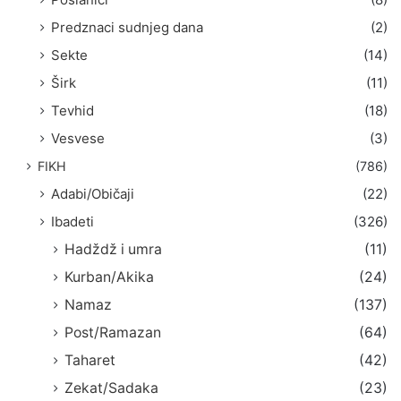
Predznaci sudnjeg dana
(2)
Sekte
(14)
Širk
(11)
Tevhid
(18)
Vesvese
(3)
FIKH
(786)
Adabi/Običaji
(22)
Ibadeti
(326)
Hadždž i umra
(11)
Kurban/Akika
(24)
Namaz
(137)
Post/Ramazan
(64)
Taharet
(42)
Zekat/Sadaka
(23)