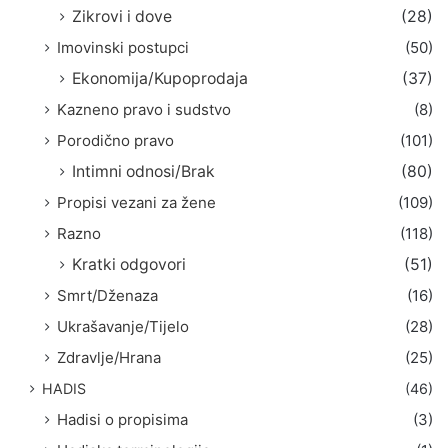
Zikrovi i dove
(28)
Imovinski postupci
(50)
Ekonomija/Kupoprodaja
(37)
Kazneno pravo i sudstvo
(8)
Porodično pravo
(101)
Intimni odnosi/Brak
(80)
Propisi vezani za žene
(109)
Razno
(118)
Kratki odgovori
(51)
Smrt/Dženaza
(16)
Ukrašavanje/Tijelo
(28)
Zdravlje/Hrana
(25)
HADIS
(46)
Hadisi o propisima
(3)