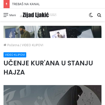
TREBAŠ NA KANAL
Switc
Pr
Meni
skin
Početna
/
VIDEO KLIPOVI
VIDEO KLIPOVI
UČENJE KUR'ANA U STANJU
HAJZA