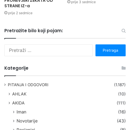
PRONEVJERI ZEKATA OD
prije 3 sedmice
STRANE IZ-a
prije 2 sedmice
Pretražite bilo koji pojam:
P
r
e
t
Kategorije
r
a
g
PITANJA I ODGOVORI
(1.187)
a
AHLAK
(10)
:
AKIDA
(111)
Iman
(16)
Novotarije
(43)
Poslanici
(8)