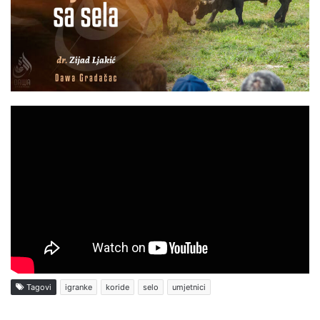
Tagovi
igranke
koride
selo
umjetnici