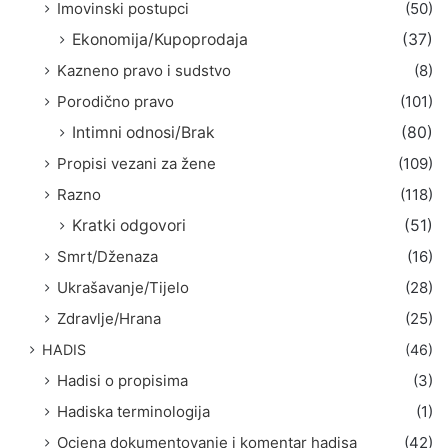
Imovinski postupci
(50)
Ekonomija/Kupoprodaja
(37)
Kazneno pravo i sudstvo
(8)
Porodično pravo
(101)
Intimni odnosi/Brak
(80)
Propisi vezani za žene
(109)
Razno
(118)
Kratki odgovori
(51)
Smrt/Dženaza
(16)
Ukrašavanje/Tijelo
(28)
Zdravlje/Hrana
(25)
HADIS
(46)
Hadisi o propisima
(3)
Hadiska terminologija
(1)
Ocjena dokumentovanje i komentar hadisa
(42)