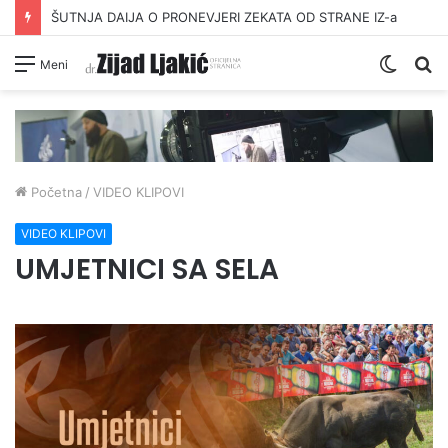
ŠUTNJA DAIJA O PRONEVJERI ZEKATA OD STRANE IZ-a
Switc
Pr
Meni
skin
Početna
/
VIDEO KLIPOVI
VIDEO KLIPOVI
UMJETNICI SA SELA