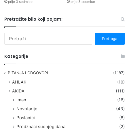
prije 3 sedmice
prije 3 sedmice
Pretražite bilo koji pojam:
P
r
e
t
Kategorije
r
a
g
PITANJA I ODGOVORI
(1.187)
a
AHLAK
(10)
:
AKIDA
(111)
Iman
(16)
Novotarije
(43)
Poslanici
(8)
Predznaci sudnjeg dana
(2)