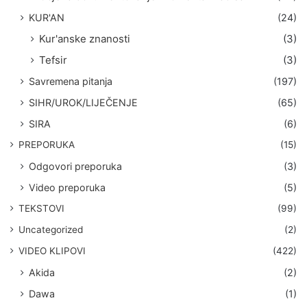
KUR'AN
(24)
Kur'anske znanosti
(3)
Tefsir
(3)
Savremena pitanja
(197)
SIHR/UROK/LIJEČENJE
(65)
SIRA
(6)
PREPORUKA
(15)
Odgovori preporuka
(3)
Video preporuka
(5)
TEKSTOVI
(99)
Uncategorized
(2)
VIDEO KLIPOVI
(422)
Akida
(2)
Dawa
(1)