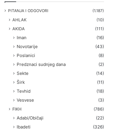
g
a
PITANJA I ODGOVORI
(1.187)
:
AHLAK
(10)
AKIDA
(111)
Iman
(16)
Novotarije
(43)
Poslanici
(8)
Predznaci sudnjeg dana
(2)
Sekte
(14)
Širk
(11)
Tevhid
(18)
Vesvese
(3)
FIKH
(786)
Adabi/Običaji
(22)
Ibadeti
(326)