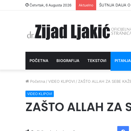
ŠUTNJA DAIJA O
Četvrtak, 6 Augusta 2026
Aktuelno
POČETNA
BIOGRAFIJA
TEKSTOVI
PITANJA
Početna
/
VIDEO KLIPOVI
/
ZAŠTO ALLAH ZA SEBE KAŽE
VIDEO KLIPOVI
ZAŠTO ALLAH ZA S
Facebook