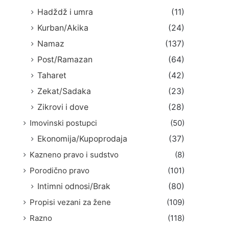
Hadždž i umra
(11)
Kurban/Akika
(24)
Namaz
(137)
Post/Ramazan
(64)
Taharet
(42)
Zekat/Sadaka
(23)
Zikrovi i dove
(28)
Imovinski postupci
(50)
Ekonomija/Kupoprodaja
(37)
Kazneno pravo i sudstvo
(8)
Porodično pravo
(101)
Intimni odnosi/Brak
(80)
Propisi vezani za žene
(109)
Razno
(118)