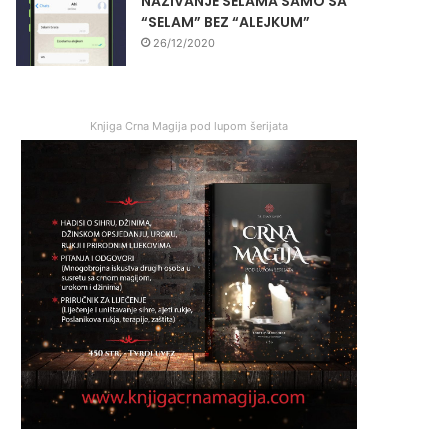
NAZIVANJE SELAMA SAMO SA
“SELAM” BEZ “ALEJKUM”
26/12/2020
Knjiga Crna Magija pod lupom šerijata