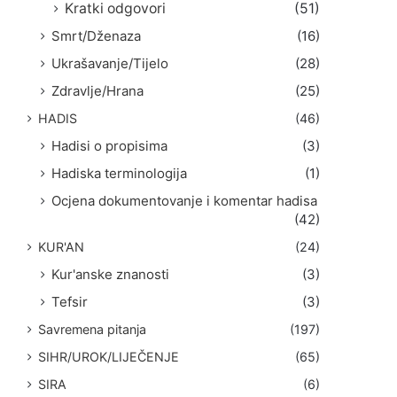
Kratki odgovori
(51)
Smrt/Dženaza
(16)
Ukrašavanje/Tijelo
(28)
Zdravlje/Hrana
(25)
HADIS
(46)
Hadisi o propisima
(3)
Hadiska terminologija
(1)
Ocjena dokumentovanje i komentar hadisa
(42)
KUR'AN
(24)
Kur'anske znanosti
(3)
Tefsir
(3)
Savremena pitanja
(197)
SIHR/UROK/LIJEČENJE
(65)
SIRA
(6)