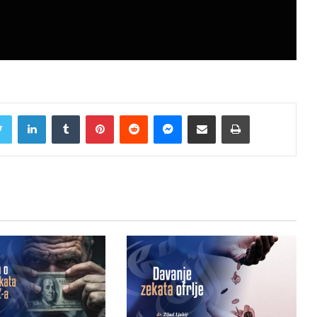
Twitter
LinkedIn
Tumblr
Pinterest
Reddit
Messenger
Share via Email
Print