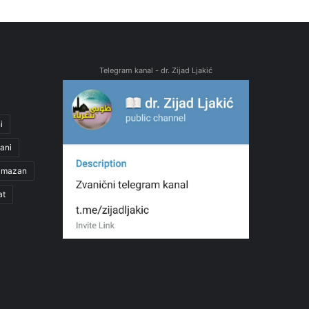
Telegram kanal - dr. Zijad Ljakić
i
ani
amazan
at