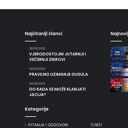
Najčitaniji članci
Najnovi
26/05/2020
VJERODOSTOJNI JUTARNJI I
VEČERNJI ZIKROVI
02/03/2020
PRAVILNO UZIMANJE GUSULA
04/06/2019
DO KADA SE MOŽE KLANJATI
JACIJA?
Kategorije
PITANJA I ODGOVORI
(1.187)