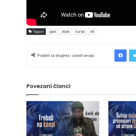
Tagovi
ajeti
Allah
kur'an
Mi
Facebook
Podijeli sa drugima i zaradi sevap:
Povezani članci