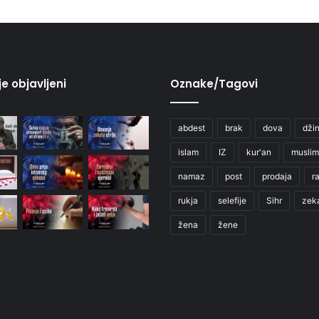
je objavljeni
Oznake/Tagovi
abdest
brak
dova
džin
islam
IZ
kur'an
muslim
namaz
post
prodaja
r
rukja
selefije
Sihr
zek
žena
žene