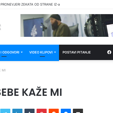
 PRONEVJERI ZEKATA OD STRANE IZ-a
 I ODGOVORI
VIDEO KLIPOVI
POSTAVI PITANJE
 MI
EBE KAŽE MI
Twitter
LinkedIn
Tumblr
Pinterest
Reddit
Messenger
Share via Email