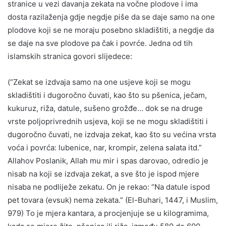
stranice u vezi davanja zekata na vočne plodove i ima
dosta razilaženja gdje negdje piše da se daje samo na one
plodove koji se ne moraju posebno skladištiti, a negdje da
se daje na sve plodove pa čak i povrće. Jedna od tih
islamskih stranica govori slijedece:
(“Zekat se izdvaja samo na one usjeve koji se mogu
skladištiti i dugoročno čuvati, kao što su pšenica, ječam,
kukuruz, riža, datule, sušeno grožđe… dok se na druge
vrste poljoprivrednih usjeva, koji se ne mogu skladištiti i
dugoročno čuvati, ne izdvaja zekat, kao što su većina vrsta
voća i povrća: lubenice, nar, krompir, zelena salata itd.”
Allahov Poslanik, Allah mu mir i spas darovao, odredio je
nisab na koji se izdvaja zekat, a sve što je ispod mjere
nisaba ne podliježe zekatu. On je rekao: “Na datule ispod
pet tovara (evsuk) nema zekata.” (El-Buhari, 1447, i Muslim,
979) To je mjera kantara, a procjenjuje se u kilogramima,