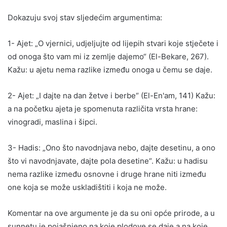
Dokazuju svoj stav sljedećim argumentima:
1- Ajet: „O vjernici, udjeljujte od lijepih stvari koje stječete i
od onoga što vam mi iz zemlje dajemo“ (El-Bekare, 267).
Kažu: u ajetu nema razlike između onoga u čemu se daje.
2- Ajet: „I dajte na dan žetve i berbe“ (El-En'am, 141) Kažu:
a na početku ajeta je spomenuta različita vrsta hrane:
vinogradi, maslina i šipci.
3- Hadis: „Ono što navodnjava nebo, dajte desetinu, a ono
što vi navodnjavate, dajte pola desetine“. Kažu: u hadisu
nema razlike između osnovne i druge hrane niti između
one koja se može uskladištiti i koja ne može.
Komentar na ove argumente je da su oni opće prirode, a u
sunnetu je pojašnjeno na koje plodove se daje a na koje