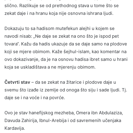
slično. Razlikuje se od prethodnog stava u tome što se
zekat daje i na hranu koja nije osnovna ishrana ljudi.
Dokazuju to sa hadisom mutefekun alejhi u kojem se
navodi nisab: „Ne daje se zekat na ono što je ispod pet
tovara“. Kažu da hadis ukazuje da se daje samo na plodove
koji se mjere obimom. Kaže šejhul-islam, kao komentar na
ovo dokazivanje, da je na osnovu hadisa ibret samo u hrani
koja se uskladištava a ne mjerenju obimom.
Četvrti stav
– da se zekat na žitarice i plodove daje u
svemu što izađe iz zemlje od onoga što siju i sade ljudi. Tj.
daje se i na voće i na povrće.
Ovo je stav hanefijskog mezheba, Omera ibn Abdulaziza,
Davuda Zahirija, Ibnul-Arebija i od savremenih učenjaka
Kardavija.