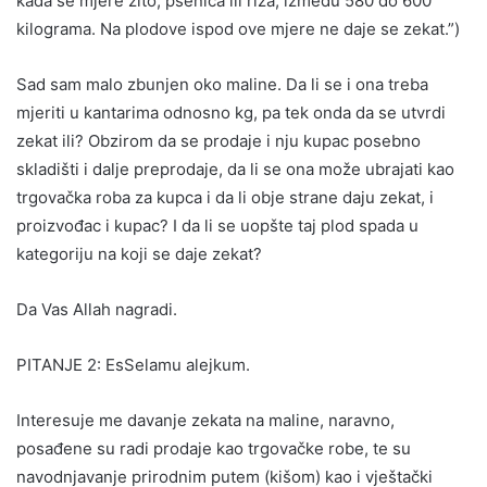
kada se mjere žito, pšenica ili riža, između 580 do 600
kilograma. Na plodove ispod ove mjere ne daje se zekat.”)
Sad sam malo zbunjen oko maline. Da li se i ona treba
mjeriti u kantarima odnosno kg, pa tek onda da se utvrdi
zekat ili? Obzirom da se prodaje i nju kupac posebno
skladišti i dalje preprodaje, da li se ona može ubrajati kao
trgovačka roba za kupca i da li obje strane daju zekat, i
proizvođac i kupac? I da li se uopšte taj plod spada u
kategoriju na koji se daje zekat?
Da Vas Allah nagradi.
PITANJE 2: EsSelamu alejkum.
Interesuje me davanje zekata na maline, naravno,
posađene su radi prodaje kao trgovačke robe, te su
navodnjavanje prirodnim putem (kišom) kao i vještački