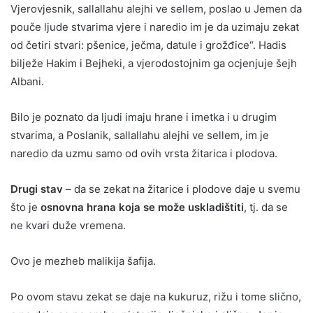
Vjerovjesnik, sallallahu alejhi ve sellem, poslao u Jemen da
pouče ljude stvarima vjere i naredio im je da uzimaju zekat
od četiri stvari: pšenice, ječma, datule i grožđice“. Hadis
bilježe Hakim i Bejheki, a vjerodostojnim ga ocjenjuje šejh
Albani.
Bilo je poznato da ljudi imaju hrane i imetka i u drugim
stvarima, a Poslanik, sallallahu alejhi ve sellem, im je
naredio da uzmu samo od ovih vrsta žitarica i plodova.
Drugi stav
– da se zekat na žitarice i plodove daje u svemu
što je
osnovna hrana koja se može uskladištiti
, tj. da se
ne kvari duže vremena.
Ovo je mezheb malikija šafija.
Po ovom stavu zekat se daje na kukuruz, rižu i tome slično,