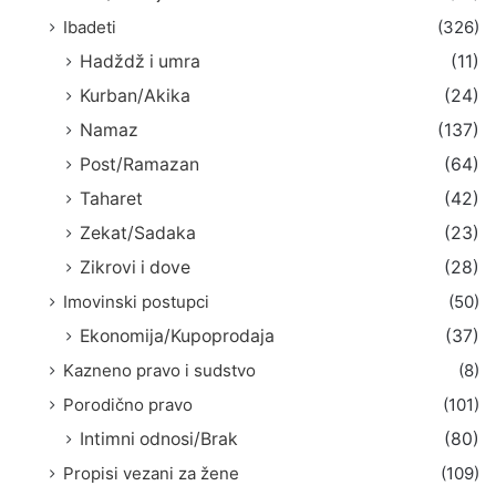
Ibadeti
(326)
Hadždž i umra
(11)
Kurban/Akika
(24)
Namaz
(137)
Post/Ramazan
(64)
Taharet
(42)
Zekat/Sadaka
(23)
Zikrovi i dove
(28)
Imovinski postupci
(50)
Ekonomija/Kupoprodaja
(37)
Kazneno pravo i sudstvo
(8)
Porodično pravo
(101)
Intimni odnosi/Brak
(80)
Propisi vezani za žene
(109)