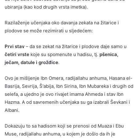
ubiranja (kao kod drugih vrsta imetka).
Razilaženje učenjaka oko davanja zekata na žitarice i
plodove se može rezimirati u sljedećem:
Prvi stav
– da se zekat na žitarice i plodove daje samo u
četiri vrste
koje su spomenute u hadisu, tj.
pšenica,
ječam, datule i grožđice
.
Ovo je mišljenje Ibn Omera, radijallahu anhuma, Hasana el-
Basrija, Sevrija, Š'abija, Ibn Sirina, Ibn Mubareka i drugih od
selefa, a ujedno je ovo rivajet imama Ahmeda i stav Ibn
Hazma. A od savremenih učenjaka su ga izabrali Ševkani i
Albani.
Dokazuju to sa hadisom koji se prenosi od Muaza i Ebu
Muse, radijallahu anhuma, u kojem je došlo da ih je