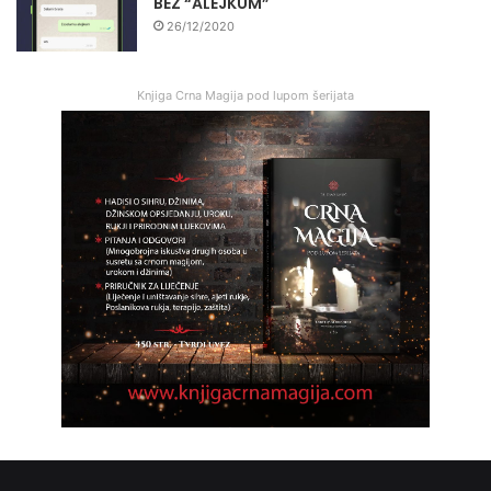
BEZ “ALEJKUM”
26/12/2020
Knjiga Crna Magija pod lupom šerijata