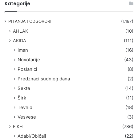
t
Kategorije
r
a
g
PITANJA I ODGOVORI
(1.187)
a
AHLAK
(10)
:
AKIDA
(111)
Iman
(16)
Novotarije
(43)
Poslanici
(8)
Predznaci sudnjeg dana
(2)
Sekte
(14)
Širk
(11)
Tevhid
(18)
Vesvese
(3)
FIKH
(786)
Adabi/Običaji
(22)