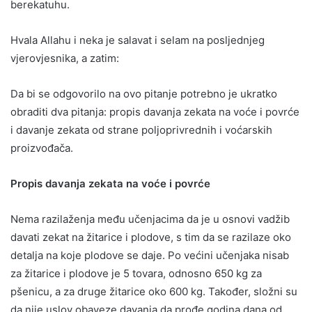
berekatuhu.
Hvala Allahu i neka je salavat i selam na posljednjeg
vjerovjesnika, a zatim:
Da bi se odgovorilo na ovo pitanje potrebno je ukratko
obraditi dva pitanja: propis davanja zekata na voće i povrće
i davanje zekata od strane poljoprivrednih i voćarskih
proizvođača.
Propis davanja zekata na voće i povrće
Nema razilaženja među učenjacima da je u osnovi vadžib
davati zekat na žitarice i plodove, s tim da se razilaze oko
detalja na koje plodove se daje. Po većini učenjaka nisab
za žitarice i plodove je 5 tovara, odnosno 650 kg za
pšenicu, a za druge žitarice oko 600 kg. Također, složni su
da nije uslov obaveze davanja da prođe godina dana od