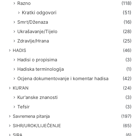
Razno
(118)
Kratki odgovori
(51)
Smrt/Dženaza
(16)
Ukrašavanje/Tijelo
(28)
Zdravlje/Hrana
(25)
HADIS
(46)
Hadisi o propisima
(3)
Hadiska terminologija
(1)
Ocjena dokumentovanje i komentar hadisa
(42)
KUR'AN
(24)
Kur'anske znanosti
(3)
Tefsir
(3)
Savremena pitanja
(197)
SIHR/UROK/LIJEČENJE
(65)
SIRA
(6)