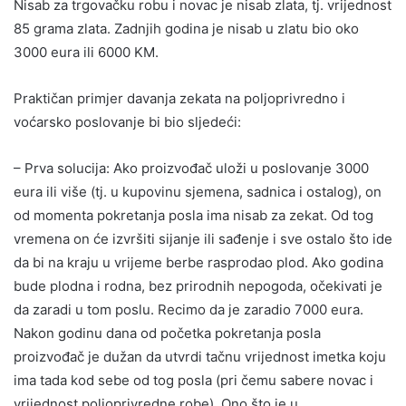
Nisab za trgovačku robu i novac je nisab zlata, tj. vrijednost
85 grama zlata. Zadnjih godina je nisab u zlatu bio oko
3000 eura ili 6000 KM.
Praktičan primjer davanja zekata na poljoprivredno i
voćarsko poslovanje bi bio sljedeći:
– Prva solucija: Ako proizvođač uloži u poslovanje 3000
eura ili više (tj. u kupovinu sjemena, sadnica i ostalog), on
od momenta pokretanja posla ima nisab za zekat. Od tog
vremena on će izvršiti sijanje ili sađenje i sve ostalo što ide
da bi na kraju u vrijeme berbe rasprodao plod. Ako godina
bude plodna i rodna, bez prirodnih nepogoda, očekivati je
da zaradi u tom poslu. Recimo da je zaradio 7000 eura.
Nakon godinu dana od početka pokretanja posla
proizvođač je dužan da utvrdi tačnu vrijednost imetka koju
ima tada kod sebe od tog posla (pri čemu sabere novac i
vrijednost poljoprivredne robe). Ono što je u