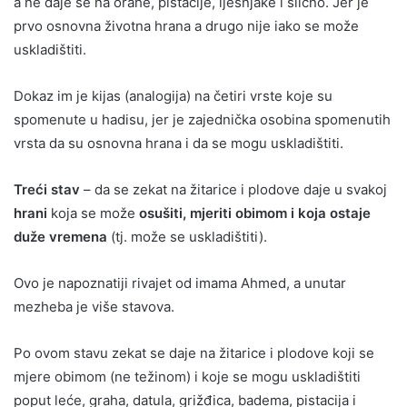
a ne daje se na orahe, pistacije, lješnjake i slično. Jer je
prvo osnovna životna hrana a drugo nije iako se može
uskladištiti.
Dokaz im je kijas (analogija) na četiri vrste koje su
spomenute u hadisu, jer je zajednička osobina spomenutih
vrsta da su osnovna hrana i da se mogu uskladištiti.
Treći stav
– da se zekat na žitarice i plodove daje u svakoj
hrani
koja se može
osušiti, mjeriti obimom i koja ostaje
duže vremena
(tj. može se uskladištiti).
Ovo je napoznatiji rivajet od imama Ahmed, a unutar
mezheba je više stavova.
Po ovom stavu zekat se daje na žitarice i plodove koji se
mjere obimom (ne težinom) i koje se mogu uskladištiti
poput leće, graha, datula, grižđica, badema, pistacija i