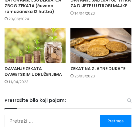
RATOVANJE EBU BEKRA R.A
DAVANJE SADEKATUL-FITRA
ZBOG ZEKATA (čuvena
ZA DIJETE U UTROBI MAJKE
ramazanska IZ hutba)
14/04/2023
20/06/2024
DAVANJE ZEKATA
ZEKAT NA ZLATNE DUKATE
DAWETSKIM UDRUŽENJIMA
25/03/2023
11/04/2023
Pretražite bilo koji pojam:
P
r
e