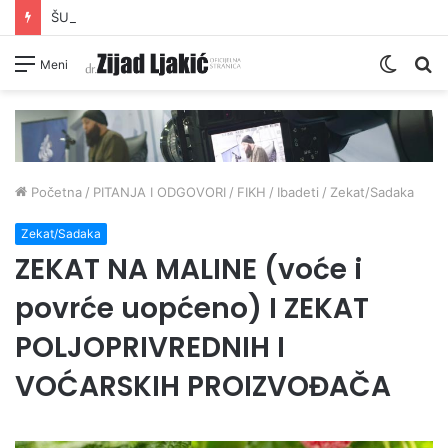
ŠUTNJA DAIJA O PRONEVJERI ZEKATA OD STRANE IZ-a
Switc
Pr
Meni
skin
Početna
/
PITANJA I ODGOVORI
/
FIKH
/
Ibadeti
/
Zekat/Sadaka
Zekat/Sadaka
ZEKAT NA MALINE (voće i
povrće uopćeno) I ZEKAT
POLJOPRIVREDNIH I
VOĆARSKIH PROIZVOĐAČA