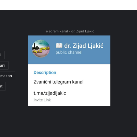
Telegram kanal - dr. Zijad Ljakić
i
ani
amazan
at