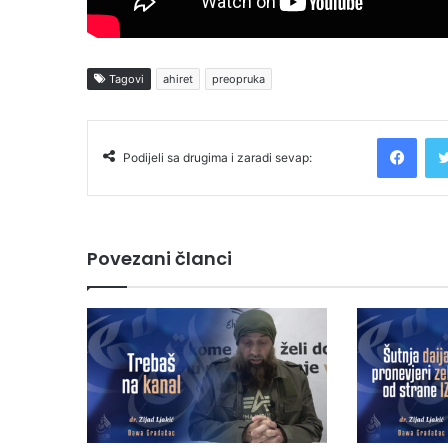
Tagovi
ahiret
preopruka
Facebook
Podijeli sa drugima i zaradi sevap:
Povezani članci