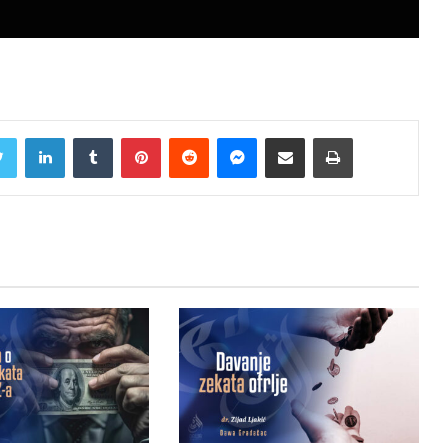
Twitter
LinkedIn
Tumblr
Pinterest
Reddit
Messenger
Share via Email
Print