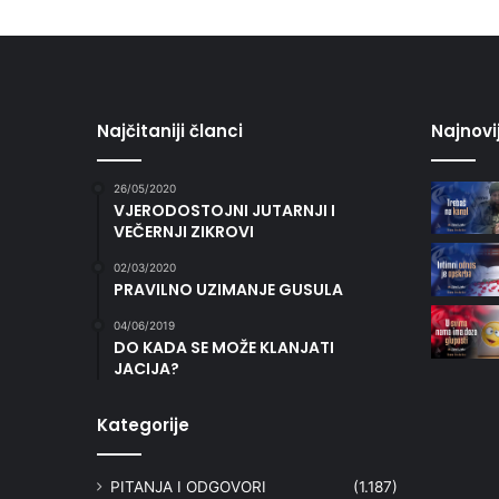
Najčitaniji članci
Najnovi
26/05/2020
VJERODOSTOJNI JUTARNJI I
VEČERNJI ZIKROVI
02/03/2020
PRAVILNO UZIMANJE GUSULA
04/06/2019
DO KADA SE MOŽE KLANJATI
JACIJA?
Kategorije
PITANJA I ODGOVORI
(1.187)