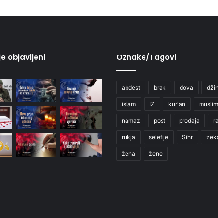
je objavljeni
Oznake/Tagovi
abdest
brak
dova
džin
islam
IZ
kur'an
muslim
namaz
post
prodaja
r
rukja
selefije
Sihr
zek
žena
žene