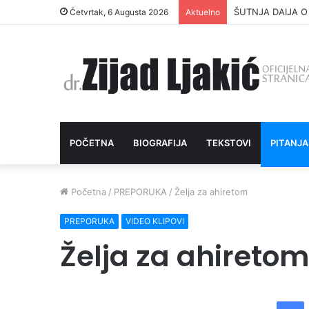
DAVANJE ZEKATA
Četvrtak, 6 Augusta 2026
Aktuelno
POČETNA
BIOGRAFIJA
TEKSTOVI
PITANJA
Početna
/
PREPORUKA
/
Želja za ahiretom
PREPORUKA
VIDEO KLIPOVI
Želja za ahiretom
Facebook