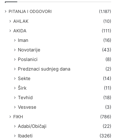
g
a
PITANJA I ODGOVORI
(1.187)
:
AHLAK
(10)
AKIDA
(111)
Iman
(16)
Novotarije
(43)
Poslanici
(8)
Predznaci sudnjeg dana
(2)
Sekte
(14)
Širk
(11)
Tevhid
(18)
Vesvese
(3)
FIKH
(786)
Adabi/Običaji
(22)
Ibadeti
(326)