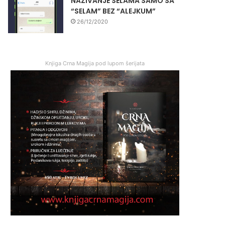
NAZIVANJE SELAMA SAMO SA
“SELAM” BEZ “ALEJKUM”
26/12/2020
Knjiga Crna Magija pod lupom šerijata