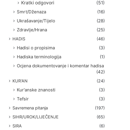
Kratki odgovori
(51)
Smrt/Dženaza
(16)
Ukrašavanje/Tijelo
(28)
Zdravlje/Hrana
(25)
HADIS
(46)
Hadisi o propisima
(3)
Hadiska terminologija
(1)
Ocjena dokumentovanje i komentar hadisa
(42)
KUR'AN
(24)
Kur'anske znanosti
(3)
Tefsir
(3)
Savremena pitanja
(197)
SIHR/UROK/LIJEČENJE
(65)
SIRA
(6)