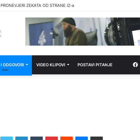
 OFRLJE
 I ODGOVORI
VIDEO KLIPOVI
POSTAVI PITANJE
Twitter
LinkedIn
Tumblr
Pinterest
Reddit
Messenger
Share via Email