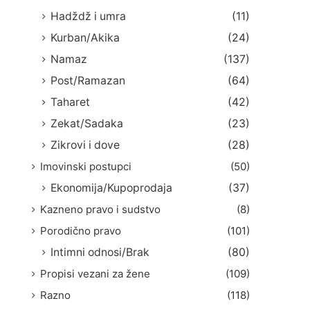
Hadždž i umra
(11)
Kurban/Akika
(24)
Namaz
(137)
Post/Ramazan
(64)
Taharet
(42)
Zekat/Sadaka
(23)
Zikrovi i dove
(28)
Imovinski postupci
(50)
Ekonomija/Kupoprodaja
(37)
Kazneno pravo i sudstvo
(8)
Porodično pravo
(101)
Intimni odnosi/Brak
(80)
Propisi vezani za žene
(109)
Razno
(118)