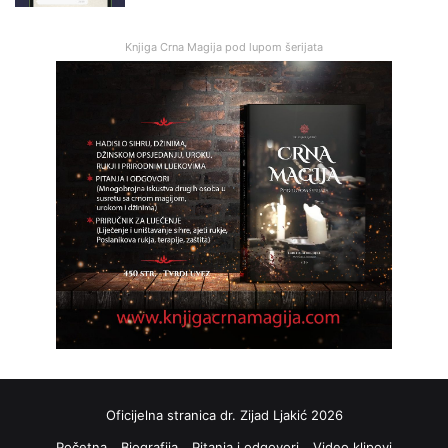
Knjiga Crna Magija pod lupom šerijata
Oficijelna stranica dr. Zijad Ljakić 2026
Početna
Biografija
Pitanja i odgovori
Video klipovi