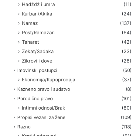
Hadždž i umra
(11)
Kurban/Akika
(24)
Namaz
(137)
Post/Ramazan
(64)
Taharet
(42)
Zekat/Sadaka
(23)
Zikrovi i dove
(28)
Imovinski postupci
(50)
Ekonomija/Kupoprodaja
(37)
Kazneno pravo i sudstvo
(8)
Porodično pravo
(101)
Intimni odnosi/Brak
(80)
Propisi vezani za žene
(109)
Razno
(118)