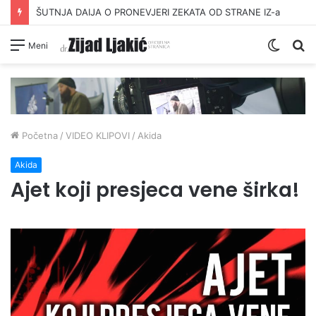
ŠUTNJA DAIJA O PRONEVJERI ZEKATA OD STRANE IZ-a
Switc
Pr
Meni
skin
Početna
/
VIDEO KLIPOVI
/
Akida
Akida
Ajet koji presjeca vene širka!