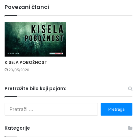
Povezani članci
KISELA POBOŽNOST
20/05/2020
Pretražite bilo koji pojam:
P
r
e
t
Kategorije
r