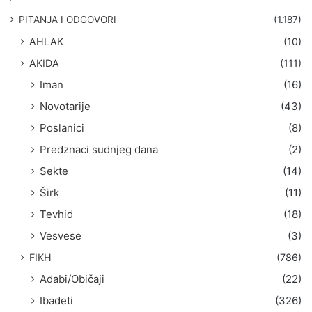
a
g
PITANJA I ODGOVORI
(1.187)
a
AHLAK
(10)
:
AKIDA
(111)
Iman
(16)
Novotarije
(43)
Poslanici
(8)
Predznaci sudnjeg dana
(2)
Sekte
(14)
Širk
(11)
Tevhid
(18)
Vesvese
(3)
FIKH
(786)
Adabi/Običaji
(22)
Ibadeti
(326)