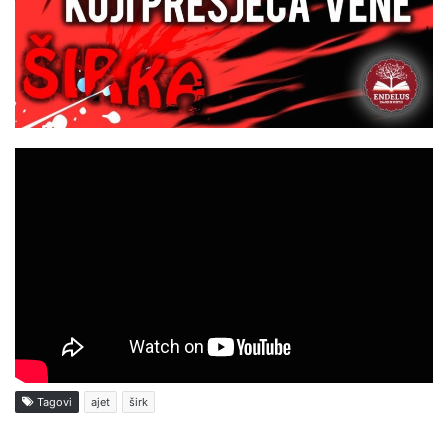
Tagovi
ajet
širk