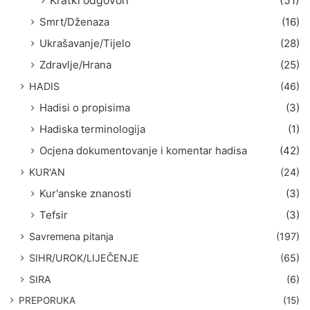
Kratki odgovori
(51)
Smrt/Dženaza
(16)
Ukrašavanje/Tijelo
(28)
Zdravlje/Hrana
(25)
HADIS
(46)
Hadisi o propisima
(3)
Hadiska terminologija
(1)
Ocjena dokumentovanje i komentar hadisa
(42)
KUR'AN
(24)
Kur'anske znanosti
(3)
Tefsir
(3)
Savremena pitanja
(197)
SIHR/UROK/LIJEČENJE
(65)
SIRA
(6)
PREPORUKA
(15)