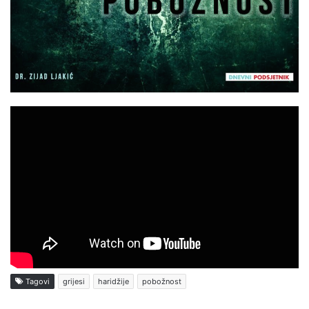
Tagovi
grijesi
haridžije
pobožnost