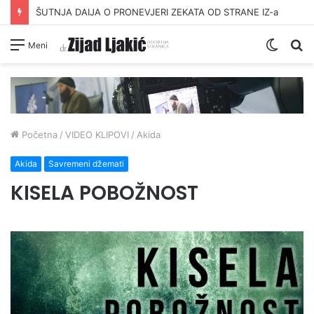
ŠUTNJA DAIJA O PRONEVJERI ZEKATA OD STRANE IZ-a
Switc
Pr
Meni
skin
Početna
/
VIDEO KLIPOVI
/
Akida
Akida
Savremeni džemati
KISELA POBOŽNOST