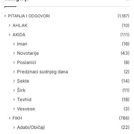
r
a
g
PITANJA I ODGOVORI
(1.187)
a
AHLAK
(10)
:
AKIDA
(111)
Iman
(16)
Novotarije
(43)
Poslanici
(8)
Predznaci sudnjeg dana
(2)
Sekte
(14)
Širk
(11)
Tevhid
(18)
Vesvese
(3)
FIKH
(786)
Adabi/Običaji
(22)