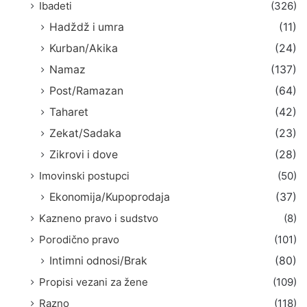
Ibadeti
(326)
Hadždž i umra
(11)
Kurban/Akika
(24)
Namaz
(137)
Post/Ramazan
(64)
Taharet
(42)
Zekat/Sadaka
(23)
Zikrovi i dove
(28)
Imovinski postupci
(50)
Ekonomija/Kupoprodaja
(37)
Kazneno pravo i sudstvo
(8)
Porodično pravo
(101)
Intimni odnosi/Brak
(80)
Propisi vezani za žene
(109)
Razno
(118)