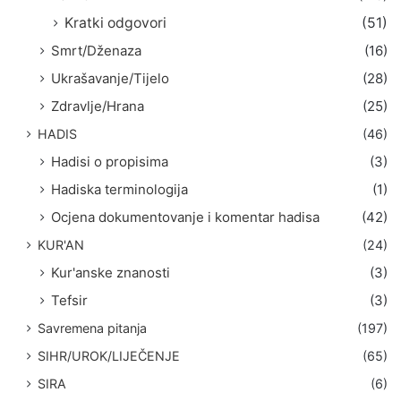
Kratki odgovori
(51)
Smrt/Dženaza
(16)
Ukrašavanje/Tijelo
(28)
Zdravlje/Hrana
(25)
HADIS
(46)
Hadisi o propisima
(3)
Hadiska terminologija
(1)
Ocjena dokumentovanje i komentar hadisa
(42)
KUR'AN
(24)
Kur'anske znanosti
(3)
Tefsir
(3)
Savremena pitanja
(197)
SIHR/UROK/LIJEČENJE
(65)
SIRA
(6)