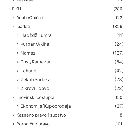
FIKH
(786)
Adabi/Običaji
(22)
Ibadeti
(326)
Hadždž i umra
(11)
Kurban/Akika
(24)
Namaz
(137)
Post/Ramazan
(64)
Taharet
(42)
Zekat/Sadaka
(23)
Zikrovi i dove
(28)
Imovinski postupci
(50)
Ekonomija/Kupoprodaja
(37)
Kazneno pravo i sudstvo
(8)
Porodično pravo
(101)