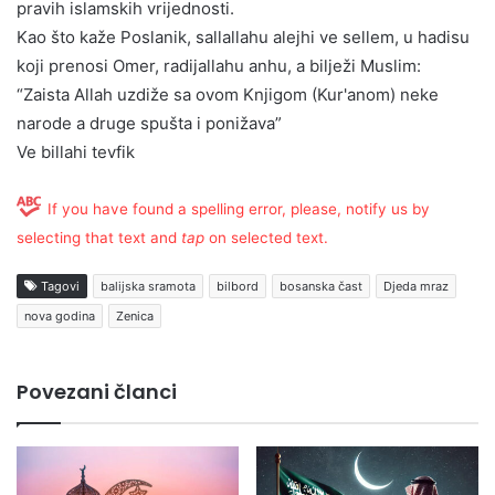
pravih islamskih vrijednosti.
Kao što kaže Poslanik, sallallahu alejhi ve sellem, u hadisu
koji prenosi Omer, radijallahu anhu, a bilježi Muslim:
“Zaista Allah uzdiže sa ovom Knjigom (Kur'anom) neke
narode a druge spušta i ponižava”
Ve billahi tevfik
If you have found a spelling error, please, notify us by
selecting that text and
tap
on selected text.
Tagovi
balijska sramota
bilbord
bosanska čast
Djeda mraz
nova godina
Zenica
Povezani članci