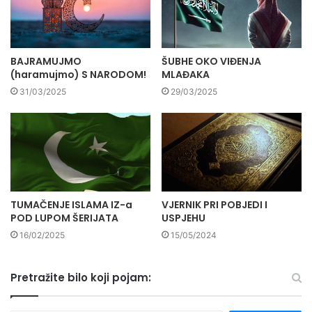
BAJRAMUJMO
ŠUBHE OKO VIĐENJA
(haramujmo) S NARODOM!
MLAĐAKA
31/03/2025
29/03/2025
TUMAČENJE ISLAMA IZ-a
VJERNIK PRI POBJEDI I
POD LUPOM ŠERIJATA
USPJEHU
16/02/2025
15/05/2024
Pretražite bilo koji pojam: