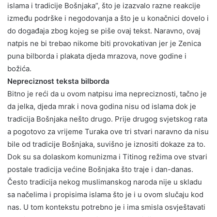
islama i tradicije Bošnjaka”, što je izazvalo razne reakcije
između podrške i negodovanja a što je u konačnici dovelo i
do događaja zbog kojeg se piše ovaj tekst. Naravno, ovaj
natpis ne bi trebao nikome biti provokativan jer je Zenica
puna bilborda i plakata djeda mrazova, nove godine i
božića.
Nepreciznost teksta bilborda
Bitno je reći da u ovom natpisu ima nepreciznosti, tačno je
da jelka, djeda mrak i nova godina nisu od islama dok je
tradicija Bošnjaka nešto drugo. Prije drugog svjetskog rata
a pogotovo za vrijeme Turaka ove tri stvari naravno da nisu
bile od tradicije Bošnjaka, suvišno je iznositi dokaze za to.
Dok su sa dolaskom komunizma i Titinog režima ove stvari
postale tradicija većine Bošnjaka što traje i dan-danas.
Često tradicija nekog muslimanskog naroda nije u skladu
sa načelima i propisima islama što je i u ovom slučaju kod
nas. U tom kontekstu potrebno je i ima smisla osvještavati