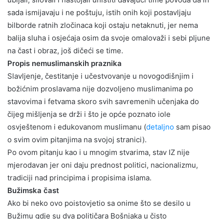
sada ismijavaju i ne poštuju, istih onih koji postavljaju
bilborde ratnih zločinaca koji ostaju netaknuti, jer nema
balija sluha i osjećaja osim da svoje omalovaži i sebi pljune
na čast i obraz, još dičeći se time.
Propis nemuslimanskih praznika
Slavljenje, čestitanje i učestvovanje u novogodišnjim i
božićnim proslavama nije dozvoljeno muslimanima po
stavovima i fetvama skoro svih savremenih učenjaka do
čijeg mišljenja se drži i što je opće poznato iole
osvještenom i edukovanom muslimanu (
detaljno
sam pisao
o svim ovim pitanjima na svojoj stranici).
Po ovom pitanju kao i u mnogim stvarima, stav IZ nije
mjerodavan jer oni daju prednost politici, nacionalizmu,
tradiciji nad principima i propisima islama.
Bužimska čast
Ako bi neko ovo poistovjetio sa onime što se desilo u
Bužimu gdje su dva političara Bošnjaka u čisto