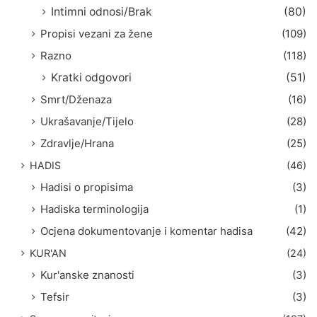
Intimni odnosi/Brak
(80)
Propisi vezani za žene
(109)
Razno
(118)
Kratki odgovori
(51)
Smrt/Dženaza
(16)
Ukrašavanje/Tijelo
(28)
Zdravlje/Hrana
(25)
HADIS
(46)
Hadisi o propisima
(3)
Hadiska terminologija
(1)
Ocjena dokumentovanje i komentar hadisa
(42)
KUR'AN
(24)
Kur'anske znanosti
(3)
Tefsir
(3)