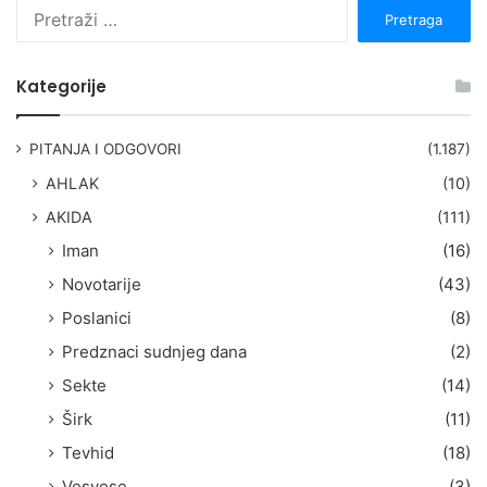
P
r
e
t
Kategorije
r
a
g
PITANJA I ODGOVORI
(1.187)
a
AHLAK
(10)
:
AKIDA
(111)
Iman
(16)
Novotarije
(43)
Poslanici
(8)
Predznaci sudnjeg dana
(2)
Sekte
(14)
Širk
(11)
Tevhid
(18)
Vesvese
(3)