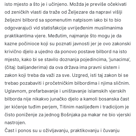
isto mjesto a što je i učinjeno. Možda je previše očekivati
od zeničkih vlasti da traže od Željezare da napravi višlji
željezni bilbord sa spomenutim natpisom iako bi to bio
odgovarajući vid statisfakcije uvrijeđenim muslimanima
praktikantima vjere. Međutim, najmanje što mogu je da
kazne počinioce koji su poznati javnosti jer je ovo zakonski
krivično djelo a ujedno da ponovo postave bilbord na isto
mjesto, kako bi se stavilo doznanja pojedincima, ‘junacima’,
(čitaj: balijanderima) da ova država ima pravni sistem i
zakon koji treba da važi za sve. Uzgred, isti taj zakon bi se
trebao pozabaviti i pročetničkim bilbordima i njima sličnim.
Uglavnom, prefarbavanje i uništavanje islamskih vjerskih
bilborda nije nikakvo junačko djelo a kamoli bosanska čast
jer kićenje tuđim perjem, Titinim naslijeđem i tradicijom je
čisto poniženje za jednog Bošnjaka pa makar ne bio vjerski
nastrojen.
Čast i ponos su u oživljavanju, praktikovanju i čuvanju