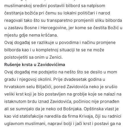
muslimanskoj sredini postavili bilbord sa natpisom
čestitanja božića pri čemu su lokalni političari i narod
reagovali tako što su transparetno promjenili sliku bilborda
u zastavu Bosne i Hercegovine, jer kome se čestita Božić u
mjestu gdje nema kršćana.
Ovaj događaj se razlikuje u povodima i načinu promjene
bilborda kao i u kompletnoj situaciji te se ne može
poistovjetiti sa onim u Zenici.
Rušenje krsta u Zavidovićima
Ovaj događaj me podsjetio na nešto što se desilo u mom
gradu i njegovoj okolini. Prije dvadesetak godina u
hrvatskom selu Biljačići, pored Zavidovića neko je srušio
veliki krst koji je bio postavljen na groblje koje se nalazi na
istaknutom brdu iznad Zavidovića, počinioc nije pronađen
ali se sumnjalo da je neko od Bošnjaka. Opštinska vlast je
kao vid statisfakcije naredila da firma Krivaja, čiji su radnici
uglavnom muslimani, napravi bolji i jači krst i postavi ga na