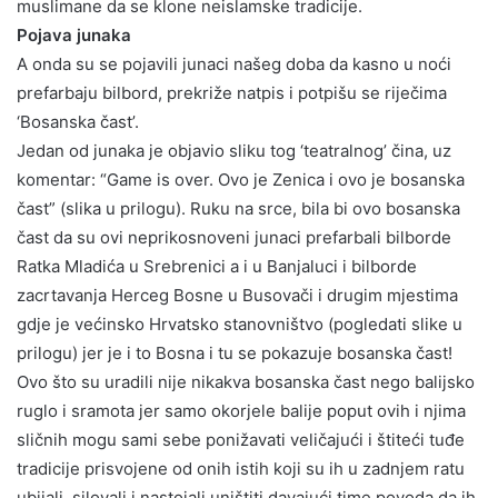
muslimane da se klone neislamske tradicije.
Pojava junaka
A onda su se pojavili junaci našeg doba da kasno u noći
prefarbaju bilbord, prekriže natpis i potpišu se riječima
‘Bosanska čast’.
Jedan od junaka je objavio sliku tog ‘teatralnog’ čina, uz
komentar: “Game is over. Ovo je Zenica i ovo je bosanska
čast” (slika u prilogu). Ruku na srce, bila bi ovo bosanska
čast da su ovi neprikosnoveni junaci prefarbali bilborde
Ratka Mladića u Srebrenici a i u Banjaluci i bilborde
zacrtavanja Herceg Bosne u Busovači i drugim mjestima
gdje je većinsko Hrvatsko stanovništvo (pogledati slike u
prilogu) jer je i to Bosna i tu se pokazuje bosanska čast!
Ovo što su uradili nije nikakva bosanska čast nego balijsko
ruglo i sramota jer samo okorjele balije poput ovih i njima
sličnih mogu sami sebe ponižavati veličajući i štiteći tuđe
tradicije prisvojene od onih istih koji su ih u zadnjem ratu
ubijali, silovali i nastojali uništiti davajući time povoda da ih