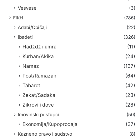
Vesvese
(3)
FIKH
(786)
Adabi/Običaji
(22)
Ibadeti
(326)
Hadždž i umra
(11)
Kurban/Akika
(24)
Namaz
(137)
Post/Ramazan
(64)
Taharet
(42)
Zekat/Sadaka
(23)
Zikrovi i dove
(28)
Imovinski postupci
(50)
Ekonomija/Kupoprodaja
(37)
Kazneno pravo i sudstvo
(8)