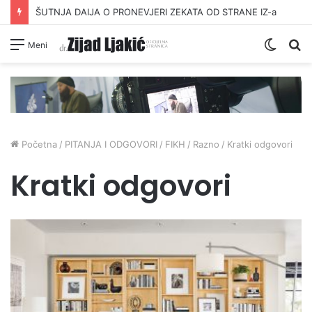
ŠUTNJA DAIJA O PRONEVJERI ZEKATA OD STRANE IZ-a
Switc
Pr
Meni
skin
Početna
/
PITANJA I ODGOVORI
/
FIKH
/
Razno
/
Kratki odgovori
Kratki odgovori