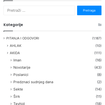
P
r
e
t
Kategorije
r
a
g
PITANJA I ODGOVORI
(1.187)
a
AHLAK
(10)
:
AKIDA
(111)
Iman
(16)
Novotarije
(43)
Poslanici
(8)
Predznaci sudnjeg dana
(2)
Sekte
(14)
Širk
(11)
Tevhid
(18)