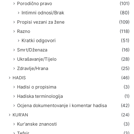
Porodično pravo
(101)
Intimni odnosi/Brak
(80)
Propisi vezani za žene
(109)
Razno
(118)
Kratki odgovori
(51)
Smrt/Dženaza
(16)
Ukrašavanje/Tijelo
(28)
Zdravlje/Hrana
(25)
HADIS
(46)
Hadisi o propisima
(3)
Hadiska terminologija
(1)
Ocjena dokumentovanje i komentar hadisa
(42)
KUR'AN
(24)
Kur'anske znanosti
(3)
Tefsir
(3)