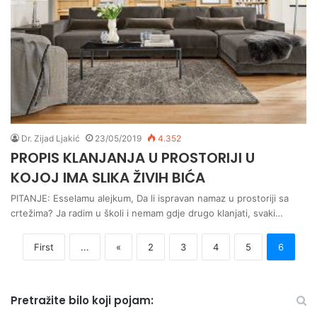
Dr. Zijad Ljakić
23/05/2019
4.352
PROPIS KLANJANJA U PROSTORIJI U
KOJOJ IMA SLIKA ŽIVIH BIĆA
PITANJE: Esselamu alejkum, Da li ispravan namaz u prostoriji sa
crtežima? Ja radim u školi i nemam gdje drugo klanjati, svaki…
First
...
«
2
3
4
5
6
Pretražite bilo koji pojam: