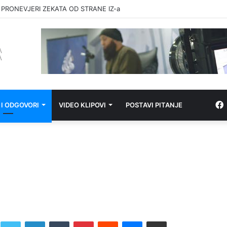
 PRONEVJERI ZEKATA OD STRANE IZ-a
 I ODGOVORI
VIDEO KLIPOVI
POSTAVI PITANJE
Twitter
LinkedIn
Tumblr
Pinterest
Reddit
Messenger
Share via Email