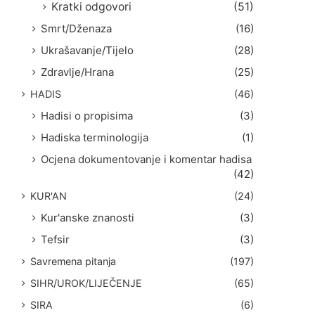
Kratki odgovori
(51)
Smrt/Dženaza
(16)
Ukrašavanje/Tijelo
(28)
Zdravlje/Hrana
(25)
HADIS
(46)
Hadisi o propisima
(3)
Hadiska terminologija
(1)
Ocjena dokumentovanje i komentar hadisa
(42)
KUR'AN
(24)
Kur'anske znanosti
(3)
Tefsir
(3)
Savremena pitanja
(197)
SIHR/UROK/LIJEČENJE
(65)
SIRA
(6)