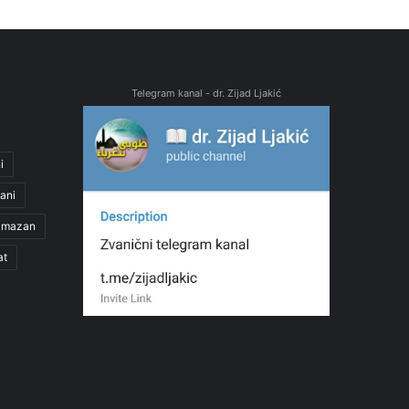
Telegram kanal - dr. Zijad Ljakić
i
ani
amazan
at