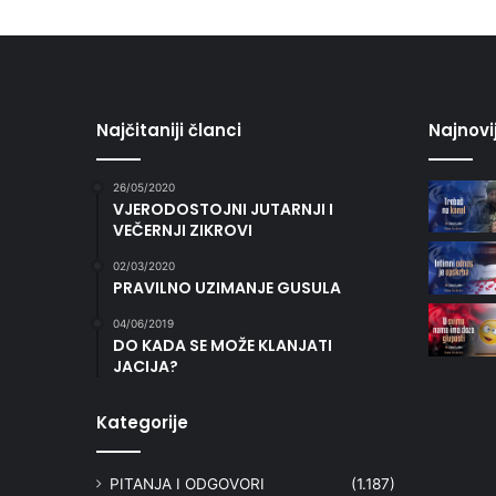
Najčitaniji članci
Najnovi
26/05/2020
VJERODOSTOJNI JUTARNJI I
VEČERNJI ZIKROVI
02/03/2020
PRAVILNO UZIMANJE GUSULA
04/06/2019
DO KADA SE MOŽE KLANJATI
JACIJA?
Kategorije
PITANJA I ODGOVORI
(1.187)