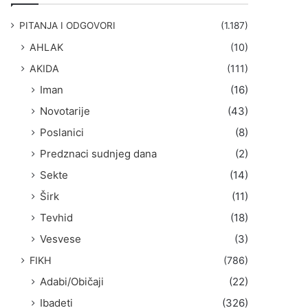
g
a
PITANJA I ODGOVORI
(1.187)
:
AHLAK
(10)
AKIDA
(111)
Iman
(16)
Novotarije
(43)
Poslanici
(8)
Predznaci sudnjeg dana
(2)
Sekte
(14)
Širk
(11)
Tevhid
(18)
Vesvese
(3)
FIKH
(786)
Adabi/Običaji
(22)
Ibadeti
(326)