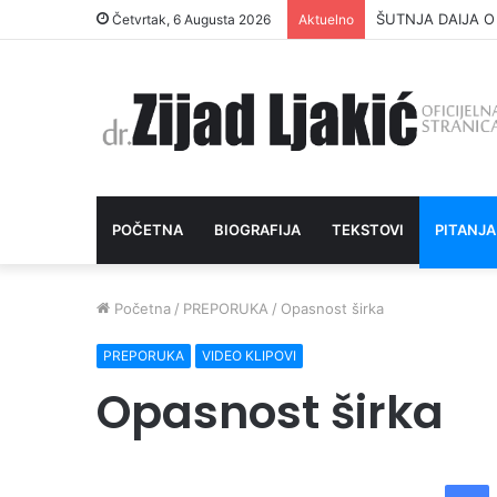
ŠUTNJA DAIJA O
Četvrtak, 6 Augusta 2026
Aktuelno
POČETNA
BIOGRAFIJA
TEKSTOVI
PITANJA
Početna
/
PREPORUKA
/
Opasnost širka
PREPORUKA
VIDEO KLIPOVI
Opasnost širka
Facebook