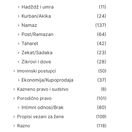
Hadždž i umra
(11)
Kurban/Akika
(24)
Namaz
(137)
Post/Ramazan
(64)
Taharet
(42)
Zekat/Sadaka
(23)
Zikrovi i dove
(28)
Imovinski postupci
(50)
Ekonomija/Kupoprodaja
(37)
Kazneno pravo i sudstvo
(8)
Porodično pravo
(101)
Intimni odnosi/Brak
(80)
Propisi vezani za žene
(109)
Razno
(118)