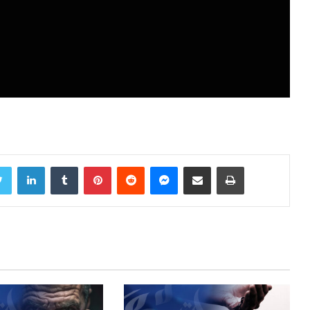
Twitter
LinkedIn
Tumblr
Pinterest
Reddit
Messenger
Share via Email
Print