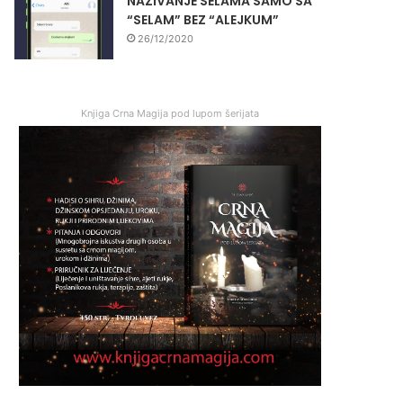
NAZIVANJE SELAMA SAMO SA
“SELAM” BEZ “ALEJKUM”
26/12/2020
Knjiga Crna Magija pod lupom šerijata