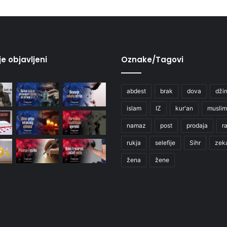
je objavljeni
Oznake/Tagovi
abdest
brak
dova
džin
islam
IZ
kur'an
muslim
namaz
post
prodaja
r
rukja
selefije
Sihr
zek
žena
žene