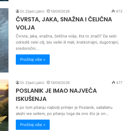
Dr. Zijad Ljakić
19/06/2026
473
ČVRSTA, JAKA, SNAŽNA I ČELIČNA
VOLJA
Čvrsta, jaka, snažna, čelična volja, šta to znači? Da sebi
odrediš neki cilj, bio veliki ili mali, kratkotrajni, dugotrajni,
sredoročni...
Pročitaj više »
Dr. Zijad Ljakić
19/06/2026
477
POSLANIK JE IMAO NAJVEĆA
ISKUŠENJA
A po tom pitanju najbolji primjer je Poslanik, sallallahu
alejhi we sellem, po pitanju toga da ono što je on…
Pročitaj više »