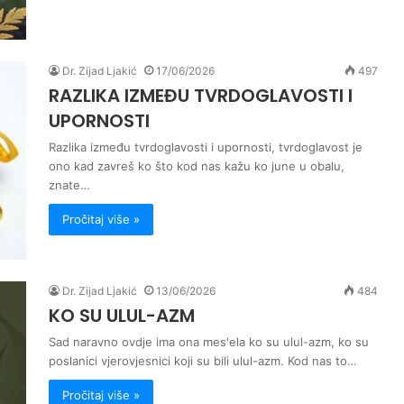
Dr. Zijad Ljakić
17/06/2026
497
RAZLIKA IZMEĐU TVRDOGLAVOSTI I
UPORNOSTI
Razlika između tvrdoglavosti i upornosti, tvrdoglavost je
ono kad zavreš ko što kod nas kažu ko june u obalu,
znate…
Pročitaj više »
Dr. Zijad Ljakić
13/06/2026
484
KO SU ULUL-AZM
Sad naravno ovdje ima ona mes'ela ko su ulul-azm, ko su
poslanici vjerovjesnici koji su bili ulul-azm. Kod nas to…
Pročitaj više »