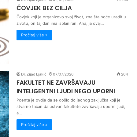
ČOVJEK BEZ CILJA
Čovjek koji je organizovo svoj život, zna šta hoće uradit u
životu, on taj dan ima isplaniran. Aha, ja ovaj…
Pročitaj više »
Dr. Zijad Ljakić
07/07/2026
204
FAKULTET NE ZAVRŠAVAJU
INTELIGENTNI LJUDI NEGO UPORNI
Poenta je ovdje da se došlo do jednog zaključka koji je
stvarno tačan da ustvari fakultete završavaju uporni ljudi,
a…
Pročitaj više »