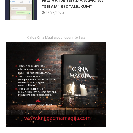
NAZIVANJE SELAMA SAMO SA
“SELAM” BEZ “ALEJKUM”
26/12/2020
Knjiga Crna Magija pod lupom šerijata