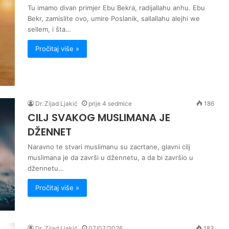
Tu imamo divan primjer Ebu Bekra, radijallahu anhu. Ebu
Bekr, zamislite ovo, umire Poslanik, sallallahu alejhi we
sellem, i šta…
Pročitaj više »
Dr. Zijad Ljakić
prije 4 sedmice
186
CILJ SVAKOG MUSLIMANA JE
DŽENNET
Naravno te stvari muslimanu su zacrtane, glavni cilj
muslimana je da završi u džennetu, a da bi završio u
džennetu…
Pročitaj više »
Dr. Zijad Ljakić
07/07/2026
183