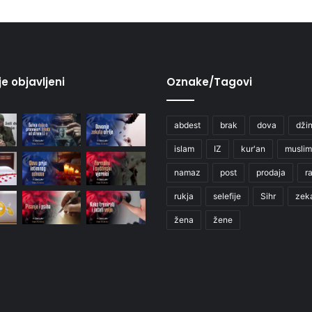
je objavljeni
Oznake/Tagovi
abdest
brak
dova
džin
islam
IZ
kur'an
muslim
namaz
post
prodaja
r
rukja
selefije
Sihr
zek
žena
žene