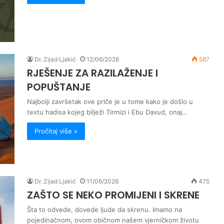
Dr. Zijad Ljakić
12/06/2026
587
RJEŠENJE ZA RAZILAŽENJE I
POPUŠTANJE
Najbolji završetak ove priče je u tome kako je došlo u
textu hadisa kojeg bilježi Tirmizi i Ebu Davud, onaj…
Pročitaj više »
Dr. Zijad Ljakić
11/06/2026
475
ZAŠTO SE NEKO PROMIJENI I SKRENE
Šta to odvede, dovede ljude da skrenu. Imamo na
pojedinačnom, ovom običnom našem vjerničkom životu