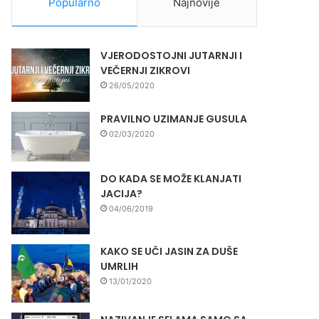
Popularno
Najnovije
VJERODOSTOJNI JUTARNJI I
VEČERNJI ZIKROVI
26/05/2020
PRAVILNO UZIMANJE GUSULA
02/03/2020
DO KADA SE MOŽE KLANJATI
JACIJA?
04/06/2019
KAKO SE UČI JASIN ZA DUŠE
UMRLIH
13/01/2020