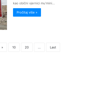
kao obični vjernici mu'mini...
Pročitaj više »
»
10
20
...
Last