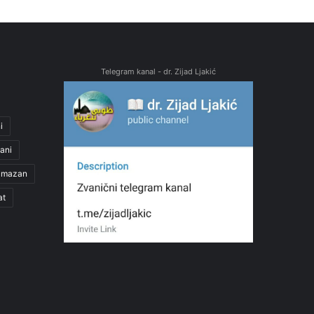
Telegram kanal - dr. Zijad Ljakić
i
ani
amazan
at