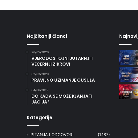
Najčitaniji članci
Najnovi
26/05/2020
VJERODOSTOJNI JUTARNJI I
VEČERNJI ZIKROVI
02/03/2020
PRAVILNO UZIMANJE GUSULA
04/06/2019
DO KADA SE MOŽE KLANJATI
JACIJA?
Kategorije
PITANJA I ODGOVORI
(1.187)