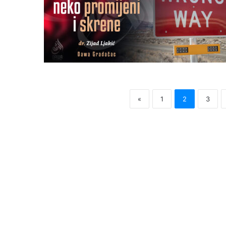
«
1
2
3