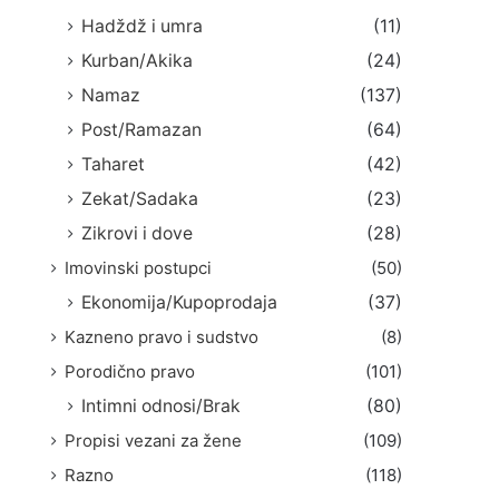
Hadždž i umra
(11)
Kurban/Akika
(24)
Namaz
(137)
Post/Ramazan
(64)
Taharet
(42)
Zekat/Sadaka
(23)
Zikrovi i dove
(28)
Imovinski postupci
(50)
Ekonomija/Kupoprodaja
(37)
Kazneno pravo i sudstvo
(8)
Porodično pravo
(101)
Intimni odnosi/Brak
(80)
Propisi vezani za žene
(109)
Razno
(118)