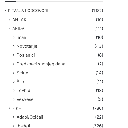
g
a
PITANJA I ODGOVORI
(1.187)
:
AHLAK
(10)
AKIDA
(111)
Iman
(16)
Novotarije
(43)
Poslanici
(8)
Predznaci sudnjeg dana
(2)
Sekte
(14)
Širk
(11)
Tevhid
(18)
Vesvese
(3)
FIKH
(786)
Adabi/Običaji
(22)
Ibadeti
(326)