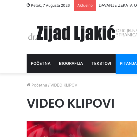
DAVANJE ZEKATA O
Petak, 7 Augusta 2026
Aktuelno
POČETNA
BIOGRAFIJA
TEKSTOVI
PITANJA
Početna
/
VIDEO KLIPOVI
VIDEO KLIPOVI