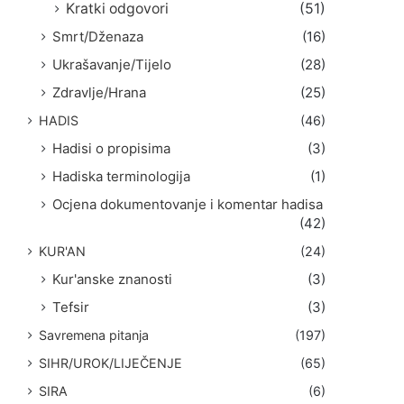
Kratki odgovori
(51)
Smrt/Dženaza
(16)
Ukrašavanje/Tijelo
(28)
Zdravlje/Hrana
(25)
HADIS
(46)
Hadisi o propisima
(3)
Hadiska terminologija
(1)
Ocjena dokumentovanje i komentar hadisa
(42)
KUR'AN
(24)
Kur'anske znanosti
(3)
Tefsir
(3)
Savremena pitanja
(197)
SIHR/UROK/LIJEČENJE
(65)
SIRA
(6)