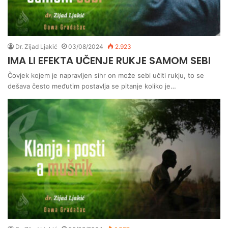
Dr. Zijad Ljakić
03/08/2024
2.923
IMA LI EFEKTA UČENJE RUKJE SAMOM SEBI
Čovjek kojem je napravljen sihr on može sebi učiti rukju, to se
dešava često međutim postavlja se pitanje koliko je…