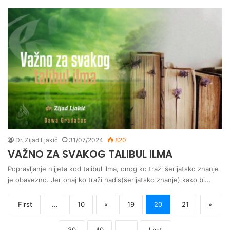
Dr. Zijad Ljakić
31/07/2024
820
VAŽNO ZA SVAKOG TALIBUL ILMA
Popravljanje nijjeta kod talibul ilma, onog ko traži šerijatsko znanje
je obavezno. Jer onaj ko traži hadis(šerijatsko znanje) kako bi...
First
...
10
«
19
20
21
»
30
40
...
Last