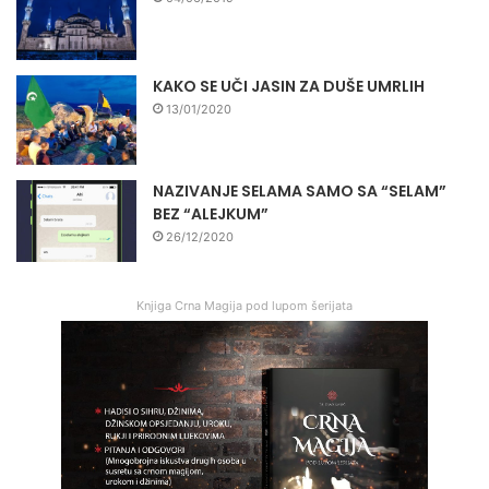
KAKO SE UČI JASIN ZA DUŠE UMRLIH
13/01/2020
NAZIVANJE SELAMA SAMO SA “SELAM”
BEZ “ALEJKUM”
26/12/2020
Knjiga Crna Magija pod lupom šerijata