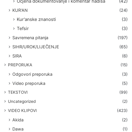
Ocjena dokumentovanje i komentar hadisa
(42)
KUR'AN
(24)
Kur'anske znanosti
(3)
Tefsir
(3)
Savremena pitanja
(197)
SIHR/UROK/LIJEČENJE
(65)
SIRA
(6)
PREPORUKA
(15)
Odgovori preporuka
(3)
Video preporuka
(5)
TEKSTOVI
(99)
Uncategorized
(2)
VIDEO KLIPOVI
(423)
Akida
(2)
Dawa
(1)