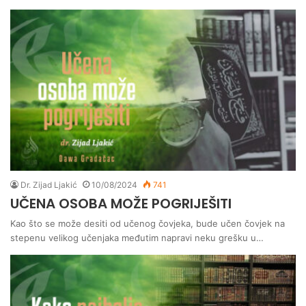
Dr. Zijad Ljakić
10/08/2024
741
UČENA OSOBA MOŽE POGRIJEŠITI
Kao što se može desiti od učenog čovjeka, bude učen čovjek na
stepenu velikog učenjaka međutim napravi neku grešku u…