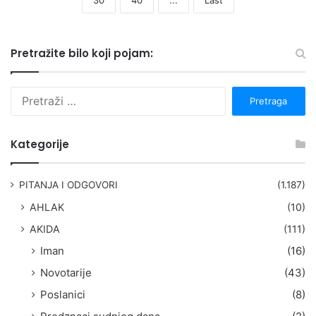
Pretražite bilo koji pojam:
P
r
e
t
Kategorije
r
a
g
PITANJA I ODGOVORI
(1.187)
a
AHLAK
(10)
:
AKIDA
(111)
Iman
(16)
Novotarije
(43)
Poslanici
(8)