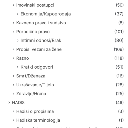
Imovinski postupci
(50)
Ekonomija/Kupoprodaja
(37)
Kazneno pravo i sudstvo
(8)
Porodično pravo
(101)
Intimni odnosi/Brak
(80)
Propisi vezani za žene
(109)
Razno
(118)
Kratki odgovori
(51)
Smrt/Dženaza
(16)
Ukrašavanje/Tijelo
(28)
Zdravlje/Hrana
(25)
HADIS
(46)
Hadisi o propisima
(3)
Hadiska terminologija
(1)