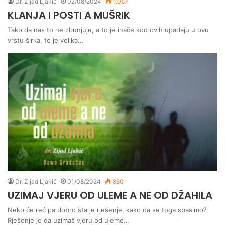
Dr. Zijad Ljakić
02/08/2024
1.057
KLANJA I POSTI A MUŠRIK
Tako da nas to ne zbunjuje, a to je inače kod ovih upadaju u ovu
vrstu širka, to je velika…
Dr. Zijad Ljakić
01/08/2024
860
UZIMAJ VJERU OD ULEME A NE OD DŽAHILA
Neko će reć pa dobro šta je rješenje, kako da se toga spasimo?
Rješenje je da uzimaš vjeru od uleme…