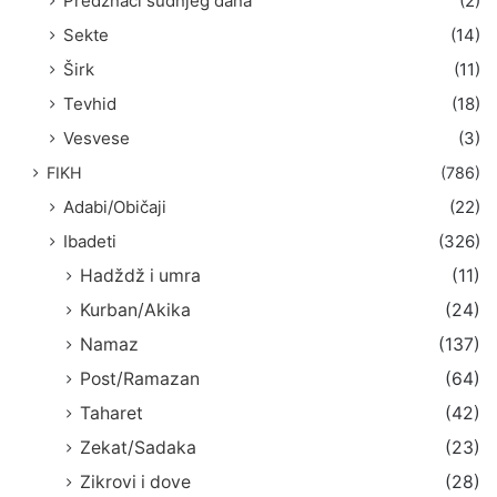
Predznaci sudnjeg dana
(2)
Sekte
(14)
Širk
(11)
Tevhid
(18)
Vesvese
(3)
FIKH
(786)
Adabi/Običaji
(22)
Ibadeti
(326)
Hadždž i umra
(11)
Kurban/Akika
(24)
Namaz
(137)
Post/Ramazan
(64)
Taharet
(42)
Zekat/Sadaka
(23)
Zikrovi i dove
(28)