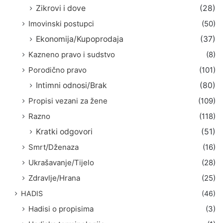
Zikrovi i dove
(28)
Imovinski postupci
(50)
Ekonomija/Kupoprodaja
(37)
Kazneno pravo i sudstvo
(8)
Porodično pravo
(101)
Intimni odnosi/Brak
(80)
Propisi vezani za žene
(109)
Razno
(118)
Kratki odgovori
(51)
Smrt/Dženaza
(16)
Ukrašavanje/Tijelo
(28)
Zdravlje/Hrana
(25)
HADIS
(46)
Hadisi o propisima
(3)