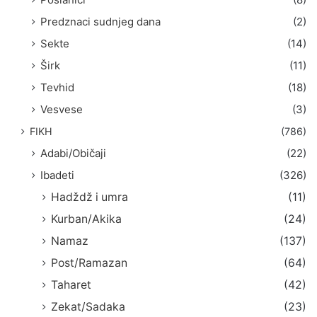
Predznaci sudnjeg dana
(2)
Sekte
(14)
Širk
(11)
Tevhid
(18)
Vesvese
(3)
FIKH
(786)
Adabi/Običaji
(22)
Ibadeti
(326)
Hadždž i umra
(11)
Kurban/Akika
(24)
Namaz
(137)
Post/Ramazan
(64)
Taharet
(42)
Zekat/Sadaka
(23)