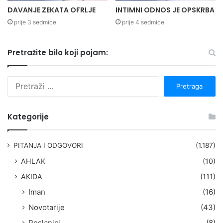
DAVANJE ZEKATA OFRLJE
INTIMNI ODNOS JE OPSKRBA
prije 3 sedmice
prije 4 sedmice
Pretražite bilo koji pojam:
P
r
e
t
Kategorije
r
a
g
PITANJA I ODGOVORI
(1.187)
a
AHLAK
(10)
:
AKIDA
(111)
Iman
(16)
Novotarije
(43)
Poslanici
(8)