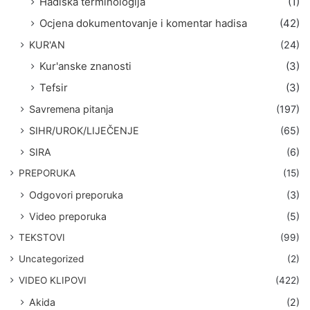
Hadiska terminologija
(1)
Ocjena dokumentovanje i komentar hadisa
(42)
KUR'AN
(24)
Kur'anske znanosti
(3)
Tefsir
(3)
Savremena pitanja
(197)
SIHR/UROK/LIJEČENJE
(65)
SIRA
(6)
PREPORUKA
(15)
Odgovori preporuka
(3)
Video preporuka
(5)
TEKSTOVI
(99)
Uncategorized
(2)
VIDEO KLIPOVI
(422)
Akida
(2)