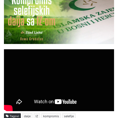
Tagovi
daije
IZ
kompromis
selefije