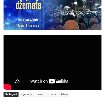
Tagovi
cijepanje
dawa
dzemat
islam