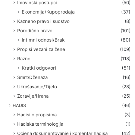
Imovinski postupci
(50)
Ekonomija/Kupoprodaja
(37)
Kazneno pravo i sudstvo
(8)
Porodično pravo
(101)
Intimni odnosi/Brak
(80)
Propisi vezani za žene
(109)
Razno
(118)
Kratki odgovori
(51)
Smrt/Dženaza
(16)
Ukrašavanje/Tijelo
(28)
Zdravlje/Hrana
(25)
HADIS
(46)
Hadisi o propisima
(3)
Hadiska terminologija
(1)
Ocjena dokumentovanje i komentar hadisa
(42)