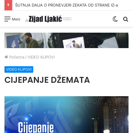
ŠUTNJA DAIJA O PRONEVJERI ZEKATA OD STRANE IZ-a
Switc
Pr
Meni
skin
Početna
/
VIDEO KLIPOVI
VIDEO KLIPOVI
CIJEPANJE DŽEMATA