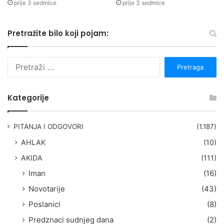
prije 3 sedmice
prije 3 sedmice
Pretražite bilo koji pojam:
P
r
e
t
Kategorije
r
a
g
PITANJA I ODGOVORI
(1.187)
a
AHLAK
(10)
:
AKIDA
(111)
Iman
(16)
Novotarije
(43)
Poslanici
(8)
Predznaci sudnjeg dana
(2)