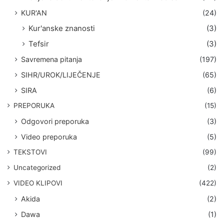
KUR'AN
(24)
Kur'anske znanosti
(3)
Tefsir
(3)
Savremena pitanja
(197)
SIHR/UROK/LIJEČENJE
(65)
SIRA
(6)
PREPORUKA
(15)
Odgovori preporuka
(3)
Video preporuka
(5)
TEKSTOVI
(99)
Uncategorized
(2)
VIDEO KLIPOVI
(422)
Akida
(2)
Dawa
(1)